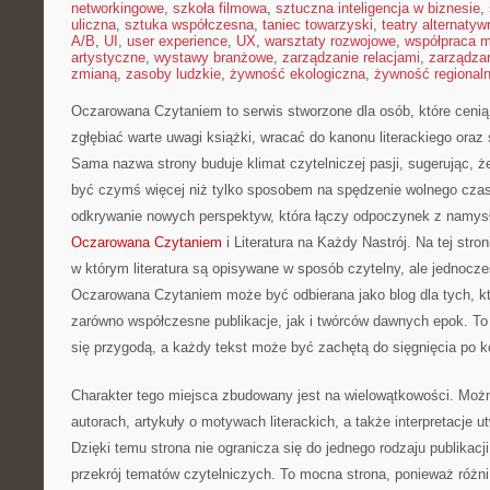
networkingowe
,
szkoła filmowa
,
sztuczna inteligencja w biznesie
,
uliczna
,
sztuka współczesna
,
taniec towarzyski
,
teatry alternatyw
A/B
,
UI
,
user experience
,
UX
,
warsztaty rozwojowe
,
współpraca 
artystyczne
,
wystawy branżowe
,
zarządzanie relacjami
,
zarządzan
zmianą
,
zasoby ludzkie
,
żywność ekologiczna
,
żywność regional
Oczarowana Czytaniem to serwis stworzone dla osób, które cenią
zgłębiać warte uwagi książki, wracać do kanonu literackiego oraz 
Sama nazwa strony buduje klimat czytelniczej pasji, sugerując, że
być czymś więcej niż tylko sposobem na spędzenie wolnego czas
odkrywanie nowych perspektyw, która łączy odpoczynek z namys
Oczarowana Czytaniem
i Literatura na Każdy Nastrój. Na tej stroni
w którym literatura są opisywane w sposób czytelny, ale jednocze
Oczarowana Czytaniem może być odbierana jako blog dla tych, kt
zarówno współczesne publikacje, jak i twórców dawnych epok. To 
się przygodą, a każdy tekst może być zachętą do sięgnięcia po ko
Charakter tego miejsca zbudowany jest na wielowątkowości. Możn
autorach, artykuły o motywach literackich, a także interpretacje u
Dzięki temu strona nie ogranicza się do jednego rodzaju publikacji
przekrój tematów czytelniczych. To mocna strona, ponieważ różn