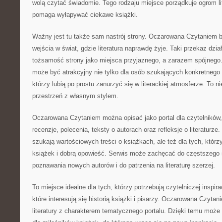
wolą czytać świadomie. Tego rodzaju miejsce porządkuje ogrom li
pomaga wyłapywać ciekawe książki.
Ważny jest tu także sam nastrój strony. Oczarowana Czytaniem b
wejścia w świat, gdzie literatura naprawdę żyje. Taki przekaz dzia
tożsamość strony jako miejsca przyjaznego, a zarazem spójnego.
może być atrakcyjny nie tylko dla osób szukających konkretnego t
którzy lubią po prostu zanurzyć się w literackiej atmosferze. To ni
przestrzeń z własnym stylem.
Oczarowana Czytaniem można opisać jako portal dla czytelników,
recenzje, polecenia, teksty o autorach oraz refleksje o literaturze.
szukają wartościowych treści o książkach, ale też dla tych, którz
książek i dobrą opowieść. Serwis może zachęcać do częstszego s
poznawania nowych autorów i do patrzenia na literaturę szerzej.
To miejsce idealne dla tych, którzy potrzebują czytelniczej inspira
które interesują się historią książki i pisarzy. Oczarowana Czytan
literatury z charakterem tematycznego portalu. Dzięki temu mo