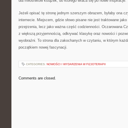
dla miłośników książek, do którego wraca się po nowe inspiracje.
Jeżeli opisać tę stronę jednym szerszym obrazem, byłaby ona c
internecie. Miejscem, gdzie słowo pisane nie jest traktowane jako
przejrzenia, lecz jako ważna część codzienności. Oczarowana Czy
z większą przyjemnością, odkrywać klasykę oraz nowości i pozwol
wyobraźni. To strona dla zakochanych w czytaniu, w którym każd
początkiem nowej fascynacji.
CATEGORIES:
NOWOŚCI I WYDARZENIA W FIZJOTERAPII
Comments are closed.