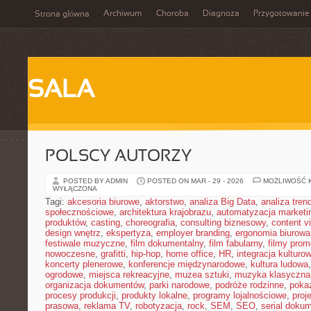
Archiwum
Choroba
Diagnoza
Przygotowanie
Strona główna
SALA
POLSCY AUTORZY
POSTED BY ADMIN
POSTED ON MAR - 29 - 2026
MOŻLIWOŚĆ 
WYŁĄCZONA
Tagi:
akcesoria biurowe
,
aktorstwo
,
analiza Big Data
,
analiza tren
społecznościowe
,
architektura krajobrazu
,
automatyzacja marketi
produktów
,
casting
,
choreografia
,
consulting biznesowy
,
content v
design wnętrz
,
ekspertyza
,
employer branding
,
ergonomia biurowa
festiwale muzyczne
,
film dokumentalny
,
film fabularny
,
filmy prom
nowoczesne
,
grafitti
,
hip-hop
,
home office
,
HR
,
integracja kulturo
koncerty plenerowe
,
konferencje międzynarodowe
,
kultura ludowa
ogrodowe
,
miejsca rekreacyjne
,
muzea sztuki
,
muzyka klasyczna
organizacja dokumentów
,
parki narodowe
,
podróże rodzinne
,
poka
procesy produkcji
,
produkty lokalne
,
programy lojalnościowe
,
proj
prasowa
,
reklama TV
,
robotyzacja
,
rock
,
SEM
,
SEO
,
serial doku