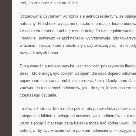
coś, co zostanie z nimi na dłużej.
Oczarowana Czytaniem wyróżnia się jednocześnie tym, że opisuje
naturalny. Nie chodzi wyłącznie o suche informacje, lecz o budowa
że odbiorca treści ma ochotę czytać dalej. To szczególnie ważne
literackiej, ponieważ książki najlepiej wybrzmiewają, gdy towarzy
wrażenie miejsca, które zrodziło się z czytelniczej pasji, a nie je
przypadkowych treści.
Dużą wartością takiego serwisu jest zdolność pokazywania literat
treści, które mogą być dobrym wstępem dla osób dopiero odnawia
pojawia się miejsce na ambitniejsze rozważania. Dzięki temu Oc
zarówno do regularnych odbiorców, jak i do tych, którzy dopiero sz
częstszego czytania.
To również strona, która może pełnić rolę przewodnika po świecie 
księgarnie i biblioteki pękają od nowości, wielu odbiorców szuka 
warto sięgnąć i dlaczego dana książka może być godna uwagi. 
potencjał, by być właśnie takim punktem odniesienia — przyjazn