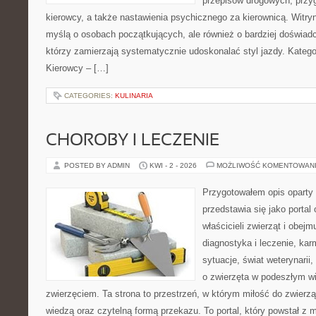
przepisów drogowych, przy
kierowcy, a także nastawienia psychicznego za kierownicą. Witry
myślą o osobach początkujących, ale również o bardziej doświa
którzy zamierzają systematycznie udoskonalać styl jazdy. Kategor
Kierowcy – […]
CATEGORIES:
KULINARIA
CHOROBY I LECZENIE
POSTED BY ADMIN
KWI - 2 - 2026
MOŻLIWOŚĆ KOMENTOWAN
Przygotowałem opis oparty 
przedstawia się jako portal
właścicieli zwierząt i obejm
diagnostyka i leczenie, kar
sytuacje, świat weterynarii
o zwierzęta w podeszłym w
zwierzęciem. Ta strona to przestrzeń, w którym miłość do zwierzą
wiedzą oraz czytelną formą przekazu. To portal, który powstał z 