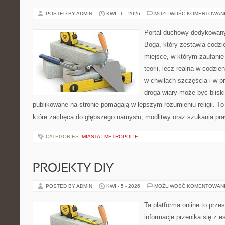
POSTED BY ADMIN
KWI - 6 - 2026
MOŻLIWOŚĆ KOMENTOWAN
Portal duchowy dedykowany
Boga, który zestawia codz
miejsce, w którym zaufanie
teorii, lecz realna w codzie
w chwilach szczęścia i w p
droga wiary może być bliski
publikowane na stronie pomagają w lepszym rozumieniu religii. T
które zachęca do głębszego namysłu, modlitwy oraz szukania pra
CATEGORIES:
MIASTA I METROPOLIE
PROJEKTY DIY
POSTED BY ADMIN
KWI - 5 - 2026
MOŻLIWOŚĆ KOMENTOWAN
Ta platforma online to prze
informacje przenika się z e