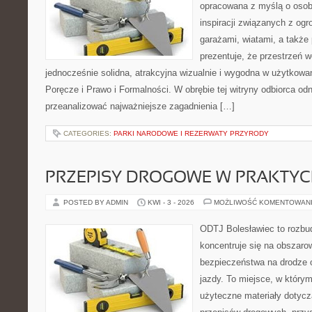
opracowana z myślą o oso
inspiracji związanych z ogr
garażami, wiatami, a także 
prezentuje, że przestrzeń
jednocześnie solidna, atrakcyjna wizualnie i wygodna w użytkowa
Poręcze i Prawo i Formalności. W obrębie tej witryny odbiorca odna
przeanalizować najważniejsze zagadnienia […]
CATEGORIES:
PARKI NARODOWE I REZERWATY PRZYRODY
PRZEPISY DROGOWE W PRAKTYC
POSTED BY ADMIN
KWI - 3 - 2026
MOŻLIWOŚĆ KOMENTOWAN
ODTJ Bolesławiec to rozbud
koncentruje się na obszaro
bezpieczeństwa na drodze 
jazdy. To miejsce, w który
użyteczne materiały dotyczą