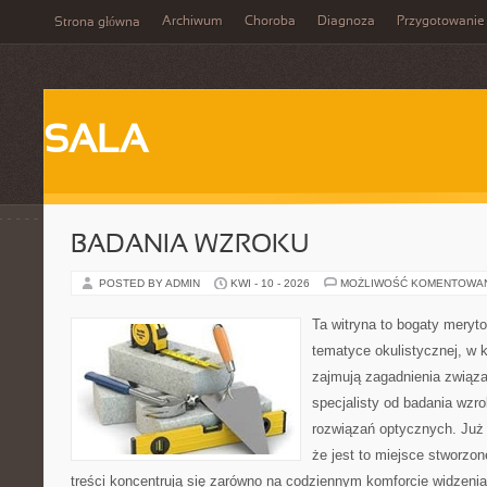
Archiwum
Choroba
Diagnoza
Przygotowanie
Strona główna
SALA
BADANIA WZROKU
POSTED BY ADMIN
KWI - 10 - 2026
MOŻLIWOŚĆ KOMENTOWA
Ta witryna to bogaty meryt
tematyce okulistycznej, w 
zajmują zagadnienia związan
specjalisty od badania wzr
rozwiązań optycznych. Już 
że jest to miejsce stworzon
treści koncentrują się zarówno na codziennym komforcie widzeni