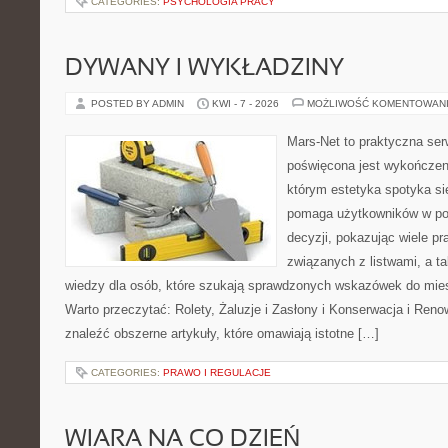
CATEGORIES:
PSYCHOLOGIA PRACY
DYWANY I WYKŁADZINY
POSTED BY ADMIN
KWI - 7 - 2026
MOŻLIWOŚĆ KOMENTOWAN
Mars-Net to praktyczna ser
poświęcona jest wykończeni
którym estetyka spotyka si
pomaga użytkowników w po
decyzji, pokazując wiele p
związanych z listwami, a ta
wiedzy dla osób, które szukają sprawdzonych wskazówek do mies
Warto przeczytać: Rolety, Żaluzje i Zasłony i Konserwacja i Ren
znaleźć obszerne artykuły, które omawiają istotne […]
CATEGORIES:
PRAWO I REGULACJE
WIARA NA CO DZIEŃ