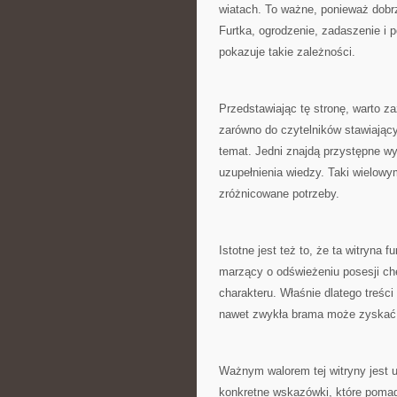
wiatach. To ważne, ponieważ dob
Furtka, ogrodzenie, zadaszenie i 
pokazuje takie zależności.
Przedstawiając tę stronę, warto 
zarówno do czytelników stawiającyc
temat. Jedni znajdą przystępne wy
uzupełnienia wiedzy. Taki wielowy
zróżnicowane potrzeby.
Istotne jest też to, że ta witryna
marzący o odświeżeniu posesji chęt
charakteru. Właśnie dlatego treści
nawet zwykła brama może zyskać a
Ważnym walorem tej witryny jest uż
konkretne wskazówki, które poma