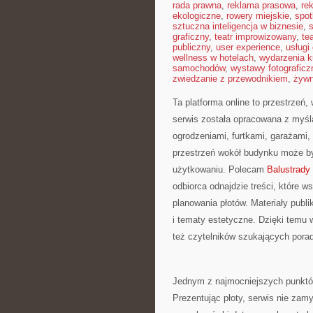
rada prawna
,
reklama prasowa
,
re
ekologiczne
,
rowery miejskie
,
spot
sztuczna inteligencja w biznesie
,
graficzny
,
teatr improwizowany
,
te
publiczny
,
user experience
,
usługi
wellness w hotelach
,
wydarzenia k
samochodów
,
wystawy fotograficz
zwiedzanie z przewodnikiem
,
żywn
Ta platforma online to przestrzeń,
serwis została opracowana z myśl
ogrodzeniami, furtkami, garażami, 
przestrzeń wokół budynku może by
użytkowaniu. Polecam
Balustrady
odbiorca odnajdzie treści, które w
planowania płotów. Materiały publ
i tematy estetyczne. Dzięki temu w
też czytelników szukających porad
Jednym z najmocniejszych punktów
Prezentując płoty, serwis nie zamy