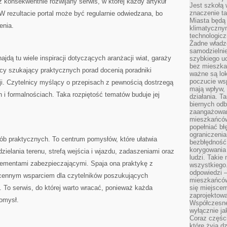
 konsekwentnie rozwijany serwis, w której każdy artykuł
Jest szkołą 
znaczenie ta
W rezultacie portal może być regularnie odwiedzana, bo
Miasta będą
enia.
klimatyczny
technologic
Żadne władz
samodzielni
jdą tu wiele inspiracji dotyczących aranżacji wiat, garaży
szybkiego uc
bez mieszka
icy szukający praktycznych porad docenią poradniki
ważne są lok
poczucie wsp
ji. Czytelnicy myślący o przepisach z pewnością dostrzegą
mają wpływ, 
i formalnościach. Taka rozpiętość tematów buduje jej
działania. T
biernych odb
zaangażowani
mieszkańców
popełniać bł
ograniczenia
osób praktycznych. To centrum pomysłów, które ułatwia
bezbłędność,
korygowania
elania terenu, strefą wejścia i wjazdu, zadaszeniami oraz
ludzi. Takie 
lementami zabezpieczającymi. Spaja ona praktykę z
wszystkiego
odpowiedzi 
ę cennym wsparciem dla czytelników poszukujących
mieszkańców
 To serwis, do której warto wracać, ponieważ każda
się miejscem
zaprojektow
omysł.
Współczesne
wyłącznie jak
Coraz części
które żyją d