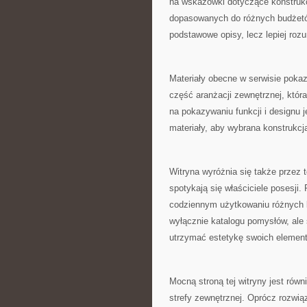
na wskazówki dotyczące konstrukc
dopasowanych do różnych budżetów
podstawowe opisy, lecz lepiej ro
Materiały obecne w serwisie pokazu
część aranżacji zewnętrznej, która
na pokazywaniu funkcji i designu 
materiały, aby wybrana konstrukcj
Witryna wyróżnia się także przez t
spotykają się właściciele posesji. 
codziennym użytkowaniu różnych k
wyłącznie katalogu pomysłów, ale 
utrzymać estetykę swoich elemen
Mocną stroną tej witryny jest rów
strefy zewnętrznej. Oprócz rozwią