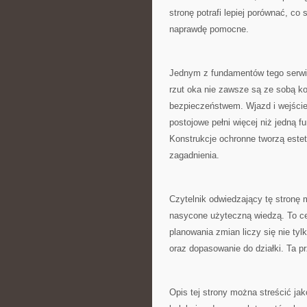
stronę potrafi lepiej porównać, co
naprawdę pomocne.
Jednym z fundamentów tego serwis
rzut oka nie zawsze są ze sobą koj
bezpieczeństwem. Wjazd i wejście
postojowe pełni więcej niż jedną 
Konstrukcje ochronne tworzą estet
zagadnienia.
Czytelnik odwiedzający tę stronę 
nasycone użyteczną wiedzą. To c
planowania zmian liczy się nie tyl
oraz dopasowanie do działki. Ta p
Opis tej strony można streścić jako