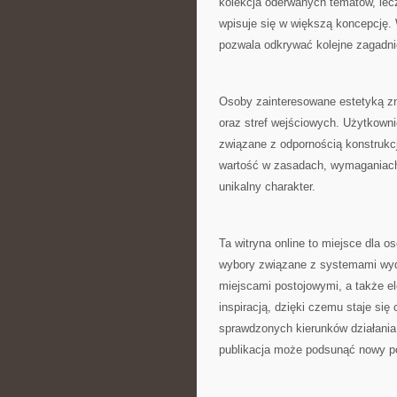
kolekcja oderwanych tematów, lecz
wpisuje się w większą koncepcję. 
pozwala odkrywać kolejne zagadni
Osoby zainteresowane estetyką zna
oraz stref wejściowych. Użytkown
związane z odpornością konstrukc
wartość w zasadach, wymaganiach 
unikalny charakter.
Ta witryna online to miejsce dla 
wybory związane z systemami wydzi
miejscami postojowymi, a także e
inspiracją, dzięki czemu staje si
sprawdzonych kierunków działania.
publikacja może podsunąć nowy p