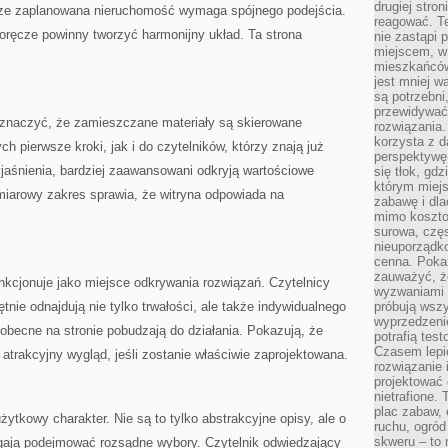
drugiej stron
rze zaplanowana nieruchomość wymaga spójnego podejścia.
reagować. T
poręcze powinny tworzyć harmonijny układ. Ta strona
nie zastąpi 
miejscem, w 
mieszkańców 
jest mniej w
są potrzebni
przewidywać 
zaznaczyć, że zamieszczane materiały są skierowane
rozwiązania.
korzysta z d
h pierwsze kroki, jak i do czytelników, którzy znają już
perspektywę 
jaśnienia, bardziej zaawansowani odkryją wartościowe
się tłok, gd
którym miejs
miarowy zakres sprawia, że witryna odpowiada na
zabawę i dl
mimo kosztow
surowa, czę
nieuporządko
cenna. Pokaz
zauważyć, że
 funkcjonuje jako miejsce odkrywania rozwiązań. Czytelnicy
wyzwaniami p
nie odnajdują nie tylko trwałości, ale także indywidualnego
próbują wszy
wyprzedzenie
 obecne na stronie pobudzają do działania. Pokazują, że
potrafią tes
Czasem lepi
trakcyjny wygląd, jeśli zostanie właściwie zaprojektowana.
rozwiązanie i
projektować 
nietrafione
plac zabaw, 
ytkowy charakter. Nie są to tylko abstrakcyjne opisy, ale o
ruchu, ogró
skweru – to 
gają podejmować rozsądne wybory. Czytelnik odwiedzający