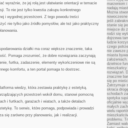
ać wyraźnie, że jej rolą jest ułatwianie orientacji w temacie
marzeniom i
nadają miast
i. To nie jest tylko kwestia zakupu konkretnego
Można stworz
nowoczesne c
nej i wygodnej przestrzeni. Z tego powodu treści
jeśli zabrak
yć nie tylko jako źródło pomysłów, ale też jako praktyczny
stanie się j
miejsce do ż
planowania.
rodzi się wy
dojrzewa tam
ludzie korzy
czego potrze
podarowania działki ma coraz większe znaczenie, taka
nie zawsze p
miasta bywał
tość. Pomaga zrozumieć, że dobre rozwiązania zaczynają
założeniach.
enie, furtka, zadaszenie, elementy wykończeniowe nie są
dzielnice fu
mieszkańcy 
nnego komfortu, a ten portal pomaga to dostrzec.
rozwiązań. D
znacznie bar
się po mieśc
Zatrzymuje s
latforma wiedzy, która zestawia praktykę z estetyką.
skraca drogę
schodach za
 urządzających przestrzeń wokół domu, stanowi pomocną
spotyka sąsi
ch i furtkach, garażach i wiatach, a także detalach
oficjalnie wy
małych zach
tetykę. To serwis, które pomaga, podpowiada i prowadzi
wielu raport
 się zarówno przy planowaniu, jak i realizacji.
mieszkańców,
problemu. Tr
Zamiast wal
ludzi, próbu