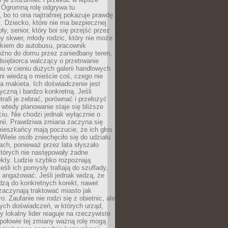
 Ogromną rolę odgrywa tu
 bo to ona najtrafniej pokazuje prawdę
i. Dziecko, które nie ma bezpiecznej
ły, senior, który boi się przejść przez
ny skwer, młody rodzic, który nie może
kiem do autobusu, pracownik
óźno do domu przez zaniedbany teren,
dsiębiorca walczący o przetrwanie
u w cieniu dużych galerii handlowych
i wiedzą o mieście coś, czego nie
 makieta. Ich doświadczenie jest
yczną i bardzo konkretną. Jeśli
rafi je zebrać, porównać i przełożyć
, wtedy planowanie staje się bliższe
iu. Nie chodzi jednak wyłącznie o
inii. Prawdziwa zmiana zaczyna się
ieszkańcy mają poczucie, że ich głos
Wiele osób zniechęciło się do udziału
ach, ponieważ przez lata słyszało
których nie następowały żadne
kty. Ludzie szybko rozpoznają
eśli ich pomysły trafiają do szuflady,
ę angażować. Jeśli jednak widzą, że
dzą do konkretnych korekt, nawet
 zaczynają traktować miasto jak
. Zaufanie nie rodzi się z obietnic, ale
ych doświadczeń, w których urząd,
zy lokalny lider reaguje na rzeczywiste
połowie tej zmiany ważną rolę mogą