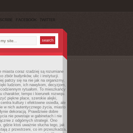
SCRIBE
FACEBOOK
TWITTER
 miasta coraz rzadziej są rozumiane
o zbiór budynków, ulic i instytucji.
ej patrzy się na nie jak na organizmy,
zięki ludziom, ich nawykom, decyzjom,
 codziennym rytuałom. To mieszkańcy
u charakter, tempo i kierunek rozwoju.
yć piękne place, szerokie alejki,
entra kultury i efektowne osiedla, ale
nie w nich autentycznego życia, miasto
edynie dekoracją. Prawdziwie dobre
ycia nie powstaje w gabinetach i nie
łącznie z odgórnych strategii. Ono
, gdzie ktoś uważnie słucha tego, jak
stają z przestrzeni, co im przeszkadza,