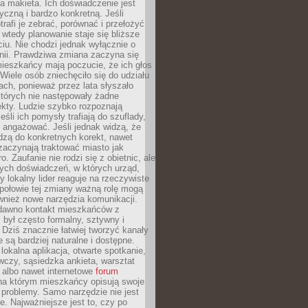
 makieta. Ich doświadczenie jest
yczną i bardzo konkretną. Jeśli
rafi je zebrać, porównać i przełożyć
, wtedy planowanie staje się bliższe
iu. Nie chodzi jednak wyłącznie o
inii. Prawdziwa zmiana zaczyna się
ieszkańcy mają poczucie, że ich głos
Wiele osób zniechęciło się do udziału
ach, ponieważ przez lata słyszało
których nie następowały żadne
kty. Ludzie szybko rozpoznają
eśli ich pomysły trafiają do szuflady,
ę angażować. Jeśli jednak widzą, że
dzą do konkretnych korekt, nawet
 zaczynają traktować miasto jak
. Zaufanie nie rodzi się z obietnic, ale
ych doświadczeń, w których urząd,
zy lokalny lider reaguje na rzeczywiste
połowie tej zmiany ważną rolę mogą
wnież nowe narzędzia komunikacji.
dawno kontakt mieszkańców z
był często formalny, sztywny i
 Dziś znacznie łatwiej tworzyć kanały
e są bardziej naturalne i dostępne.
lokalna aplikacja, otwarte spotkanie,
czy, sąsiedzka ankieta, warsztat
 albo nawet internetowe
forum
a którym mieszkańcy opisują swoje
 problemy. Samo narzędzie nie jest
e. Najważniejsze jest to, czy po