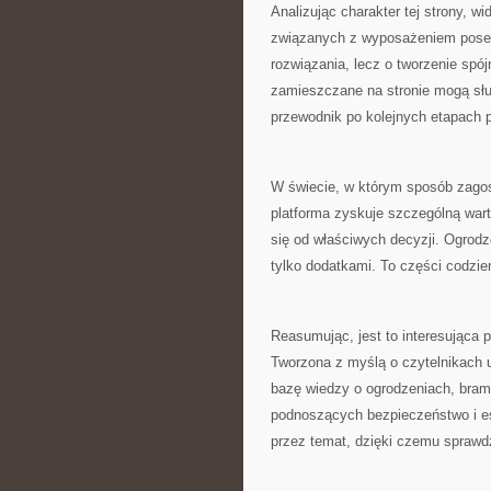
Analizując charakter tej strony, wid
związanych z wyposażeniem posesj
rozwiązania, lecz o tworzenie spój
zamieszczane na stronie mogą służ
przewodnik po kolejnych etapach 
W świecie, w którym sposób zagos
platforma zyskuje szczególną war
się od właściwych decyzji. Ogrodz
tylko dodatkami. To części codzie
Reasumując, jest to interesująca p
Tworzona z myślą o czytelnikach
bazę wiedzy o ogrodzeniach, brama
podnoszących bezpieczeństwo i es
przez temat, dzięki czemu sprawdza