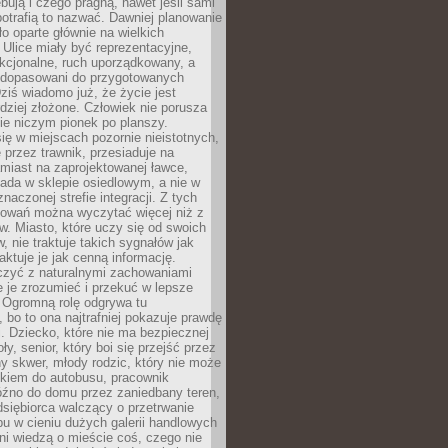
bują i czego pragną, nawet jeśli sami
otrafią to nazwać. Dawniej planowanie
o oparte głównie na wielkich
 Ulice miały być reprezentacyjne,
nkcjonalne, ruch uporządkowany, a
dopasowani do przygotowanych
ziś wiadomo już, że życie jest
dziej złożone. Człowiek nie porusza
ie niczym pionek po planszy.
ię w miejscach pozornie nieistotnych,
 przez trawnik, przesiaduje na
miast na zaprojektowanej ławce,
ada w sklepie osiedlowym, a nie w
znaczonej strefie integracji. Z tych
owań można wyczytać więcej niż z
ów. Miasto, które uczy się od swoich
 nie traktuje takich sygnałów jak
aktuje je jak cenną informację.
czyć z naturalnymi zachowaniami
je je zrozumieć i przekuć w lepsze
 Ogromną rolę odgrywa tu
 bo to ona najtrafniej pokazuje prawdę
i. Dziecko, które nie ma bezpiecznej
ły, senior, który boi się przejść przez
ny skwer, młody rodzic, który nie może
kiem do autobusu, pracownik
óźno do domu przez zaniedbany teren,
dsiębiorca walczący o przetrwanie
u w cieniu dużych galerii handlowych
i wiedzą o mieście coś, czego nie