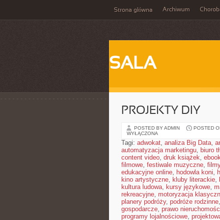
Archiwum
Chorob
Strona główna
SALA
PROJEKTY DIY
POSTED BY ADMIN
POSTED ON
WYŁĄCZONA
Tagi:
adwokat
,
analiza Big Data
,
a
automatyzacja marketingu
,
biuro 
content video
,
druk książek
,
ebook
filmowe
,
festiwale muzyczne
,
film
edukacyjne online
,
hodowla koni
,
h
kino artystyczne
,
kluby literackie
,
kultura ludowa
,
kursy językowe
,
m
rekreacyjne
,
motoryzacja klasycz
planery podróży
,
podróże rodzinne
gospodarcze
,
prawo nieruchomośc
programy lojalnościowe
,
projektow