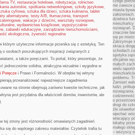
czego potrze
klama TV
,
restauracje hotelowe
,
robotyzacja
,
rolnictwo
nie zawsze p
kania autorskie
,
spotkania networkingowe
,
szkoły językowe
,
miasta bywał
sztuka cyfrowa
,
sztuka dla dzieci
,
sztuka kulinarna
,
tablet
założeniach.
atry alternatywne
,
testy A/B
,
tłumaczenia
,
transport
dzielnice fu
 cateringowe
,
wakacje z dziećmi
,
warsztaty rozwojowe
,
mieszkańcy 
ulturalne
,
wydawnictwa książkowe
,
wypożyczalnie
rozwiązań. D
ne
,
zabawki edukacyjne
,
zarządzanie nieruchomościami
,
znacznie bar
ość ekologiczna
,
żywność regionalna
się po mieśc
Zatrzymuje s
 w którym użyteczne informacje przenika się z estetyką. Ten
skraca drogę
schodach za
ą o osobach poszukujących inspiracji związanych z
spotyka sąsi
wiatami, a także poręczami. To portal, który prezentuje, że
oficjalnie wy
małych zach
ć jednocześnie solidna, atrakcyjna wizualnie i wygodna w
wielu raport
 i Poręcze
i Prawo i Formalności. W obrębie tej witryny
mieszkańców,
problemu. Tr
spierają przeanalizować najważniejsze zagadnienia
Zamiast wal
ludzi, próbu
ikowane na stronie obejmują zarówno kwestie techniczne, jak
rozwiązania.
itryna jest przydatna dla właścicieli domów, inwestorów, ale
codzienność,
o przestrzen
.
drogi do szko
źle oświetlo
wjechać wóz
wracający p
 tej strony jest różnorodność omawianych zagadnień.
lokalny prze
małego sklep
ka się do wąskiego zakresu materiałów. Czytelnik trafia tu
– wszyscy on