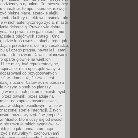
 codziennym rytuałom. To mieszkańcy
u charakter, tempo i kierunek rozwoju.
yć piękne place, szerokie alejki,
entra kultury i efektowne osiedla, ale
nie w nich autentycznego życia, miasto
edynie dekoracją. Prawdziwie dobre
ycia nie powstaje w gabinetach i nie
łącznie z odgórnych strategii. Ono
, gdzie ktoś uważnie słucha tego, jak
stają z przestrzeni, co im przeszkadza,
bują i czego pragną, nawet jeśli sami
otrafią to nazwać. Dawniej planowanie
o oparte głównie na wielkich
 Ulice miały być reprezentacyjne,
nkcjonalne, ruch uporządkowany, a
dopasowani do przygotowanych
ziś wiadomo już, że życie jest
dziej złożone. Człowiek nie porusza
ie niczym pionek po planszy.
ię w miejscach pozornie nieistotnych,
 przez trawnik, przesiaduje na
miast na zaprojektowanej ławce,
ada w sklepie osiedlowym, a nie w
znaczonej strefie integracji. Z tych
owań można wyczytać więcej niż z
ów. Miasto, które uczy się od swoich
 nie traktuje takich sygnałów jak
aktuje je jak cenną informację.
czyć z naturalnymi zachowaniami
je je zrozumieć i przekuć w lepsze