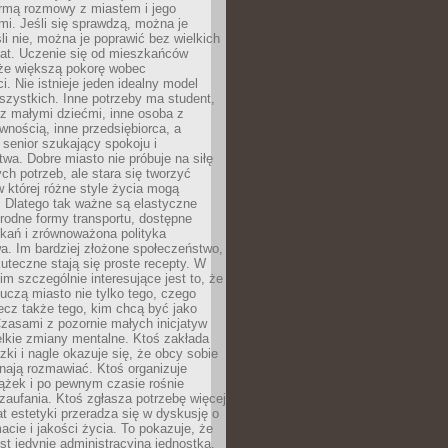
rmą rozmowy z miastem i jego
i. Jeśli się sprawdzą, można je
śli nie, można je poprawić bez wielkich
rat. Uczenie się od mieszkańców
że większą pokorę wobec
i. Nie istnieje jeden idealny model
szystkich. Inne potrzeby ma student,
 z małymi dziećmi, inne osoba z
wnością, inne przedsiębiorca, a
 senior szukający spokoju i
wa. Dobre miasto nie próbuje na siłę
ych potrzeb, ale stara się tworzyć
w której różne style życia mogą
. Dlatego tak ważne są elastyczne
orodne formy transportu, dostępne
kań i zrównoważona polityka
a. Im bardziej złożone społeczeństwo,
uteczne stają się proste recepty. W
m szczególnie interesujące jest to, że
czą miasto nie tylko tego, czego
lecz także tego, kim chcą być jako
zasami z pozornie małych inicjatyw
elkie zmiany mentalne. Ktoś zakłada
zki i nagle okazuje się, że obcy sobie
nają rozmawiać. Ktoś organizuje
ążek i po pewnym czasie rośnie
 zaufania. Ktoś zgłasza potrzebę więcej
mat estetyki przeradza się w dyskusję o
macie i jakości życia. To pokazuje, że
est jedynie administracyjną jednostką.