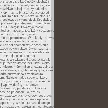
ie znajduje się ktoś gotów słuchać i
echnologia może jedynie pomóc, ale
prawdziwej relacji między ludźmi a
którym żyją. Miasto uczące się od
rozumie też, że wiedza lokalna nie
artościowa od eksperckiej. Specjaliści
, ponieważ potrafią analizować dane,
skutki decyzji i tworzyć trwałe
 Jednak mieszkaniec, który codziennie
anej ulicy czy placu, wnosi
nie do podrobienia. Wie, kiedy pojawia
zie zbiera się woda po deszczu, w
cu dzieci spontanicznie organizują
aczego pewien skwer świeci pustkami
nej modernizacji. Taka wiedza jest
sto emocjonalna, czasem
wana, ale właśnie dlatego bywa tak
uje rzeczywistość bez filtra. Warto
 miasta, które najlepiej radzą sobie z
rzyszłości, zwykle nie są tymi, które
stko przewidzieć z wieloletnim
m. Najlepiej radzą sobie te, które
tować, poprawiać i uczyć się w ruchu.
ej wprowadzić tymczasowe
 sprawdzić, jak działa, niż latami
coś, co po oddaniu okaże się
. Tymczasowy pas rowerowy, sezonowy
eksperymentalna zmiana organizacji
d społeczny w miejscu zaniedbanego
nie muszą być rozwiązania ostateczne.