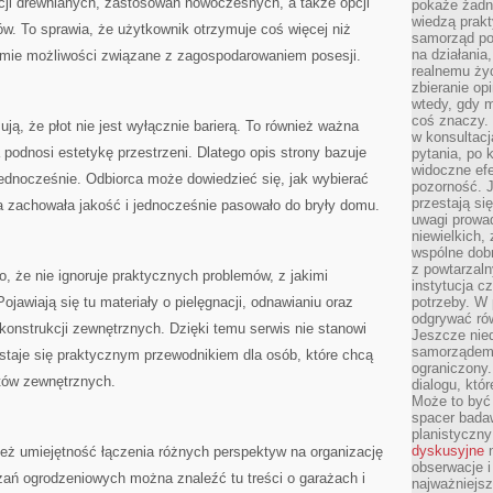
ji drewnianych, zastosowań nowoczesnych, a także opcji
pokaże żadna
wiedzą prakt
. To sprawia, że użytkownik otrzymuje coś więcej niż
samorząd pot
na działania
zumie możliwości związane z zagospodarowaniem posesji.
realnemu życ
zbieranie op
wtedy, gdy m
coś znaczy. 
ją, że płot nie jest wyłącznie barierą. To również ważna
w konsultacj
 podnosi estetykę przestrzeni. Dlatego opis strony bazuje
pytania, po 
widoczne efe
jednocześnie. Odbiorca może dowiedzieć się, jak wybierać
pozorność. J
przestają si
a zachowała jakość i jednocześnie pasowało do bryły domu.
uwagi prowa
niewielkich,
wspólne dobro
z powtarzaln
o, że nie ignoruje praktycznych problemów, z jakimi
instytucja c
Pojawiają się tu materiały o pielęgnacji, odnawianiu oraz
potrzeby. W 
odgrywać ró
onstrukcji zewnętrznych. Dzięki temu serwis nie stanowi
Jeszcze nie
samorządem 
staje się praktycznym przewodnikiem dla osób, które chcą
ograniczony.
tów zewnętrznych.
dialogu, któr
Może to być 
spacer badaw
planistyczny
dyskusyjne
n
nież umiejętność łączenia różnych perspektyw na organizację
obserwacje i
zań ogrodzeniowych można znaleźć tu treści o garażach i
najważniejsz