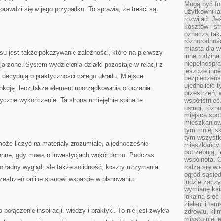
Mogą być fo
 sprawdzi się w jego przypadku. To sprawia, że treści są
użytkownikam
rozwijać. Je
kosztów i st
oznacza tak
różnorodnośc
miasta dla w
u jest także pokazywanie zależności, które na pierwszy
inne rodzina
niepełnospra
arzone. System wydzielenia działki pozostaje w relacji z
jeszcze inne
 decydują o praktyczności całego układu. Miejsce
bezpieczeńst
ujednolicić t
funkcję, lecz także element uporządkowania otoczenia.
przestrzeń, 
yczne wykończenie. Ta strona umiejętnie spina te
współistnieć
usługi, różn
miejsca spot
mieszkaniow
tym mniej sk
tym wszystki
może liczyć na materiały zrozumiałe, a jednocześnie
mieszkańcy u
potrzebują, 
enne, gdy mowa o inwestycjach wokół domu. Podczas
wspólnota. C
ko ładny wygląd, ale także solidność, koszty utrzymania
rodzą się wi
ogród sąsied
rzestrzeń online stanowi wsparcie w planowaniu.
ludzie zaczy
wymianę ksi
lokalna sieć
zieleni i te
 połączenie inspiracji, wiedzy i praktyki. To nie jest zwykła
zdrowiu, kli
miasto nie j