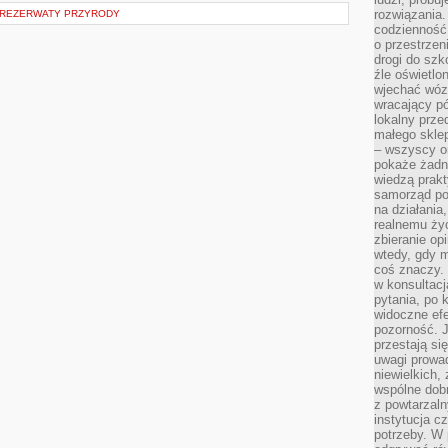
rozwiązania.
 REZERWATY PRZYRODY
codzienność,
o przestrzen
drogi do szko
źle oświetlo
wjechać wóz
wracający p
lokalny prze
małego sklep
– wszyscy on
pokaże żadna
wiedzą prakt
samorząd pot
na działania
realnemu życ
zbieranie op
wtedy, gdy m
coś znaczy. 
w konsultacj
pytania, po 
widoczne efe
pozorność. J
przestają si
uwagi prowa
niewielkich,
wspólne dobro
z powtarzaln
instytucja c
potrzeby. W 