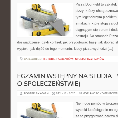
Pizza Dog Field to zakątek
pizzy, którzy chcą poznawa
tym legendarnym plackiem. 
smakach, które stoją za d
ciągnącym się serem i do
nastroju. Na stronach Pizza
doświadczenie, czyli konkret: jak przygotować bazę, jak dobrać sk
wypiek i jak dojść do tego momentu, kiedy pizza wychodzi […]
CATEGORIES:
HISTORIE PACJENTÓW I STUDIA PRZYPADKÓW
EGZAMIN WSTĘPNY NA STUDIA –
O SPOŁECZEŃSTWIE)
POSTED BY ADMIN
STY - 12 - 2026
MOŻLIWOŚĆ KOMENTOWA
Nie mogę pomóc w tworzeniu 
wycieki lub ściąganie na 
za to przygotować bardzo d