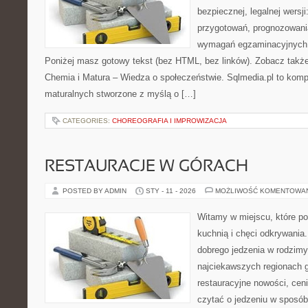
bezpiecznej, legalnej wersji
przygotowań, prognozowani
wymagań egzaminacyjnych 
Poniżej masz gotowy tekst (bez HTML, bez linków). Zobacz takż
Chemia i Matura – Wiedza o społeczeństwie. Sqlmedia.pl to kom
maturalnych stworzone z myślą o […]
CATEGORIES:
CHOREOGRAFIA I IMPROWIZACJA
RESTAURACJE W GÓRACH
POSTED BY ADMIN
STY - 11 - 2026
MOŻLIWOŚĆ KOMENTOWA
Witamy w miejscu, które p
kuchnią i chęci odkrywania.
dobrego jedzenia w rodzim
najciekawszych regionach g
restauracyjne nowości, cen
czytać o jedzeniu w sposób 