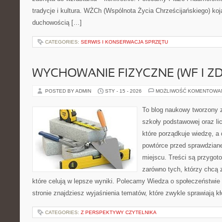
tradycje i kultura. WŻCh (Wspólnota Życia Chrześcijańskiego) koj
duchowością […]
CATEGORIES:
SERWIS I KONSERWACJA SPRZĘTU
WYCHOWANIE FIZYCZNE (WF I Z
POSTED BY ADMIN
STY - 15 - 2026
MOŻLIWOŚĆ KOMENTOWA
To blog naukowy tworzony 
szkoły podstawowej oraz li
które porządkuje wiedzę, a
powtórce przed sprawdzian
miejscu. Treści są przygot
zarówno tych, którzy chcą 
które celują w lepsze wyniki. Polecamy Wiedza o społeczeństwie
stronie znajdziesz wyjaśnienia tematów, które zwykle sprawiają kło
CATEGORIES:
Z PERSPEKTYWY CZYTELNIKA