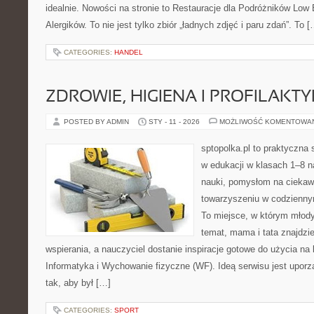
idealnie. Nowości na stronie to Restauracje dla Podróżników Low 
Alergików. To nie jest tylko zbiór „ładnych zdjęć i paru zdań”. To [
CATEGORIES:
HANDEL
ZDROWIE, HIGIENA I PROFILAKT
POSTED BY ADMIN
STY - 11 - 2026
MOŻLIWOŚĆ KOMENTOWA
sptopolka.pl to praktyczna
w edukacji w klasach 1–8 n
nauki, pomysłom na ciekaw
towarzyszeniu w codziennym
To miejsce, w którym młody
temat, mama i tata znajdz
wspierania, a nauczyciel dostanie inspiracje gotowe do użycia na 
Informatyka i Wychowanie fizyczne (WF). Ideą serwisu jest upor
tak, aby był […]
CATEGORIES:
SPORT