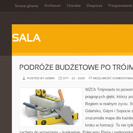
Archiwum
Choroba
Diagnoza
Przygotowanie
Strona główna
SALA
PODRÓŻE BUDŻETOWE PO TRÓJM
POSTED BY ADMIN
STY - 15 - 2026
MOŻLIWOŚĆ KOMENTOWA
WŻCh Trójmiasto to przestr
pragnących głębi, którzy pr
Bogiem w realnym życiu. St
Gdańsku, Gdyni i Sopocie 
zrozumiała mapa dla każdeg
kroku w formacji. To nie tyl
zachęta do wzrastania – konkretnie. Polecamy Plaże i nadmorskie