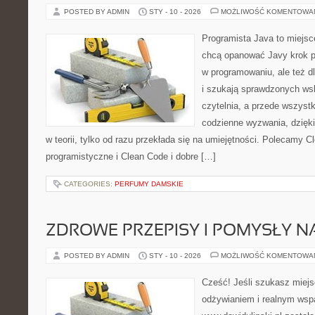
POSTED BY ADMIN
STY - 10 - 2026
MOŻLIWOŚĆ KOMENTOWA
Programista Java to miejsc
chcą opanować Javy krok po 
w programowaniu, ale też dl
i szukają sprawdzonych ws
czytelnia, a przede wszyst
codzienne wyzwania, dzięki
w teorii, tylko od razu przekłada się na umiejętności. Polecamy C
programistyczne i Clean Code i dobre […]
CATEGORIES:
PERFUMY DAMSKIE
ZDROWE PRZEPISY I POMYSŁY NA
POSTED BY ADMIN
STY - 10 - 2026
MOŻLIWOŚĆ KOMENTOWA
Cześć! Jeśli szukasz miejsc
odżywianiem i realnym wspa