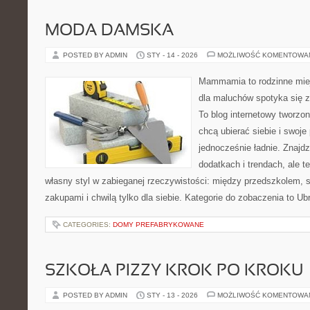
MODA DAMSKA
POSTED BY ADMIN
STY - 14 - 2026
MOŻLIWOŚĆ KOMENTOWA
Mammamia to rodzinne miej
dla maluchów spotyka się 
To blog internetowy tworzon
chcą ubierać siebie i swoje
jednocześnie ładnie. Znajdz
dodatkach i trendach, ale t
własny styl w zabieganej rzeczywistości: między przedszkolem, 
zakupami i chwilą tylko dla siebie. Kategorie do zobaczenia to Ub
CATEGORIES:
DOMY PREFABRYKOWANE
SZKOŁA PIZZY KROK PO KROKU
POSTED BY ADMIN
STY - 13 - 2026
MOŻLIWOŚĆ KOMENTOWA