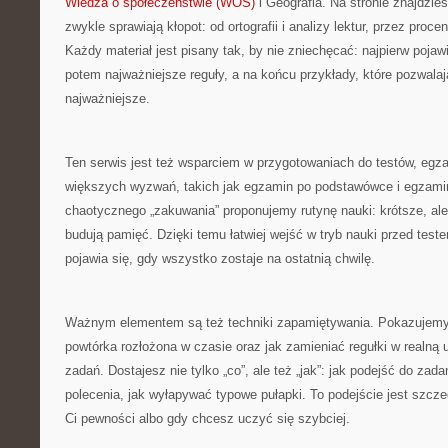
Wiedza o społeczeństwie (WOS)
i Geografia. Na stronie znajdzie
zwykle sprawiają kłopot: od ortografii i analizy lektur, przez proc
Każdy materiał jest pisany tak, by nie zniechęcać: najpierw pojaw
potem najważniejsze reguły, a na końcu przykłady, które pozwalają
najważniejsze.
Ten serwis jest też wsparciem w przygotowaniach do testów, eg
większych wyzwań, takich jak egzamin po podstawówce i egzami
chaotycznego „zakuwania” proponujemy rutynę nauki: krótsze, al
budują pamięć. Dzięki temu łatwiej wejść w tryb nauki przed teste
pojawia się, gdy wszystko zostaje na ostatnią chwilę.
Ważnym elementem są też techniki zapamiętywania. Pokazujemy, ja
powtórka rozłożona w czasie oraz jak zamieniać regułki w realną
zadań. Dostajesz nie tylko „co”, ale też „jak”: jak podejść do zad
polecenia, jak wyłapywać typowe pułapki. To podejście jest szcz
Ci pewności albo gdy chcesz uczyć się szybciej.