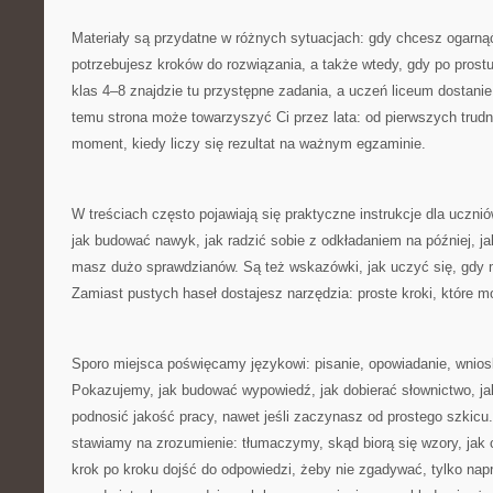
Materiały są przydatne w różnych sytuacjach: gdy chcesz ogarną
potrzebujesz kroków do rozwiązania, a także wtedy, gdy po prostu
klas 4–8 znajdzie tu przystępne zadania, a uczeń liceum dostanie
temu strona może towarzyszyć Ci przez lata: od pierwszych trud
moment, kiedy liczy się rezultat na ważnym egzaminie.
W treściach często pojawiają się praktyczne instrukcje dla uczni
jak budować nawyk, jak radzić sobie z odkładaniem na później, j
masz dużo sprawdzianów. Są też wskazówki, jak uczyć się, gdy 
Zamiast pustych haseł dostajesz narzędzia: proste kroki, które 
Sporo miejsca poświęcamy językowi: pisanie, opowiadanie, wnioski
Pokazujemy, jak budować wypowiedź, jak dobierać słownictwo, jak
podnosić jakość pracy, nawet jeśli zaczynasz od prostego szkicu
stawiamy na zrozumienie: tłumaczymy, skąd biorą się wzory, jak c
krok po kroku dojść do odpowiedzi, żeby nie zgadywać, tylko na