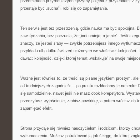
przedmiotach przyrodniczych łączymy pojęcia z przykładami z ży
przestaje być „sucha” i robi się do zapamiętania.
Ten serwis jest też przestrzenią, gdzie nauka ma być spokojna. B
zawstydzania, bez poczucia, że „inni umieją, a ja nie”. Jeśli czeg
znaczy, że jesteś słaby — zwykle potrzebujesz innego wytłumacz
przykładu albo kilku ćwiczeń ułożonych we właściwej kolejności. I
dawać: kolejność, dzięki której temat „wskakuje” na swoje miejsc
Ważne jest również to, że treści są pisane językiem prostym, ale
od trudniejszych zagadnień — po prostu rozkładamy je na kroki.
się samodzielnie, nawet jeśli nie masz obok korepetytora. Wystar
przeczytasz wyjaśnienie, zrobisz powtórkę, a potem wrócisz do t
zapamiętać efekt.
Strona przydaje się również nauczycielom i rodzicom, którzy chc
wytłumaczenia. Możesz potraktować ją jak ściągę, do której zagl