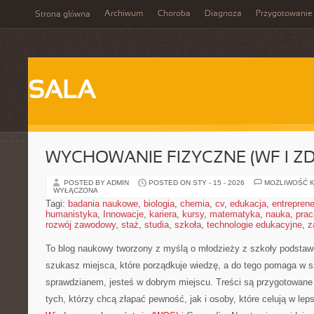
Archiwum
Choroba
Diagnoza
Przygotowanie
Strona główna
SALA
WYCHOWANIE FIZYCZNE (WF I Z
POSTED BY ADMIN
POSTED ON STY - 15 - 2026
MOŻLIWOŚĆ 
WYŁĄCZONA
Tagi:
badania naukowe
,
biologia
,
chemia
,
cv
,
edukacja
,
entreprene
humanistyka
,
Innowacje
,
kariera
,
kursy
,
matematyka
,
nauka
,
prac
rozwój zawodowy
,
staż
,
studia
,
szkoła
,
technologie edukacyjne
,
z
To blog naukowy tworzony z myślą o młodzieży z szkoły podstawo
szukasz miejsca, które porządkuje wiedzę, a do tego pomaga w s
sprawdzianem, jesteś w dobrym miejscu. Treści są przygotowane 
tych, którzy chcą złapać pewność, jak i osoby, które celują w le