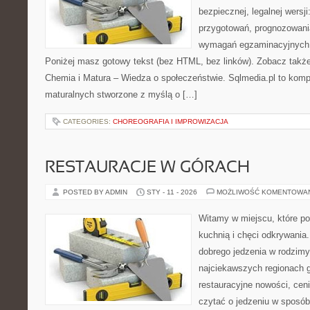
bezpiecznej, legalnej wersji
przygotowań, prognozowani
wymagań egzaminacyjnych 
Poniżej masz gotowy tekst (bez HTML, bez linków). Zobacz takż
Chemia i Matura – Wiedza o społeczeństwie. Sqlmedia.pl to kom
maturalnych stworzone z myślą o […]
CATEGORIES:
CHOREOGRAFIA I IMPROWIZACJA
RESTAURACJE W GÓRACH
POSTED BY ADMIN
STY - 11 - 2026
MOŻLIWOŚĆ KOMENTOWA
Witamy w miejscu, które p
kuchnią i chęci odkrywania.
dobrego jedzenia w rodzim
najciekawszych regionach g
restauracyjne nowości, cen
czytać o jedzeniu w sposób 