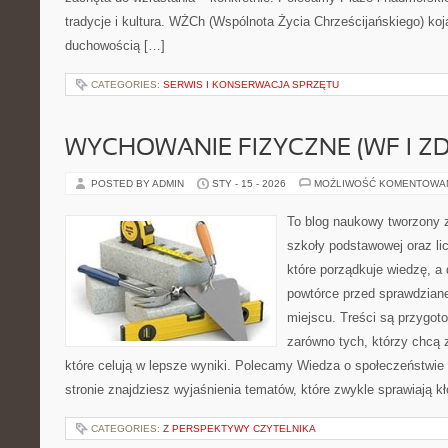
tradycje i kultura. WŻCh (Wspólnota Życia Chrześcijańskiego) koj
duchowością […]
CATEGORIES:
SERWIS I KONSERWACJA SPRZĘTU
WYCHOWANIE FIZYCZNE (WF I Z
POSTED BY ADMIN
STY - 15 - 2026
MOŻLIWOŚĆ KOMENTOWA
To blog naukowy tworzony 
szkoły podstawowej oraz li
które porządkuje wiedzę, a
powtórce przed sprawdzian
miejscu. Treści są przygot
zarówno tych, którzy chcą 
które celują w lepsze wyniki. Polecamy Wiedza o społeczeństwie
stronie znajdziesz wyjaśnienia tematów, które zwykle sprawiają kło
CATEGORIES:
Z PERSPEKTYWY CZYTELNIKA