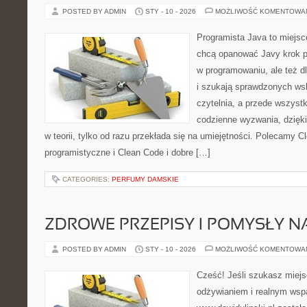
POSTED BY ADMIN
STY - 10 - 2026
MOŻLIWOŚĆ KOMENTOWA
Programista Java to miejsc
chcą opanować Javy krok po 
w programowaniu, ale też dl
i szukają sprawdzonych ws
czytelnia, a przede wszyst
codzienne wyzwania, dzięki
w teorii, tylko od razu przekłada się na umiejętności. Polecamy C
programistyczne i Clean Code i dobre […]
CATEGORIES:
PERFUMY DAMSKIE
ZDROWE PRZEPISY I POMYSŁY NA
POSTED BY ADMIN
STY - 10 - 2026
MOŻLIWOŚĆ KOMENTOWA
Cześć! Jeśli szukasz miejsc
odżywianiem i realnym wspa