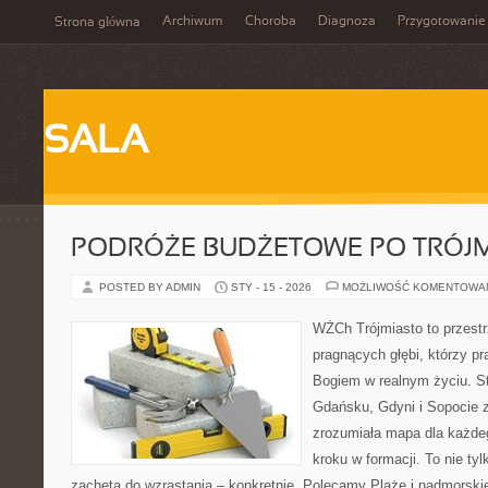
Archiwum
Choroba
Diagnoza
Przygotowanie
Strona główna
SALA
PODRÓŻE BUDŻETOWE PO TRÓJM
POSTED BY ADMIN
STY - 15 - 2026
MOŻLIWOŚĆ KOMENTOWA
WŻCh Trójmiasto to przestr
pragnących głębi, którzy pr
Bogiem w realnym życiu. St
Gdańsku, Gdyni i Sopocie 
zrozumiała mapa dla każdeg
kroku w formacji. To nie tyl
zachęta do wzrastania – konkretnie. Polecamy Plaże i nadmorskie