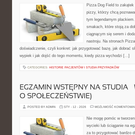
Pizza Dog Field to zakątek
pizzy, którzy chcą poznawa
tym legendarnym plackiem. 
smakach, które stoją za d
ciągnącym się serem i do
nastroju. Na stronach Pizza
doświadczenie, czyli konkret: jak przygotować bazę, jak dobrać sk
wypiek i jak dojść do tego momentu, kiedy pizza wychodzi […]
CATEGORIES:
HISTORIE PACJENTÓW I STUDIA PRZYPADKÓW
EGZAMIN WSTĘPNY NA STUDIA –
O SPOŁECZEŃSTWIE)
POSTED BY ADMIN
STY - 12 - 2026
MOŻLIWOŚĆ KOMENTOWA
Nie mogę pomóc w tworzeniu 
wycieki lub ściąganie na 
za to przygotować bardzo d