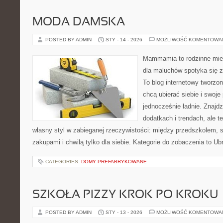
MODA DAMSKA
POSTED BY ADMIN
STY - 14 - 2026
MOŻLIWOŚĆ KOMENTOWA
Mammamia to rodzinne miej
dla maluchów spotyka się 
To blog internetowy tworzon
chcą ubierać siebie i swoje
jednocześnie ładnie. Znajdz
dodatkach i trendach, ale t
własny styl w zabieganej rzeczywistości: między przedszkolem, 
zakupami i chwilą tylko dla siebie. Kategorie do zobaczenia to Ub
CATEGORIES:
DOMY PREFABRYKOWANE
SZKOŁA PIZZY KROK PO KROKU
POSTED BY ADMIN
STY - 13 - 2026
MOŻLIWOŚĆ KOMENTOWA