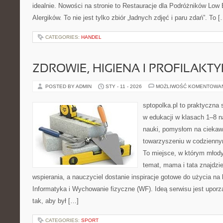
idealnie. Nowości na stronie to Restauracje dla Podróżników Low 
Alergików. To nie jest tylko zbiór „ładnych zdjęć i paru zdań”. To [
CATEGORIES:
HANDEL
ZDROWIE, HIGIENA I PROFILAKT
POSTED BY ADMIN
STY - 11 - 2026
MOŻLIWOŚĆ KOMENTOWA
sptopolka.pl to praktyczna
w edukacji w klasach 1–8 n
nauki, pomysłom na ciekaw
towarzyszeniu w codziennym
To miejsce, w którym młody
temat, mama i tata znajdz
wspierania, a nauczyciel dostanie inspiracje gotowe do użycia na 
Informatyka i Wychowanie fizyczne (WF). Ideą serwisu jest upor
tak, aby był […]
CATEGORIES:
SPORT