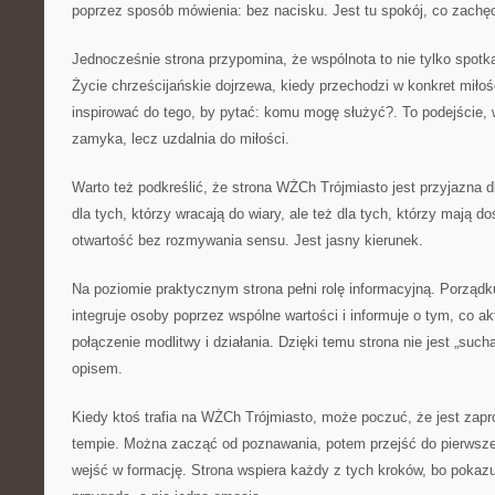
poprzez sposób mówienia: bez nacisku. Jest tu spokój, co zachęc
Jednocześnie strona przypomina, że wspólnota to nie tylko spotka
Życie chrześcijańskie dojrzewa, kiedy przechodzi w konkret miłoś
inspirować do tego, by pytać: komu mogę służyć?. To podejście,
zamyka, lecz uzdalnia do miłości.
Warto też podkreślić, że strona WŻCh Trójmiasto jest przyjazna 
dla tych, którzy wracają do wiary, ale też dla tych, którzy mają d
otwartość bez rozmywania sensu. Jest jasny kierunek.
Na poziomie praktycznym strona pełni rolę informacyjną. Porządku
integruje osoby poprzez wspólne wartości i informuje o tym, co ak
połączenie modlitwy i działania. Dzięki temu strona nie jest „suc
opisem.
Kiedy ktoś trafia na WŻCh Trójmiasto, może poczuć, że jest zap
tempie. Można zacząć od poznawania, potem przejść do pierwsze
wejść w formację. Strona wspiera każdy z tych kroków, bo pokaz