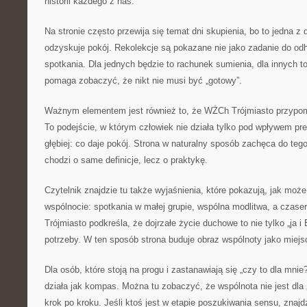
historii każdego z nas.
Na stronie często przewija się temat dni skupienia, bo to jedna z 
odzyskuje pokój. Rekolekcje są pokazane nie jako zadanie do odh
spotkania. Dla jednych będzie to rachunek sumienia, dla innych t
pomaga zobaczyć, że nikt nie musi być „gotowy”.
Ważnym elementem jest również to, że WŻCh Trójmiasto przypom
To podejście, w którym człowiek nie działa tylko pod wpływem pres
głębiej: co daje pokój. Strona w naturalny sposób zachęca do tego
chodzi o same definicje, lecz o praktykę.
Czytelnik znajdzie tu także wyjaśnienia, które pokazują, jak moż
wspólnocie: spotkania w małej grupie, wspólna modlitwa, a cza
Trójmiasto podkreśla, że dojrzałe życie duchowe to nie tylko „ja i
potrzeby. W ten sposób strona buduje obraz wspólnoty jako miejs
Dla osób, które stoją na progu i zastanawiają się „czy to dla mni
działa jak kompas. Można tu zobaczyć, że wspólnota nie jest dla 
krok po kroku. Jeśli ktoś jest w etapie poszukiwania sensu, znajdz