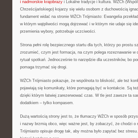
i nadmorskie krajobrazy
i Lokalne tradycje i kultura. WŻCh (Wspó
Chrześcijańskiego) kojarzy się wielu osobom z duchowością ignac
fundament widać na stronie WŻCh Trójmiasto: Ewangelia przekład
w którym wątpliwości mogą dojrzewać i w którym nie udaje się id
przemienia wybory, potrzebuje uczciwości.
Strona pełni rolę bezpiecznego startu dla tych, którzy po prostu 
zrozumieć, czym jest formacja, na czym polega rozeznawanie w 
rytuał spotkań. Jednocześnie to narzędzie dla uczestników, bo po
pomaga trzymać się drogi.
WŻCh Trójmiasto pokazuje, że wspólnota to bliskość, ale też konk
pojawiają się komunikaty, które pomagają być w kontakcie. Są te
dzięki którym łatwiej zarezerwować czas. W tle jest zawsze ta sa
dodatkiem – tylko kompasem.
Dużą wartością strony jest to, że tłumaczy WŻCh w sposób przyst
i nazwy brzmią obco, więc ważne jest, by zobaczyć, że chodzi o
Trójmiasto opisuje drogę tak, aby można było zapytać bez stresu