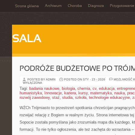
Archiwum
Choroba
Diagnoza
Przygotowanie
Strona główna
SALA
PODRÓŻE BUDŻETOWE PO TRÓJM
POSTED BY ADMIN
POSTED ON STY - 15 - 2026
MOŻLIWOŚĆ 
WYŁĄCZONA
Tagi:
badania naukowe
,
biologia
,
chemia
,
cv
,
edukacja
,
entreprene
humanistyka
,
Innowacje
,
kariera
,
kursy
,
matematyka
,
nauka
,
prac
rozwój zawodowy
,
staż
,
studia
,
szkoła
,
technologie edukacyjne
,
z
WŻCh Trójmiasto to przestrzeń spotkania chrześcijan pragnących 
rozwijać relację z Bogiem w realnym życiu. Strona internetowa te
Sopocie została pomyślana jako zrozumiała mapa dla każdego, k
formacji. To nie tylko ogłoszenia, ale też zachęta do wzrastania