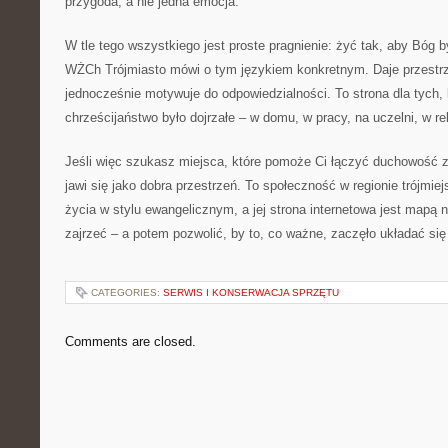
przygoda, a nie jedna emocja.
W tle tego wszystkiego jest proste pragnienie: żyć tak, aby Bóg 
WŻCh Trójmiasto mówi o tym językiem konkretnym. Daje przestrz
jednocześnie motywuje do odpowiedzialności. To strona dla tych, 
chrześcijaństwo było dojrzałe – w domu, w pracy, na uczelni, w re
Jeśli więc szukasz miejsca, które pomoże Ci łączyć duchowość 
jawi się jako dobra przestrzeń. To społeczność w regionie trójmie
życia w stylu ewangelicznym, a jej strona internetowa jest mapą 
zajrzeć – a potem pozwolić, by to, co ważne, zaczęło układać si
CATEGORIES:
SERWIS I KONSERWACJA SPRZĘTU
Comments are closed.