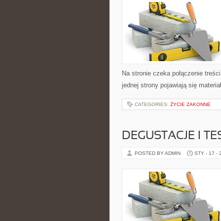
Na stronie czeka połączenie treśc
jednej strony pojawiają się materi
CATEGORIES:
ŻYCIE ZAKONNE
DEGUSTACJE I T
POSTED BY ADMIN
STY - 17 -