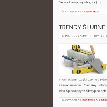
Serwis kieruje się ideą, że […]
CATEGORIES:
MONTRAVELS
TRENDY ŚLUBNE
POSTED BY ADMIN
STY - 21 -
informacjami, dzięki czemu czyte
zaawansowania. Polecamy Fotografi
Idea Śpiewających Skrzypiec opier
CATEGORIES:
PORADNIK DLA DA