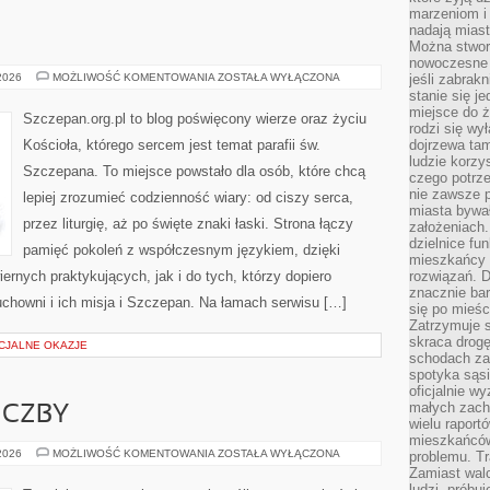
marzeniom i
nadają miast
Można stworz
nowoczesne c
SZCZEPAN
 2026
MOŻLIWOŚĆ KOMENTOWANIA
ZOSTAŁA WYŁĄCZONA
jeśli zabrak
stanie się j
miejsce do ż
Szczepan.org.pl to blog poświęcony wierze oraz życiu
rodzi się wy
Kościoła, którego sercem jest temat parafii św.
dojrzewa tam
ludzie korzy
Szczepana. To miejsce powstało dla osób, które chcą
czego potrze
nie zawsze p
lepiej zrozumieć codzienność wiary: od ciszy serca,
miasta bywał
przez liturgię, aż po święte znaki łaski. Strona łączy
założeniach.
dzielnice fu
pamięć pokoleń z współczesnym językiem, dzięki
mieszkańcy 
iernych praktykujących, jak i do tych, którzy dopiero
rozwiązań. D
znacznie bar
uchowni i ich misja i Szczepan. Na łamach serwisu […]
się po mieśc
Zatrzymuje s
skraca drogę
ECJALNE OKAZJE
schodach za
spotyka sąsi
oficjalnie wy
małych zach
ICZBY
wielu raport
mieszkańców,
MATEMATYKA
 2026
MOŻLIWOŚĆ KOMENTOWANIA
ZOSTAŁA WYŁĄCZONA
problemu. Tr
I
Zamiast wal
LICZBY
ludzi, próbu