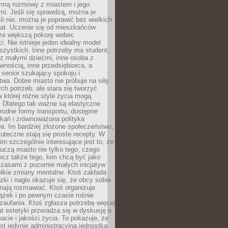
rmą rozmowy z miastem i jego
i. Jeśli się sprawdzą, można je
śli nie, można je poprawić bez wielkich
rat. Uczenie się od mieszkańców
że większą pokorę wobec
i. Nie istnieje jeden idealny model
szystkich. Inne potrzeby ma student,
 z małymi dziećmi, inne osoba z
wnością, inne przedsiębiorca, a
 senior szukający spokoju i
wa. Dobre miasto nie próbuje na siłę
ych potrzeb, ale stara się tworzyć
w której różne style życia mogą
. Dlatego tak ważne są elastyczne
orodne formy transportu, dostępne
kań i zrównoważona polityka
a. Im bardziej złożone społeczeństwo,
uteczne stają się proste recepty. W
m szczególnie interesujące jest to, że
czą miasto nie tylko tego, czego
lecz także tego, kim chcą być jako
zasami z pozornie małych inicjatyw
elkie zmiany mentalne. Ktoś zakłada
zki i nagle okazuje się, że obcy sobie
nają rozmawiać. Ktoś organizuje
ążek i po pewnym czasie rośnie
 zaufania. Ktoś zgłasza potrzebę więcej
mat estetyki przeradza się w dyskusję o
macie i jakości życia. To pokazuje, że
est jedynie administracyjną jednostką.