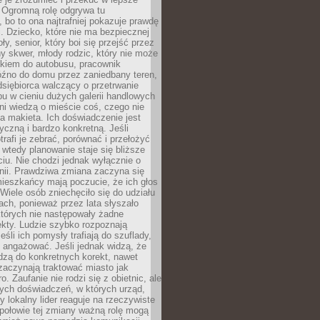
 Ogromną rolę odgrywa tu
 bo to ona najtrafniej pokazuje prawdę
i. Dziecko, które nie ma bezpiecznej
ły, senior, który boi się przejść przez
ny skwer, młody rodzic, który nie może
kiem do autobusu, pracownik
óźno do domu przez zaniedbany teren,
dsiębiorca walczący o przetrwanie
u w cieniu dużych galerii handlowych
i wiedzą o mieście coś, czego nie
 makieta. Ich doświadczenie jest
yczną i bardzo konkretną. Jeśli
rafi je zebrać, porównać i przełożyć
, wtedy planowanie staje się bliższe
iu. Nie chodzi jednak wyłącznie o
inii. Prawdziwa zmiana zaczyna się
ieszkańcy mają poczucie, że ich głos
Wiele osób zniechęciło się do udziału
ach, ponieważ przez lata słyszało
których nie następowały żadne
kty. Ludzie szybko rozpoznają
eśli ich pomysły trafiają do szuflady,
ę angażować. Jeśli jednak widzą, że
dzą do konkretnych korekt, nawet
 zaczynają traktować miasto jak
. Zaufanie nie rodzi się z obietnic, ale
ych doświadczeń, w których urząd,
zy lokalny lider reaguje na rzeczywiste
połowie tej zmiany ważną rolę mogą