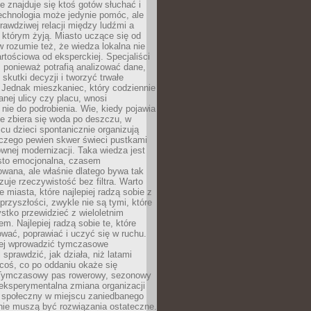
ie znajduje się ktoś gotów słuchać i
echnologia może jedynie pomóc, ale
prawdziwej relacji między ludźmi a
którym żyją. Miasto uczące się od
rozumie też, że wiedza lokalna nie
artościowa od eksperckiej. Specjaliści
, ponieważ potrafią analizować dane,
skutki decyzji i tworzyć trwałe
 Jednak mieszkaniec, który codziennie
anej ulicy czy placu, wnosi
nie do podrobienia. Wie, kiedy pojawia
zie zbiera się woda po deszczu, w
cu dzieci spontanicznie organizują
aczego pewien skwer świeci pustkami
nej modernizacji. Taka wiedza jest
sto emocjonalna, czasem
wana, ale właśnie dlatego bywa tak
uje rzeczywistość bez filtra. Warto
 miasta, które najlepiej radzą sobie z
rzyszłości, zwykle nie są tymi, które
stko przewidzieć z wieloletnim
m. Najlepiej radzą sobie te, które
tować, poprawiać i uczyć się w ruchu.
ej wprowadzić tymczasowe
 sprawdzić, jak działa, niż latami
coś, co po oddaniu okaże się
. Tymczasowy pas rowerowy, sezonowy
eksperymentalna zmiana organizacji
d społeczny w miejscu zaniedbanego
nie muszą być rozwiązania ostateczne.