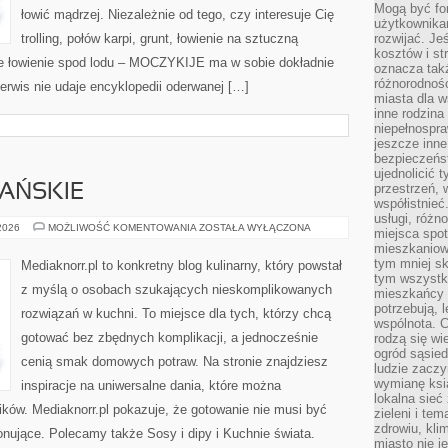
Mogą być fo
łowić mądrzej. Niezależnie od tego, czy interesuje Cię
użytkownikam
trolling, połów karpi, grunt, łowienie na sztuczną
rozwijać. Je
kosztów i st
 łowienie spod lodu – MOCZYKIJE ma w sobie dokładnie
oznacza tak
różnorodnośc
serwis nie udaje encyklopedii oderwanej […]
miasta dla w
inne rodzina
niepełnospra
jeszcze inne
bezpieczeńst
ujednolicić t
przestrzeń, 
AŃSKIE
współistnieć
usługi, różn
DANIA
 2026
MOŻLIWOŚĆ KOMENTOWANIA
ZOSTAŁA WYŁĄCZONA
miejsca spot
WEGETARIAŃSKIE
mieszkaniow
tym mniej sk
Mediaknorr.pl to konkretny blog kulinarny, który powstał
tym wszystki
z myślą o osobach szukających nieskomplikowanych
mieszkańcy u
potrzebują, 
rozwiązań w kuchni. To miejsce dla tych, którzy chcą
wspólnota. C
gotować bez zbędnych komplikacji, a jednocześnie
rodzą się wi
ogród sąsied
cenią smak domowych potraw. Na stronie znajdziesz
ludzie zaczy
wymianę ksi
inspiracje na uniwersalne dania, które można
lokalna sieć
ków. Mediaknorr.pl pokazuje, że gotowanie nie musi być
zieleni i te
zdrowiu, kli
jonujące. Polecamy także Sosy i dipy i Kuchnie świata.
miasto nie j