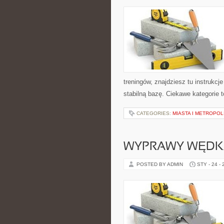
treningów, znajdziesz tu instrukc
stabilną bazę. Ciekawe kategorie t
CATEGORIES:
MIASTA I METROPOL
WYPRAWY WĘDK
POSTED BY ADMIN
STY - 24 -