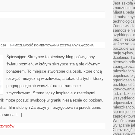
Jest szkołą 
znaczenie ta
Miasta będą
klimatyczny
technologic
Żadne władz
samodzielni
szybkiego uc
bez mieszka
ważne są lok
TRENDY
 2026
MOŻLIWOŚĆ KOMENTOWANIA
ZOSTAŁA WYŁĄCZONA
poczucie wsp
ŚLUBNE
mają wpływ, 
Śpiewające Skrzypce to sieciowy blog poświęcony
działania. T
biernych odb
światu brzmień, w którym skrzypce stają się głównym
zaangażowani
mieszkańców
bohaterem. To miejsce stworzone dla osób, które chcą
popełniać bł
rozwijać muzyczną wrażliwość, a także dla tych, którzy
ograniczenia
bezbłędność,
pragną pogłębiać warsztat na instrumencie
korygowania
smyczkowym. Strona łączy inspiracje z rzetelnymi
ludzi. Takie 
wszystkiego
lnik może poczuć swobodę w graniu niezależnie od poziomu
odpowiedzi 
mieszkańców
a i film ślubny i Zaręczyny i przygotowania przedślubne.
się miejscem
a się na […]
zaprojektow
Współczesne
wyłącznie jak
RCZYŃCÓW
Coraz części
które żyją d