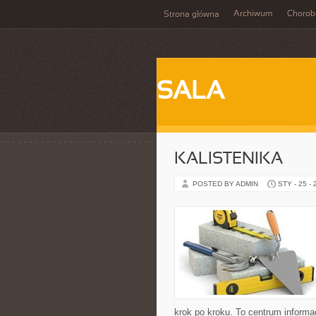
Archiwum
Chorob
Strona główna
SALA
KALISTENIKA
POSTED BY ADMIN
STY - 25 -
krok po kroku. To centrum informa