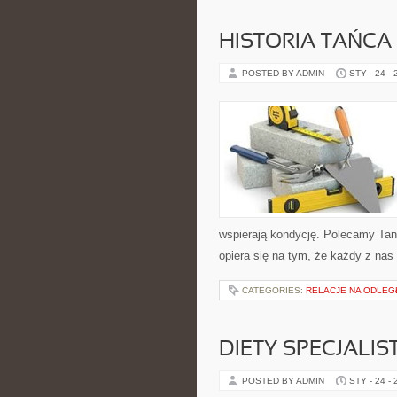
HISTORIA TAŃCA
POSTED BY ADMIN
STY - 24 -
wspierają kondycję. Polecamy Tan
opiera się na tym, że każdy z na
CATEGORIES:
RELACJE NA ODLE
DIETY SPECJAL
POSTED BY ADMIN
STY - 24 -