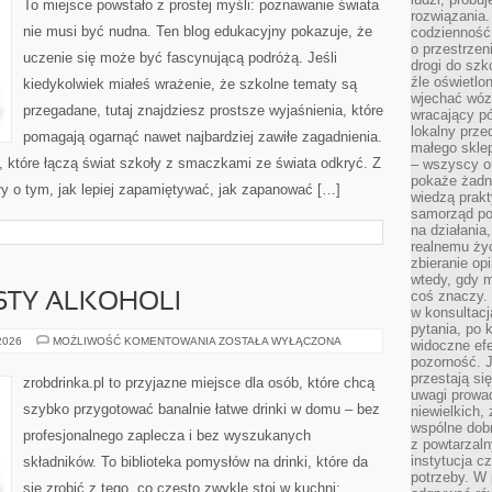
To miejsce powstało z prostej myśli: poznawanie świata
rozwiązania.
nie musi być nudna. Ten blog edukacyjny pokazuje, że
codzienność,
o przestrzen
uczenie się może być fascynującą podróżą. Jeśli
drogi do szko
źle oświetlo
kiedykolwiek miałeś wrażenie, że szkolne tematy są
wjechać wóz
przegadane, tutaj znajdziesz prostsze wyjaśnienia, które
wracający p
lokalny prze
pomagają ogarnąć nawet najbardziej zawiłe zagadnienia.
małego sklep
i, które łączą świat szkoły z smaczkami ze świata odkryć. Z
– wszyscy on
pokaże żadna
ały o tym, jak lepiej zapamiętywać, jak zapanować […]
wiedzą prakt
samorząd pot
na działania
realnemu życ
zbieranie op
wtedy, gdy m
coś znaczy. 
ESTY ALKOHOLI
w konsultacj
pytania, po 
DEGUSTACJE
 2026
MOŻLIWOŚĆ KOMENTOWANIA
ZOSTAŁA WYŁĄCZONA
widoczne efe
I
pozorność. J
TESTY
ALKOHOLI
przestają si
zrobdrinka.pl to przyjazne miejsce dla osób, które chcą
uwagi prowa
szybko przygotować banalnie łatwe drinki w domu – bez
niewielkich,
wspólne dobro
profesjonalnego zaplecza i bez wyszukanych
z powtarzaln
instytucja c
składników. To biblioteka pomysłów na drinki, które da
potrzeby. W 
się zrobić z tego, co często zwykle stoi w kuchni: