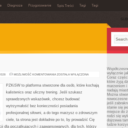
a
Diagnoza
Przygotowanie
Tagi
Tagi
Spis Treści
SUB
Współczesne
wyłącznie jak
KALISTENIKA
 2026
MOŻLIWOŚĆ KOMENTOWANIA
ZOSTAŁA WYŁĄCZONA
Coraz części
które żyją d
PZKiSW to platforma stworzone dla osób, które kochają
marzeniom i
nadają miast
kalistenics oraz uliczny trening. Jeśli szukasz
Można stworz
nowoczesne c
sprawdzonych wskazówek, chcesz budować
jeśli zabrak
wytrzymałość bez konieczności posiadania
stanie się j
miejsce do ż
profesjonalnej siłowni, a do tego marzysz o zdrowszym
rodzi się wy
ciele, ta strona jest dokładnie po to, by prowadzić Cię
dojrzewa tam
ludzie korzy
cji dla początkujących i zaawansowanych, dla tych, którzy