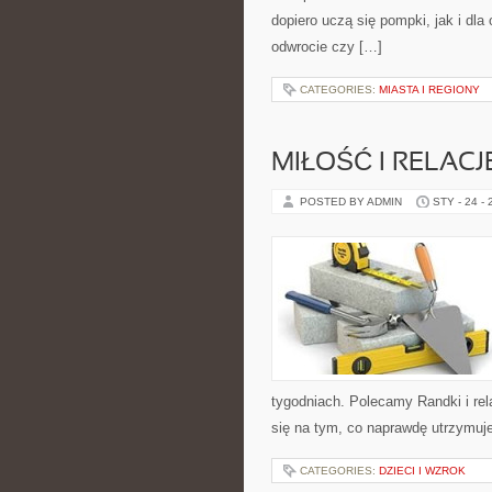
dopiero uczą się pompki, jak i dl
odwrocie czy […]
CATEGORIES:
MIASTA I REGIONY
MIŁOŚĆ I RELAC
POSTED BY ADMIN
STY - 24 -
tygodniach. Polecamy Randki i rel
się na tym, co naprawdę utrzymuje
CATEGORIES:
DZIECI I WZROK