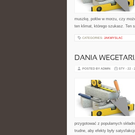
muszkę, połów w morzu, czy może
ten klimat, którego szukasz. Ten 
CATEGORIES:
JAKWYSLAC
DANIA WEGETARI
POSTED BY ADMIN
STY - 22 -
przygotować z popularnych składni
trudne, aby efekty były satysfakc