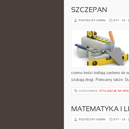
SZCZEPAN
POSTED BY ADMIN
STY - 20 -
czemu treści trafiają zarówno do w
szukają drogi. Polecamy także: D
CATEGORIES:
STYLIZACJE NA SP
MATEMATYKA I L
POSTED BY ADMIN
STY - 18 -