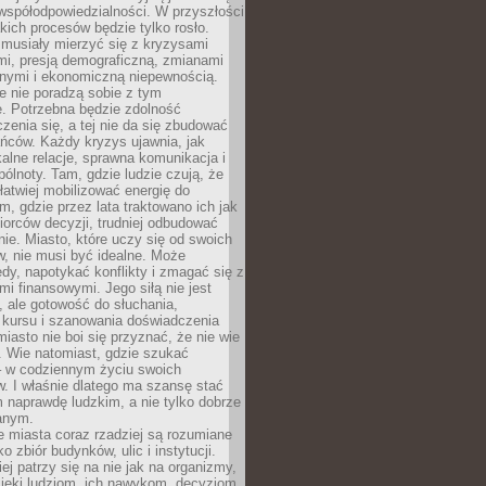
współodpowiedzialności. W przyszłości
kich procesów będzie tylko rosło.
 musiały mierzyć się z kryzysami
mi, presją demograficzną, zmianami
znymi i ekonomiczną niepewnością.
e nie poradzą sobie z tym
e. Potrzebna będzie zdolność
zenia się, a tej nie da się zbudować
ńców. Każdy kryzys ujawnia, jak
alne relacje, sprawna komunikacja i
ólnoty. Tam, gdzie ludzie czują, że
łatwiej mobilizować energię do
am, gdzie przez lata traktowano ich jak
iorców decyzji, trudniej odbudować
e. Miasto, które uczy się od swoich
, nie musi być idealne. Może
ędy, napotykać konflikty i zmagać się z
mi finansowymi. Jego siłą nie jest
 ale gotowość do słuchania,
 kursu i szanowania doświadczenia
miasto nie boi się przyznać, że nie wie
. Wie natomiast, gdzie szukać
– w codziennym życiu swoich
. I właśnie dlatego ma szansę stać
 naprawdę ludzkim, a nie tylko dobrze
anym.
 miasta coraz rzadziej są rozumiane
o zbiór budynków, ulic i instytucji.
ej patrzy się na nie jak na organizmy,
zięki ludziom, ich nawykom, decyzjom,