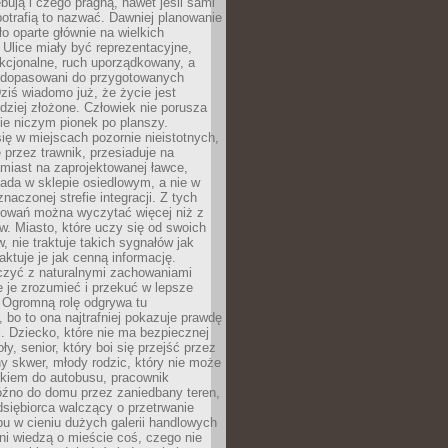
bują i czego pragną, nawet jeśli sami
otrafią to nazwać. Dawniej planowanie
o oparte głównie na wielkich
 Ulice miały być reprezentacyjne,
nkcjonalne, ruch uporządkowany, a
dopasowani do przygotowanych
ziś wiadomo już, że życie jest
dziej złożone. Człowiek nie porusza
ie niczym pionek po planszy.
ię w miejscach pozornie nieistotnych,
 przez trawnik, przesiaduje na
miast na zaprojektowanej ławce,
ada w sklepie osiedlowym, a nie w
znaczonej strefie integracji. Z tych
owań można wyczytać więcej niż z
ów. Miasto, które uczy się od swoich
 nie traktuje takich sygnałów jak
aktuje je jak cenną informację.
czyć z naturalnymi zachowaniami
je je zrozumieć i przekuć w lepsze
 Ogromną rolę odgrywa tu
 bo to ona najtrafniej pokazuje prawdę
i. Dziecko, które nie ma bezpiecznej
ły, senior, który boi się przejść przez
ny skwer, młody rodzic, który nie może
kiem do autobusu, pracownik
óźno do domu przez zaniedbany teren,
dsiębiorca walczący o przetrwanie
u w cieniu dużych galerii handlowych
i wiedzą o mieście coś, czego nie