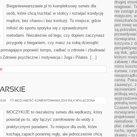
DLA
drugiej stron
SPORTOWCÓW
Bieganiewwarszawie.pl to kompleksowy serwis dla
reagować. T
nie zastąpi 
osób, które chcą truchtać w stolicy i rozwijać kondycję
miejscem, w 
mieszkańców 
mądrze, bez chaosu i bez kontuzji. To miejsce, gdzie
jest mniej w
miłość do sportu spotyka się z sprawdzonymi
są potrzebni
przewidywać 
metodami. Niezależnie od tego, czy dopiero zaczynasz
rozwiązania.
przygodę z bieganiem, czy masz za sobą dziesiątki
korzysta z d
perspektywę 
je pomagające poprawić tempo, zadbać o zdrowie i zbudować
się tłok, gd
którym miejs
o Zdrowie psychiczne i motywacja i Joga i Pilates. […]
zabawę i dl
mimo kosztow
IE
surowa, czę
nieuporządko
cenna. Pokaz
zauważyć, że
ARSKIE
wyzwaniami p
próbują wszy
wyprzedzenie
WYPRAWY
 2026
MOŻLIWOŚĆ KOMENTOWANIA
ZOSTAŁA WYŁĄCZONA
potrafią tes
WĘDKARSKIE
Czasem lepi
MOCZYKIJE to niezależny serwis dla wędkarzy, który
rozwiązanie i
projektować 
powstał po to, aby łączyć zamiłowanie do wody z
nietrafione
plac zabaw, 
praktycznymi poradami. To miejsce dla osób, które
ruchu, ogró
kochają zapach porannej mgły, ale jednocześnie chcą
skweru – to 