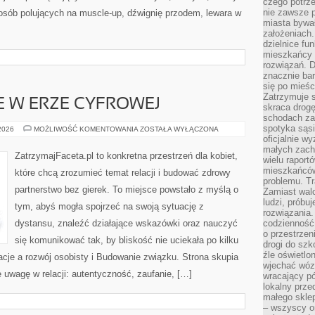
czego potrze
nie zawsze p
a osób polujących na muscle-up, dźwignię przodem, lewara w
miasta bywał
założeniach.
dzielnice fu
mieszkańcy 
rozwiązań. D
znacznie bar
się po mieśc
Zatrzymuje s
JE W ERZE CYFROWEJ
skraca drogę
schodach za
spotyka sąsi
MIŁOŚĆ
 2026
MOŻLIWOŚĆ KOMENTOWANIA
ZOSTAŁA WYŁĄCZONA
I
oficjalnie wy
RELACJE
małych zach
W
ZatrzymajFaceta.pl to konkretna przestrzeń dla kobiet,
wielu raport
ERZE
CYFROWEJ
mieszkańców,
które chcą zrozumieć temat relacji i budować zdrowy
problemu. Tr
partnerstwo bez gierek. To miejsce powstało z myślą o
Zamiast wal
ludzi, próbu
tym, abyś mogła spojrzeć na swoją sytuację z
rozwiązania.
dystansu, znaleźć działające wskazówki oraz nauczyć
codzienność,
o przestrzen
się komunikować tak, by bliskość nie uciekała po kilku
drogi do szko
źle oświetlo
acje a rozwój osobisty i Budowanie związku. Strona skupia
wjechać wóz
 uwagę w relacji: autentyczność, zaufanie, […]
wracający p
lokalny prze
małego sklep
– wszyscy on