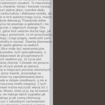
 codziennym rytuałom. To mieszkańcy
u charakter, tempo i kierunek rozwoju.
yć piękne place, szerokie alejki,
entra kultury i efektowne osiedla, ale
nie w nich autentycznego życia, miasto
edynie dekoracją. Prawdziwie dobre
ycia nie powstaje w gabinetach i nie
łącznie z odgórnych strategii. Ono
, gdzie ktoś uważnie słucha tego, jak
stają z przestrzeni, co im przeszkadza,
bują i czego pragną, nawet jeśli sami
otrafią to nazwać. Dawniej planowanie
o oparte głównie na wielkich
 Ulice miały być reprezentacyjne,
nkcjonalne, ruch uporządkowany, a
dopasowani do przygotowanych
ziś wiadomo już, że życie jest
dziej złożone. Człowiek nie porusza
ie niczym pionek po planszy.
ię w miejscach pozornie nieistotnych,
 przez trawnik, przesiaduje na
miast na zaprojektowanej ławce,
ada w sklepie osiedlowym, a nie w
znaczonej strefie integracji. Z tych
owań można wyczytać więcej niż z
ów. Miasto, które uczy się od swoich
 nie traktuje takich sygnałów jak
aktuje je jak cenną informację.
czyć z naturalnymi zachowaniami
je je zrozumieć i przekuć w lepsze