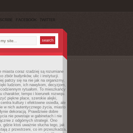
SCRIBE
FACEBOOK
TWITTER
 miasta coraz rzadziej są rozumiane
o zbiór budynków, ulic i instytucji.
ej patrzy się na nie jak na organizmy,
zięki ludziom, ich nawykom, decyzjom,
 codziennym rytuałom. To mieszkańcy
u charakter, tempo i kierunek rozwoju.
yć piękne place, szerokie alejki,
entra kultury i efektowne osiedla, ale
nie w nich autentycznego życia, miasto
edynie dekoracją. Prawdziwie dobre
ycia nie powstaje w gabinetach i nie
łącznie z odgórnych strategii. Ono
, gdzie ktoś uważnie słucha tego, jak
stają z przestrzeni, co im przeszkadza,