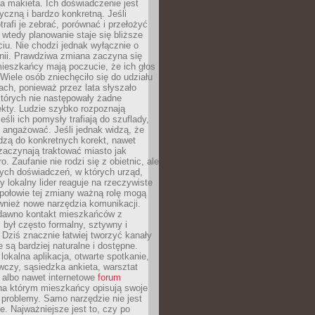
 makieta. Ich doświadczenie jest
yczną i bardzo konkretną. Jeśli
rafi je zebrać, porównać i przełożyć
, wtedy planowanie staje się bliższe
iu. Nie chodzi jednak wyłącznie o
inii. Prawdziwa zmiana zaczyna się
ieszkańcy mają poczucie, że ich głos
Wiele osób zniechęciło się do udziału
ach, ponieważ przez lata słyszało
których nie następowały żadne
kty. Ludzie szybko rozpoznają
eśli ich pomysły trafiają do szuflady,
ę angażować. Jeśli jednak widzą, że
dzą do konkretnych korekt, nawet
 zaczynają traktować miasto jak
. Zaufanie nie rodzi się z obietnic, ale
ych doświadczeń, w których urząd,
zy lokalny lider reaguje na rzeczywiste
połowie tej zmiany ważną rolę mogą
wnież nowe narzędzia komunikacji.
dawno kontakt mieszkańców z
był często formalny, sztywny i
 Dziś znacznie łatwiej tworzyć kanały
e są bardziej naturalne i dostępne.
lokalna aplikacja, otwarte spotkanie,
czy, sąsiedzka ankieta, warsztat
 albo nawet internetowe
forum
a którym mieszkańcy opisują swoje
 problemy. Samo narzędzie nie jest
e. Najważniejsze jest to, czy po