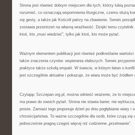
Strona jest również dobrym miejscem dla tych, którzy lubią poznaw
rozumieć, co oznaczają wspomnienia liturgiczne, czemu służą kon
się gesty, a także jak Kościół patrzy na zbawienie. Serwis porzą
zostawia przestrzeń na własną wrażliwość. Dzięki temu czytelnik 
ktoś, kto „musi wiedzieć”, tylko jak ktoś, kto może pytać.
Ważnym elementem publikacji jest również podkreślanie wartości 
także znaczenia czynów: wspierania słabszych. Serwis przypomin
praktyce także szkołą empatii. W świecie, w którym łatwo o konflik
jest szczególnie aktualne i pokazuje, że wiara może być źródłem 
Czytając Szczepan.org.pl, można odnieść wrażenie, że to miejsce
ma prawo do swoich pytań. Strona nie stawia barier, nie wyklucza, 
proste. Zamiast tego proponuje dzień po dniu pogłębianie wiary i
chrześcijaństwa. To ważne szczególnie dla osób, które czują się
jednocześnie pragną czegoś więcej niż codzienne „przetrwanie”.