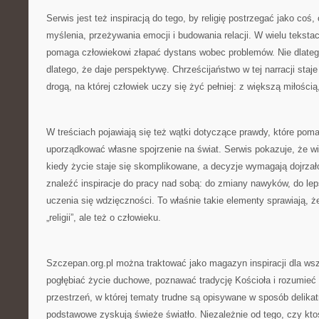
Serwis jest też inspiracją do tego, by religię postrzegać jako co
myślenia, przeżywania emocji i budowania relacji. W wielu tekst
pomaga człowiekowi złapać dystans wobec problemów. Nie dlatego
dlatego, że daje perspektywę. Chrześcijaństwo w tej narracji staje
drogą, na której człowiek uczy się żyć pełniej: z większą miłości
W treściach pojawiają się też wątki dotyczące prawdy, które poma
uporządkować własne spojrzenie na świat. Serwis pokazuje, że
kiedy życie staje się skomplikowane, a decyzje wymagają dojrzał
znaleźć inspiracje do pracy nad sobą: do zmiany nawyków, do lep
uczenia się wdzięczności. To właśnie takie elementy sprawiają, że 
„religii”, ale też o człowieku.
Szczepan.org.pl można traktować jako magazyn inspiracji dla wsz
pogłębiać życie duchowe, poznawać tradycję Kościoła i rozumieć s
przestrzeń, w której tematy trudne są opisywane w sposób delikat
podstawowe zyskują świeże światło. Niezależnie od tego, czy ktoś