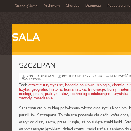
Archiwum
Choroba
Diagnoza
Przygotowanie
Strona główna
SALA
SZCZEPAN
POSTED BY ADMIN
POSTED ON STY - 20 - 2026
MOŻLIWOŚĆ 
WYŁĄCZONA
Tagi:
atrakcje turystyczne
,
badania naukowe
,
biologia
,
chemia
,
ci
fizyka
,
geografia
,
historia
,
humanistyka
,
Innowacje
,
kursy
,
matem
noclegi
,
praca
,
praktyki
,
staż
,
technologie edukacyjne
,
turystyka
,
zawody
,
zwiedzanie
Szczepan.org.pl to blog poświęcony wierze oraz życiu Kościoła, 
parafii św. Szczepana. To miejsce powstało dla osób, które chcą 
wiary: od ciszy serca, przez liturgię, aż po święte znaki łaski. S
współczesnym językiem, dzięki czemu treści trafiają zarówno do 