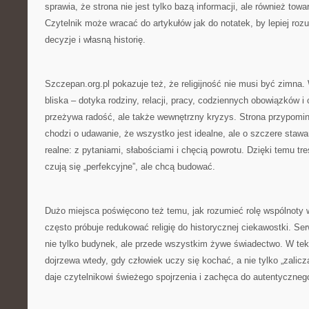
sprawia, że strona nie jest tylko bazą informacji, ale również to
Czytelnik może wracać do artykułów jak do notatek, by lepiej ro
decyzje i własną historię.
Szczepan.org.pl pokazuje też, że religijność nie musi być zimna. W
bliska – dotyka rodziny, relacji, pracy, codziennych obowiązków i 
przeżywa radość, ale także wewnętrzny kryzys. Strona przypomina
chodzi o udawanie, że wszystko jest idealne, ale o szczere staw
realne: z pytaniami, słabościami i chęcią powrotu. Dzięki temu treś
czują się „perfekcyjne”, ale chcą budować.
Dużo miejsca poświęcono też temu, jak rozumieć rolę wspólnoty w
często próbuje redukować religię do historycznej ciekawostki. Ser
nie tylko budynek, ale przede wszystkim żywe świadectwo. W te
dojrzewa wtedy, gdy człowiek uczy się kochać, a nie tylko „zalicz
daje czytelnikowi świeżego spojrzenia i zachęca do autentyczne