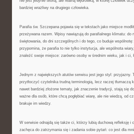
nie jest jedynie teorią, ale realną wędrówką, w której człowiek uczy
bardziej wrażliwy na drugiego człowieka.
Parafia św. Szczepana pojawia się w tekstach jako miejsce modlit
przeżywana razem. Wpisy nawiązują do parafialnego klimatu: do 
świętowania, do dni szczególnych i do tego, co buduje wspólnotę:
przypomina, że parafia to nie tylko instytucja, ale wspólnota wia
znaleźć swoje miejsce: zarówno osoby w średnim wieku, jak i ci, k
Jednym z największych atutów serwisu jest jego styl: przyjazny. 
przytłoczyć czytelnika trudną terminologią, lecz raczej tłumaczą 
nawet bardziej złożone tematy, jak znaczenie tradycji, stają się d
ważne dla osób, które chcą pogłębiać wiarę, ale nie wiedzą, od c
brakuje im wiedzy.
W serwisie odnajdą się także ci, którzy lubią duchową refleksję i 
zachęca do zatrzymania się i zadania sobie pytań: co jest dla mn