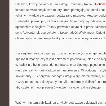
i do tych, którzy dopiero szukają drogi. Polecamy także:
Duchowni
łamach serwisu znajdziesz teksty, które pomagają rozumieć znac
religijnym wydaje się czasem powtarzane rutynowo. Autorzy pode
Ewangelią, pokazując, że wiara nie jest tylko tradycją rodzinną, 
spotkaniem z Bogiem. Teksty prowadzą czytelnika przez kalendar
sens Adwentu, okresu pokuty, a także radość Wielkanocy. Dzięki 
chrześcijaństwo ma swoją logikę, a poszczególne wydarzenia i o
Szczególne miejsce zajmują tu zagadnienia dotyczące tajemnic ł
sposób tłumaczy, czym jest sakrament pojednania, jak się do niej
człowiek nie był u spowiedzi od dawna, oraz dlaczego pojednanie 
win”, ale realnym doświadczeniem uzdrowienia. W podobnym styl
sakramenty: Eucharystia, początek drogi wiary, bierzmowanie, a 
Każdy temat jest pokazywany nie tylko „od strony definicji”, ale 
aby czytelnik mógł przenieść wiedzę na swoje realne sytuacje.
Ważnym nurtem publikacji są artykuły dotyczące celebracji euch