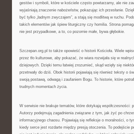
gestów i symboli, które w kościele często powtarzamy, ale nie 
wyjaśniają znaczenie nabożeństw, pokazując ich przesłanie. Dzię
być tylko „ładnym zwyczajem”, a stają się modlitwą w ruchu. Pod
takich elementów jak śpiew liturgiczny czy homilia. Strona pomaga
nie jest przypadkowe, a to, co pozornie małe, bywa głębokie.
Szczepan.org.pl to także opowieść o historii Kościoła. Wiele wpi
przez tło kulturowe, aby pokazać, że wiara rozwijała się w realny
dziejowych. Dzięki temu łatwiej zrozumieć, skąd wzięły się niektó
przetrwały do dziś. Obok historii pojawiają się również teksty o św
swoją postawą, odwagą i zaufaniem Bogu. To historie, które potra
trudnych momentach życia.
W serwisie nie brakuje tematów, które dotykają współczesności: 
Autorzy podejmują zagadnienia związane z tym, jak żyć po chrze
informacyjnego chaosu. Pojawiają się refleksje o moralności, o t
kiedy serce jest rozdarte między presją otoczenia. To podejście 