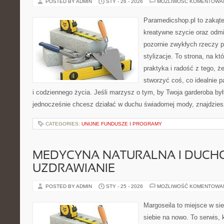
POSTED BY ADMIN
STY - 26 - 2026
MOŻLIWOŚĆ KOMENTOWA
Paramedicshop.pl to zakąte
kreatywne szycie oraz odmi
pozornie zwykłych rzeczy p
stylizacje. To strona, na któ
praktyka i radość z tego, 
stworzyć coś, co idealnie p
i codziennego życia. Jeśli marzysz o tym, by Twoja garderoba była
jednocześnie chcesz działać w duchu świadomej mody, znajdzie
CATEGORIES:
UNIJNE FUNDUSZE I PROGRAMY
MEDYCYNA NATURALNA I DUCH
UZDRAWIANIE
POSTED BY ADMIN
STY - 25 - 2026
MOŻLIWOŚĆ KOMENTOWA
Margoseila to miejsce w si
siebie na nowo. To serwis, 