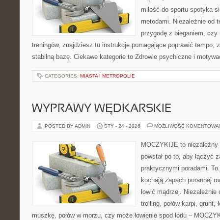
miłość do sportu spotyka s
metodami. Niezależnie od t
przygodę z bieganiem, czy 
treningów, znajdziesz tu instrukcje pomagające poprawić tempo, 
stabilną bazę. Ciekawe kategorie to Zdrowie psychiczne i motywacj
CATEGORIES:
MIASTA I METROPOLIE
WYPRAWY WĘDKARSKIE
POSTED BY ADMIN
STY - 24 - 2026
MOŻLIWOŚĆ KOMENTOWA
MOCZYKIJE to niezależny s
powstał po to, aby łączyć 
praktycznymi poradami. To 
kochają zapach porannej mg
łowić mądrzej. Niezależnie 
trolling, połów karpi, grunt,
muszkę, połów w morzu, czy może łowienie spod lodu – MOCZYK