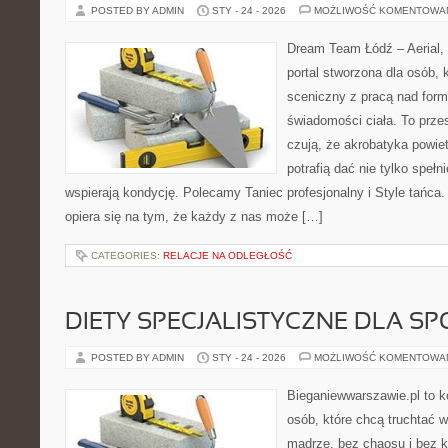
POSTED BY ADMIN
STY - 24 - 2026
MOŻLIWOŚĆ KOMENTOWA
Dream Team Łódź – Aerial, 
portal stworzona dla osób, 
sceniczny z pracą nad formą
świadomości ciała. To przes
czują, że akrobatyka powie
potrafią dać nie tylko spełni
wspierają kondycję. Polecamy Taniec profesjonalny i Style tańc
opiera się na tym, że każdy z nas może […]
CATEGORIES:
RELACJE NA ODLEGŁOŚĆ
DIETY SPECJALISTYCZNE DLA 
POSTED BY ADMIN
STY - 24 - 2026
MOŻLIWOŚĆ KOMENTOWA
Bieganiewwarszawie.pl to 
osób, które chcą truchtać w
mądrze, bez chaosu i bez ko