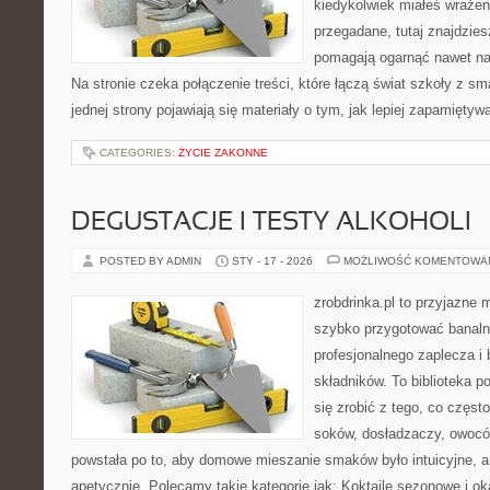
kiedykolwiek miałeś wrażen
przegadane, tutaj znajdzies
pomagają ogarnąć nawet naj
Na stronie czeka połączenie treści, które łączą świat szkoły z s
jednej strony pojawiają się materiały o tym, jak lepiej zapamięty
CATEGORIES:
ŻYCIE ZAKONNE
DEGUSTACJE I TESTY ALKOHOLI
POSTED BY ADMIN
STY - 17 - 2026
MOŻLIWOŚĆ KOMENTOWA
zrobdrinka.pl to przyjazne 
szybko przygotować banalni
profesjonalnego zaplecza 
składników. To biblioteka p
się zrobić z tego, co częst
soków, dosładzaczy, owoców
powstała po to, aby domowe mieszanie smaków było intuicyjne, a
apetycznie. Polecamy takie kategorie jak: Koktajle sezonowe i o