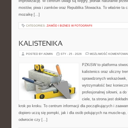
improwizację. W centrum uwagi są Węgry, jednak naturalnie przewij
mostów, piwa i zamków oraz Republika Słowacka. To właśnie ta cz
mozaikę […]
CATEGORIES:
ZAWÓD I BIZNES W FOTOGRAFII
KALISTENIKA
POSTED BY ADMIN
STY - 25 - 2026
MOŻLIWOŚĆ KOMENTOWA
PZKiSW to platforma stworz
kalistenics oraz uliczny tre
sprawdzonych wskazówek,
wytrzymałość bez konieczn
profesjonalnej siłowni, a 
ciele, ta strona jest dokład
krok po kroku. To centrum informacji dla początkujących i zaawa
dopiero uczą się pompki, jak i dla osób polujących na muscle-up,
odwrocie czy […]