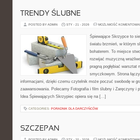
TRENDY ŚLUBNE
POSTED BY ADMIN
STY - 21 - 2026
MOŻLIWOŚĆ KOMENTOWA
Śpiewające Skrzypce to si
światu brzmień, w którym s
bohaterem. To miejsce stwo
rozwijać muzyczną wrażliwo
pragną pogłębiać warsztat 
smyczkowym. Strona łączy i
informacjami, dzięki czemu czytelnik może poczuć swobodę w gr
zaawansowania. Polecamy Fotografia i film ślubny i Zaręczyny i 
Idea Śpiewających Skrzypiec opiera się na […]
CATEGORIES:
PORADNIK DLA DARCZYŃCÓW
SZCZEPAN
POSTED BY ADMIN
STY - 20 - 2026
MOŻLIWOŚĆ KOMENTOWA