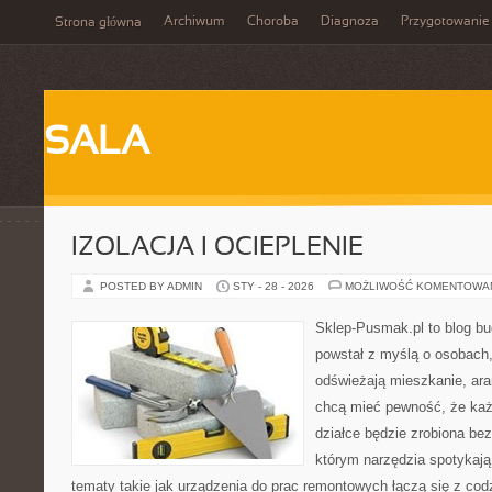
Archiwum
Choroba
Diagnoza
Przygotowanie
Strona główna
SALA
IZOLACJA I OCIEPLENIE
POSTED BY ADMIN
STY - 28 - 2026
MOŻLIWOŚĆ KOMENTOWA
Sklep-Pusmak.pl to blog b
powstał z myślą o osobach,
odświeżają mieszkanie, ara
chcą mieć pewność, że ka
działce będzie zrobiona bez
którym narzędzia spotykają
tematy takie jak urządzenia do prac remontowych łączą się z cod