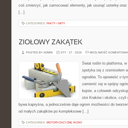
coś zmierzyć, jak zamocować elementy, jak usunąć usterkę oraz
[…]
CATEGORIES:
FAKTY I MITY
ZIOŁOWY ZAKĄTEK
POSTED BY ADMIN
STY - 27 - 2026
MOŻLIWOŚĆ KOMENTOWA
Świat roślin to platforma, w 
spotyka się z rzemiosłem w 
ogrodów. To opowieść o tym
zamienić się w spójny ogród,
bujnie, a człowiek odzyskuj
stoi Kraków i okolice, czyl
bywa kapryśna, a jednocześnie daje ogrom możliwości do tworze
od małych zakątków po kompleksowe […]
CATEGORIES:
MOTORYZACYJNE IKONY