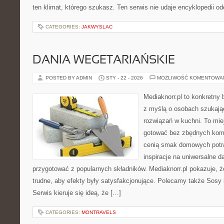
ten klimat, którego szukasz. Ten serwis nie udaje encyklopedii o
CATEGORIES:
JAKWYSLAC
DANIA WEGETARIAŃSKIE
POSTED BY ADMIN
STY - 22 - 2026
MOŻLIWOŚĆ KOMENTOWA
Mediaknorr.pl to konkretny b
z myślą o osobach szukaj
rozwiązań w kuchni. To miej
gotować bez zbędnych kompl
cenią smak domowych potra
inspiracje na uniwersalne d
przygotować z popularnych składników. Mediaknorr.pl pokazuje, ż
trudne, aby efekty były satysfakcjonujące. Polecamy także Sosy i
Serwis kieruje się ideą, że […]
CATEGORIES:
MONTRAVELS