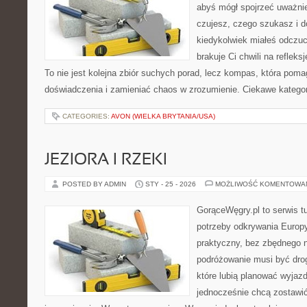
abyś mógł spojrzeć uważnie
czujesz, czego szukasz i d
kiedykolwiek miałeś odczuc
brakuje Ci chwili na refleksj
To nie jest kolejna zbiór suchych porad, lecz kompas, która po
doświadczenia i zamieniać chaos w zrozumienie. Ciekawe kategor
CATEGORIES:
AVON (WIELKA BRYTANIA/USA)
JEZIORA I RZEKI
POSTED BY ADMIN
STY - 25 - 2026
MOŻLIWOŚĆ KOMENTOWA
GorąceWęgry.pl to serwis tu
potrzeby odkrywania Europ
praktyczny, bez zbędnego n
podróżowanie musi być drog
które lubią planować wyjazd
jednocześnie chcą zostawić