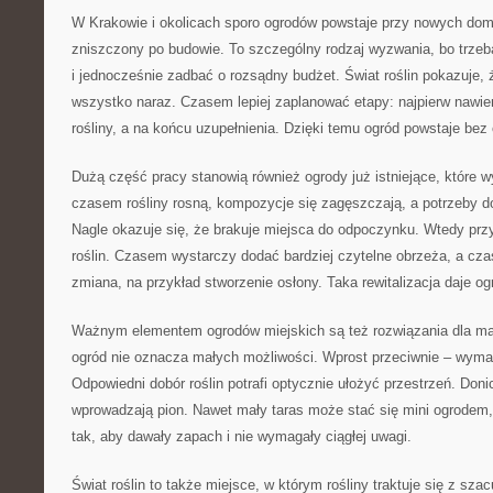
W Krakowie i okolicach sporo ogrodów powstaje przy nowych dom
zniszczony po budowie. To szczególny rodzaj wyzwania, bo trze
i jednocześnie zadbać o rozsądny budżet. Świat roślin pokazuje, 
wszystko naraz. Czasem lepiej zaplanować etapy: najpierw nawie
rośliny, a na końcu uzupełnienia. Dzięki temu ogród powstaje bez
Dużą część pracy stanowią również ogrody już istniejące, które 
czasem rośliny rosną, kompozycje się zagęszczają, a potrzeby d
Nagle okazuje się, że brakuje miejsca do odpoczynku. Wtedy prz
roślin. Czasem wystarczy dodać bardziej czytelne obrzeża, a cz
zmiana, na przykład stworzenie osłony. Taka rewitalizacja daje o
Ważnym elementem ogrodów miejskich są też rozwiązania dla mały
ogród nie oznacza małych możliwości. Wprost przeciwnie – wyma
Odpowiedni dobór roślin potrafi optycznie ułożyć przestrzeń. Donic
wprowadzają pion. Nawet mały taras może stać się mini ogrodem, j
tak, aby dawały zapach i nie wymagały ciągłej uwagi.
Świat roślin to także miejsce, w którym rośliny traktuje się z sza