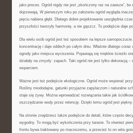
jako proces. Ogród nigdy nie jest „skończony raz na zawsze”, bo r
dojrzewają. W pierwszym roku po założeniu ogród wygląda inaczej 
pięciu nabiera głębi. Dlatego dobre projektowanie uwzględnia czas
przyszłości tworzyły harmonię, a nie gąszcz. To podejście daje po
Dla wielu osób ogród jest też sposobem na lepsze samopoczucie.
koncentrację i daje oddech po całym dniu. Właśnie dlatego coraz c
ogrody jako miejsca wyciszenia. Pojawiają się miękkie ścieżki ora
działały na zmysły: zapach. Taki ogród nie jest tylko dekoracją –
wsparciem.
Ważne jest też podejście ekologiczne. Ogród może wspierać przyr
Rośliny miododajne, gatunki przyjazne zapylaczom i naturalne sch
staje się żywy. Można wprowadzać rozwiązania takie jak ściółkow
oszczędzanie wody przez retencję. Dzięki temu ogród jest piękny.
Na stronie znajdziesz także podejście do detali, które często dec
wygodny. To mogą być wykończenia przy tarasie. To również pier
frontu bywa traktowany po macoszemu, a przecież to on wita gośc