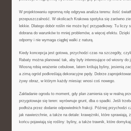
W projektowaniu ogromną rolę odgrywa analiza terenu: ilość światł
przepuszczalność. W okolicach Krakowa spotyka się zarówno ziemi
lekkie. Dlatego dobór roślin nie może być przypadkowy. Tu liczy s
dobrana do warunków to mniej problemów, a więcej efektu. Dzięki 
odporny i nie wymaga ciągłej walki z naturą.
Kiedy koncepcja jest gotowa, przychodzi czas na szczegóły, czyli 
Rabaty można planować tak, aby były interesujące od wiosny do j
Wiosną robią wrażenie cebulowe, latem królują byliny, jesienią zac
a zimą ogród podkreślają dekoracyjne pędy. Dobrze zaprojektowan
żywy obraz, w którym każdy miesiąc wnosi coś nowego.
Zakładanie ogrodu to moment, gdy plan zamienia się w realną prz
przygotowuje się teren: wyrównuje grunt, dba o spadki. Jeśli trz
podłoża przez dodanie odpowiednich frakcji. Później przychodzi c
jak nawierzchnie, a także na detale: krawężniki, które sprawiają, 
końcu pojawiają się rośliny: byliny, a także trawnik, które domyka