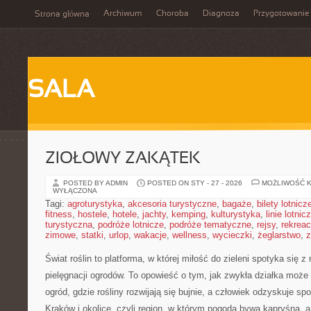
Archiwum
Choroba
Diagnoza
Przygotowanie
Strona główna
SALA
ZIOŁOWY ZAKĄTEK
POSTED BY ADMIN
POSTED ON STY - 27 - 2026
MOŻLIWOŚĆ 
WYŁĄCZONA
Tagi:
agroturystyka
,
akcesoria turystyczne
,
bagaże
,
bilety lotnicz
fitness
,
hostele
,
hotele
,
jachty
,
kemping
,
kulturystyka
,
linie lotnic
turystyczna
,
podróże lotnicze
,
podróże tematyczne
,
rejsy
,
rekreac
zimowe
,
statki
,
urlop
,
wakacje
,
wellness
,
wycieczki
,
żeglarstwo
,
z
Świat roślin to platforma, w której miłość do zieleni spotyka się 
pielęgnacji ogrodów. To opowieść o tym, jak zwykła działka może
ogród, gdzie rośliny rozwijają się bujnie, a człowiek odzyskuje spo
Kraków i okolice, czyli region, w którym pogoda bywa kapryśna, 