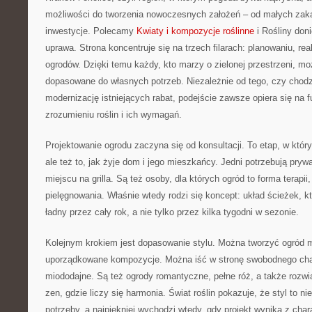
możliwości do tworzenia nowoczesnych założeń – od małych za
inwestycje. Polecamy
Kwiaty i kompozycje roślinne
i Rośliny doni
uprawa. Strona koncentruje się na trzech filarach: planowaniu, real
ogrodów. Dzięki temu każdy, kto marzy o zielonej przestrzeni, moż
dopasowane do własnych potrzeb. Niezależnie od tego, czy chodz
modernizację istniejących rabat, podejście zawsze opiera się na 
zrozumieniu roślin i ich wymagań.
Projektowanie ogrodu zaczyna się od konsultacji. To etap, w którym
ale też to, jak żyje dom i jego mieszkańcy. Jedni potrzebują prywa
miejscu na grilla. Są też osoby, dla których ogród to forma terapii
pielęgnowania. Właśnie wtedy rodzi się koncept: układ ścieżek, kt
ładny przez cały rok, a nie tylko przez kilka tygodni w sezonie.
Kolejnym krokiem jest dopasowanie stylu. Można tworzyć ogród mi
uporządkowane kompozycje. Można iść w stronę swobodnego chara
miododajne. Są też ogrody romantyczne, pełne róż, a także rozwi
zen, gdzie liczy się harmonia. Świat roślin pokazuje, że styl to n
potrzeby, a najpiękniej wychodzi wtedy, gdy projekt wynika z cha