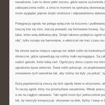
nasadzenia. Lato to okres pełni sezonu, gdzie ważne są kontrola
zabezpieczenia roślin, a zima to moment na spokojną obserwację
może wyglądać pięknie dzięki strukturze i odpowiedniemu doborowi
Pielęgnacja ogrodu nie polega wyłącznie na koszeniu i podlewaniu
Inaczej tnie się róże, inaczej prowadzi się formowane krzewy. Są ro
takie, które wolą delikatną rękę. Dzięki takiemu podejściu ogród n
siłę”, tylko rozwija się harmonijnie, a właściciel nie traci czasu na
Na stronie ważne miejsce zajmuje też dobór roślin do konkretny
słoneczne, gdzie sprawdzają się rośliny mało wymagające. Są zakąt
sadzić gatunki, które lubią cień. Ogród przy domu często ma różn
ogrodzeniu bywa wietrznie. Świat roślin pokazuje, że projektowa
zestawieniu tych warunków tak, aby rośliny nie były „na pokaz”, ty
Dużą popularnością cieszą się dziś ogrody łatwe w utrzymaniu, al
To raczej ogród, który ma przemyślane nasadzenia. Wtedy praca p
a nie na ciągłym ratowaniu. Taki ogród może być jednocześnie przy
tak, by tworzyły kompozycje: okrywowe na dole, byliny i trawy w ś