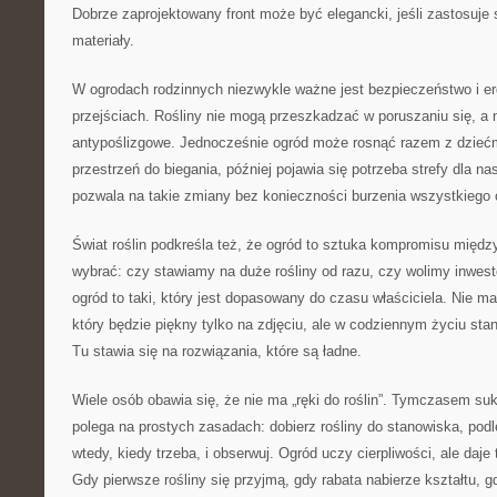
Dobrze zaprojektowany front może być elegancki, jeśli zastosuje s
materiały.
W ogrodach rodzinnych niezwykle ważne jest bezpieczeństwo i e
przejściach. Rośliny nie mogą przeszkadzać w poruszaniu się, a
antypoślizgowe. Jednocześnie ogród może rosnąć razem z dziećmi
przestrzeń do biegania, później pojawia się potrzeba strefy dla n
pozwala na takie zmiany bez konieczności burzenia wszystkiego
Świat roślin podkreśla też, że ogród to sztuka kompromisu międ
wybrać: czy stawiamy na duże rośliny od razu, czy wolimy inwes
ogród to taki, który jest dopasowany do czasu właściciela. Nie m
który będzie piękny tylko na zdjęciu, ale w codziennym życiu st
Tu stawia się na rozwiązania, które są ładne.
Wiele osób obawia się, że nie ma „ręki do roślin”. Tymczasem su
polega na prostych zasadach: dobierz rośliny do stanowiska, podle
wtedy, kiedy trzeba, i obserwuj. Ogród uczy cierpliwości, ale daje
Gdy pierwsze rośliny się przyjmą, gdy rabata nabierze kształtu, g