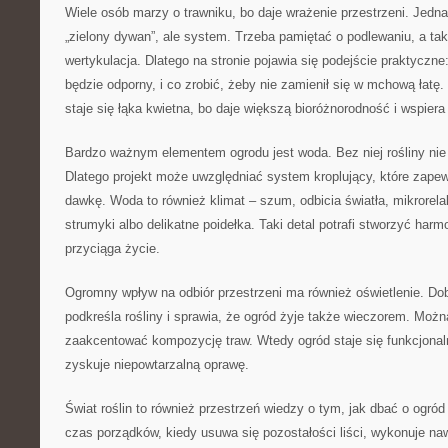
Wiele osób marzy o trawniku, bo daje wrażenie przestrzeni. Jednak
„zielony dywan”, ale system. Trzeba pamiętać o podlewaniu, a tak
wertykulacja. Dlatego na stronie pojawia się podejście praktyczne:
będzie odporny, i co zrobić, żeby nie zamienił się w mchową łatę.
staje się łąka kwietna, bo daje większą bioróżnorodność i wspiera
Bardzo ważnym elementem ogrodu jest woda. Bez niej rośliny nie 
Dlatego projekt może uwzględniać system kroplujący, które zapew
dawkę. Woda to również klimat – szum, odbicia światła, mikrorela
strumyki albo delikatne poidełka. Taki detal potrafi stworzyć harm
przyciąga życie.
Ogromny wpływ na odbiór przestrzeni ma również oświetlenie. Dob
podkreśla rośliny i sprawia, że ogród żyje także wieczorem. Można
zaakcentować kompozycję traw. Wtedy ogród staje się funkcjona
zyskuje niepowtarzalną oprawę.
Świat roślin to również przestrzeń wiedzy o tym, jak dbać o ogró
czas porządków, kiedy usuwa się pozostałości liści, wykonuje naw