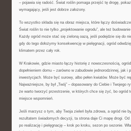
– pojawia się radość. Świat roślin pomaga przejść tę drogę, poka
wymagający, jeśli jest dobrze założony.
To wszystko składa się na obraz miejsca, które łączy doświadczen
Świat roślin to nie tylko „projektowanie ogrodu”, ale też budowanie
Każdy ogród może stać się zieloną oazą, jeśli podejdzie się do n
gdy do tego dołożymy konsekwencję w pielęgnacji, ogród odwdzi
klimatem przez cały rok.
W Krakowie, gdzie miasto łączy historię z nowoczesnością, ogr
dopełnieniem domu – zarówno w zabudowie jednorodzinnej, jak i
inwestycjach. Może być surowy, albo pełen kwiatów. Może być re
Najważniejsze, by był „Twój” – dopasowany do Ciebie i Twojego ry
że warto tworzyć przestrzenie, w których chce się żyć, bo ogród to
miejsce wspomnień.
Jeśli marzysz o tym, aby Twoja zieleń była zdrowa, a ogród nie b
rezultatem świadomych decyzji, ta strona daje Ci mapę drogi. Od p
po realizację i pielęgnację – krok po kroku, sezon po sezonie. Wł