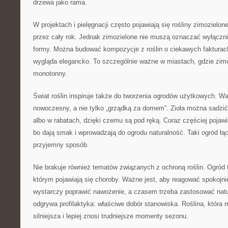
drzewa jako rama.
W projektach i pielęgnacji często pojawiają się rośliny zimozielon
przez cały rok. Jednak zimozielone nie muszą oznaczać wyłącznie
formy. Można budować kompozycje z roślin o ciekawych fakturac
wygląda elegancko. To szczególnie ważne w miastach, gdzie zimo
monotonny.
Świat roślin inspiruje także do tworzenia ogrodów użytkowych. 
nowoczesny, a nie tylko „grządką za domem”. Zioła można sadzić 
albo w rabatach, dzięki czemu są pod ręką. Coraz częściej pojaw
bo dają smak i wprowadzają do ogrodu naturalność. Taki ogród łą
przyjemny sposób.
Nie brakuje również tematów związanych z ochroną roślin. Ogród
którym pojawiają się choroby. Ważne jest, aby reagować spokojni
wystarczy poprawić nawożenie, a czasem trzeba zastosować natur
odgrywa profilaktyka: właściwe dobór stanowiska. Roślina, która 
silniejsza i lepiej znosi trudniejsze momenty sezonu.