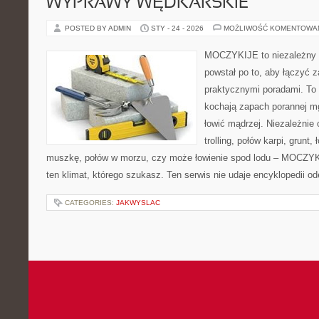
WYPRAWY WĘDKARSKIE
POSTED BY ADMIN
STY - 24 - 2026
MOŻLIWOŚĆ KOMENTOWA
MOCZYKIJE to niezależny s
powstał po to, aby łączyć 
praktycznymi poradami. To 
kochają zapach porannej mg
łowić mądrzej. Niezależnie 
trolling, połów karpi, grunt,
muszkę, połów w morzu, czy może łowienie spod lodu – MOCZYK
ten klimat, którego szukasz. Ten serwis nie udaje encyklopedii o
CATEGORIES:
JAKWYSLAC