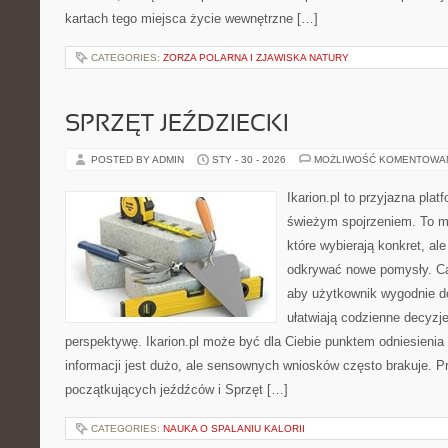
kartach tego miejsca życie wewnętrzne […]
CATEGORIES:
ZORZA POLARNA I ZJAWISKA NATURY
SPRZĘT JEŹDZIECKI
POSTED BY ADMIN
STY - 30 - 2026
MOŻLIWOŚĆ KOMENTOWA
Ikarion.pl to przyjazna plat
świeżym spojrzeniem. To m
które wybierają konkret, al
odkrywać nowe pomysły. Ca
aby użytkownik wygodnie doc
ułatwiają codzienne decyzje
perspektywę. Ikarion.pl może być dla Ciebie punktem odniesienia
informacji jest dużo, ale sensownych wniosków często brakuje. P
początkujących jeźdźców i Sprzęt […]
CATEGORIES:
NAUKA O SPALANIU KALORII