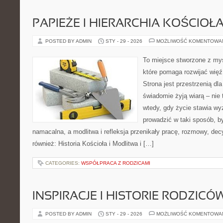
PAPIEŻE I HIERARCHIA KOŚCIOŁ
POSTED BY ADMIN
STY - 29 - 2026
MOŻLIWOŚĆ KOMENTOWA
To miejsce stworzone z myś
które pomaga rozwijać wię
Strona jest przestrzenią dla
świadomie żyją wiarą – nie 
wtedy, gdy życie stawia wyz
prowadzić w taki sposób, b
namacalna, a modlitwa i refleksja przenikały pracę, rozmowy, dec
również: Historia Kościoła i Modlitwa i […]
CATEGORIES:
WSPÓŁPRACA Z RODZICAMI
INSPIRACJE I HISTORIE RODZICÓ
POSTED BY ADMIN
STY - 29 - 2026
MOŻLIWOŚĆ KOMENTOWA