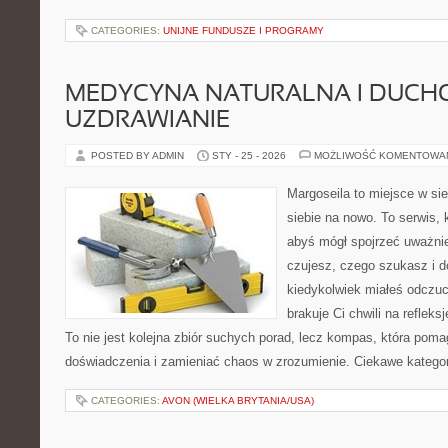
CATEGORIES:
UNIJNE FUNDUSZE I PROGRAMY
MEDYCYNA NATURALNA I DUCH
UZDRAWIANIE
POSTED BY ADMIN
STY - 25 - 2026
MOŻLIWOŚĆ KOMENTOWA
Margoseila to miejsce w si
siebie na nowo. To serwis, 
abyś mógł spojrzeć uważnie
czujesz, czego szukasz i d
kiedykolwiek miałeś odczuc
brakuje Ci chwili na refleksj
To nie jest kolejna zbiór suchych porad, lecz kompas, która po
doświadczenia i zamieniać chaos w zrozumienie. Ciekawe kategor
CATEGORIES:
AVON (WIELKA BRYTANIA/USA)