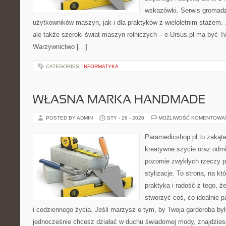
wskazówki. Serwis gromadz
użytkowników maszyn, jak i dla praktyków z wieloletnim stażem. J
ale także szeroki świat maszyn rolniczych – e-Ursus.pl ma być 
Warzywnictwo […]
CATEGORIES:
INFORMATYKA
WŁASNA MARKA HANDMADE
POSTED BY ADMIN
STY - 26 - 2026
MOŻLIWOŚĆ KOMENTOWA
Paramedicshop.pl to zakąte
kreatywne szycie oraz odmi
pozornie zwykłych rzeczy p
stylizacje. To strona, na któ
praktyka i radość z tego, 
stworzyć coś, co idealnie p
i codziennego życia. Jeśli marzysz o tym, by Twoja garderoba była
jednocześnie chcesz działać w duchu świadomej mody, znajdzie