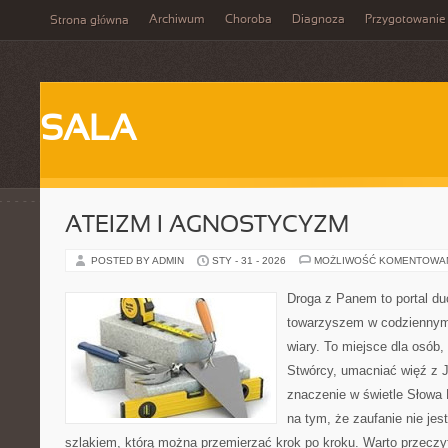
Archiwum
Choroba
Diagnoza
Przygotowanie
Strona główna
SALA
ATEIZM I AGNOSTYCYZM
POSTED BY ADMIN
STY - 31 - 2026
MOŻLIWOŚĆ KOMENTOWA
Droga z Panem to portal d
towarzyszem w codziennym
wiary. To miejsce dla osób,
Stwórcy, umacniać więź z
znaczenie w świetle Słowa 
na tym, że zaufanie nie jes
szlakiem, którą można przemierzać krok po kroku. Warto przecz