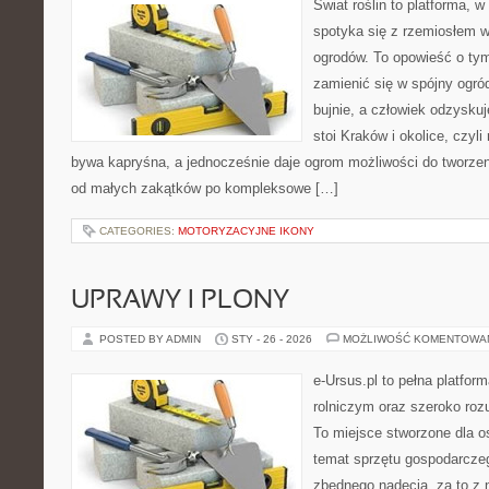
Świat roślin to platforma, w 
spotyka się z rzemiosłem w 
ogrodów. To opowieść o tym
zamienić się w spójny ogród,
bujnie, a człowiek odzyskuj
stoi Kraków i okolice, czyl
bywa kapryśna, a jednocześnie daje ogrom możliwości do tworze
od małych zakątków po kompleksowe […]
CATEGORIES:
MOTORYZACYJNE IKONY
UPRAWY I PLONY
POSTED BY ADMIN
STY - 26 - 2026
MOŻLIWOŚĆ KOMENTOWA
e-Ursus.pl to pełna platfo
rolniczym oraz szeroko rozu
To miejsce stworzone dla 
temat sprzętu gospodarcze
zbędnego nadęcia, za to z 