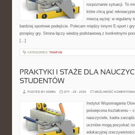
rozpoznanie sytuacji. To mi
które chcą grać rekreacyjnie
mierzą wyżej: w regularny tr
bardziej sportowe podejście. Polecam między innymi E-sport i gry 
przepisy gry. Strona łączy wiedzę podstawową z konkretnymi pora
[…]
CATEGORIES:
THAIFUN
PRAKTYKI I STAŻE DLA NAUCZYCIE
STUDENTÓW
POSTED BY ADMIN
STY - 29 - 2026
MOŻLIWOŚĆ KOMENTOWA
Instytut Wspomagania Oświa
poświęcona kształceniu – 
nauczyciele, kadra zarządz
uczniów mogą pozyskać rze
edukacyjnej rzeczywistości