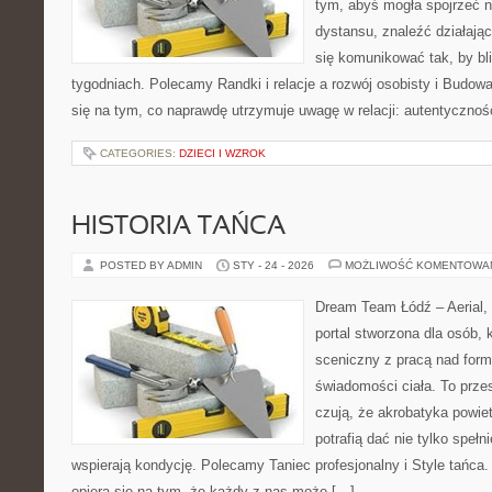
tym, abyś mogła spojrzeć n
dystansu, znaleźć działaj
się komunikować tak, by bli
tygodniach. Polecamy Randki i relacje a rozwój osobisty i Budow
się na tym, co naprawdę utrzymuje uwagę w relacji: autentycznoś
CATEGORIES:
DZIECI I WZROK
HISTORIA TAŃCA
POSTED BY ADMIN
STY - 24 - 2026
MOŻLIWOŚĆ KOMENTOWA
Dream Team Łódź – Aerial, 
portal stworzona dla osób, 
sceniczny z pracą nad formą
świadomości ciała. To przes
czują, że akrobatyka powie
potrafią dać nie tylko spełni
wspierają kondycję. Polecamy Taniec profesjonalny i Style tańc
opiera się na tym, że każdy z nas może […]