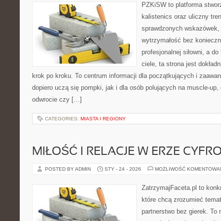
PZKiSW to platforma stworz
kalistenics oraz uliczny tre
sprawdzonych wskazówek,
wytrzymałość bez konieczn
profesjonalnej siłowni, a 
ciele, ta strona jest dokład
krok po kroku. To centrum informacji dla początkujących i zaawa
dopiero uczą się pompki, jak i dla osób polujących na muscle-up,
odwrocie czy […]
CATEGORIES:
MIASTA I REGIONY
MIŁOŚĆ I RELACJE W ERZE CYFR
POSTED BY ADMIN
STY - 24 - 2026
MOŻLIWOŚĆ KOMENTOWA
ZatrzymajFaceta.pl to konkr
które chcą zrozumieć temat
partnerstwo bez gierek. To