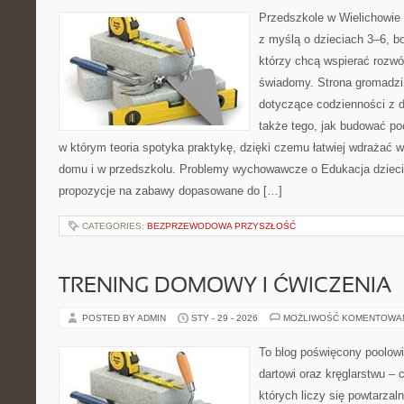
Przedszkole w Wielichowie 
z myślą o dzieciach 3–6, b
którzy chcą wspierać rozwó
świadomy. Strona gromadzi
dotyczące codzienności z d
także tego, jak budować poc
w którym teoria spotyka praktykę, dzięki czemu łatwiej wdrażać 
domu i w przedszkolu. Problemy wychowawcze o Edukacja dzieci.
propozycje na zabawy dopasowane do […]
CATEGORIES:
BEZPRZEWODOWA PRZYSZŁOŚĆ
TRENING DOMOWY I ĆWICZENIA
POSTED BY ADMIN
STY - 29 - 2026
MOŻLIWOŚĆ KOMENTOWA
To blog poświęcony poolow
dartowi oraz kręglarstwu – 
których liczy się powtarzal