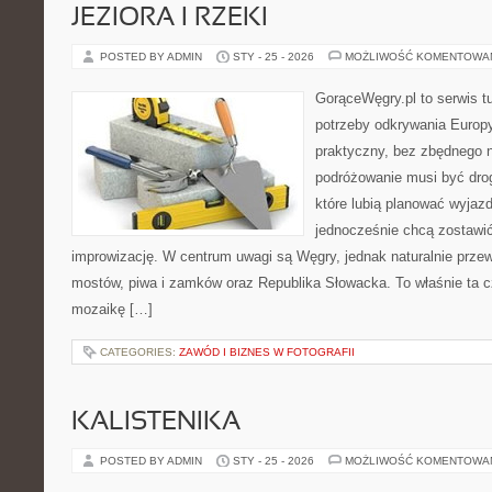
JEZIORA I RZEKI
POSTED BY ADMIN
STY - 25 - 2026
MOŻLIWOŚĆ KOMENTOWA
GorąceWęgry.pl to serwis tu
potrzeby odkrywania Europ
praktyczny, bez zbędnego n
podróżowanie musi być drog
które lubią planować wyjazd
jednocześnie chcą zostawić
improwizację. W centrum uwagi są Węgry, jednak naturalnie przewij
mostów, piwa i zamków oraz Republika Słowacka. To właśnie ta cz
mozaikę […]
CATEGORIES:
ZAWÓD I BIZNES W FOTOGRAFII
KALISTENIKA
POSTED BY ADMIN
STY - 25 - 2026
MOŻLIWOŚĆ KOMENTOWA