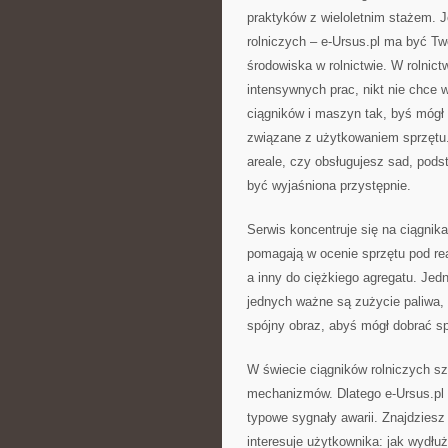
praktyków z wieloletnim stażem. Je
rolniczych – e-Ursus.pl ma być 
środowiska w rolnictwie. W rolnict
intensywnych prac, nikt nie chce w
ciągników i maszyn tak, byś mógł
związane z użytkowaniem sprzętu.
areale, czy obsługujesz sad, pods
być wyjaśniona przystępnie.
Serwis koncentruje się na ciągnika
pomagają w ocenie sprzętu pod rea
a inny do ciężkiego agregatu. Jed
jednych ważne są zużycie paliwa, 
spójny obraz, abyś mógł dobrać s
W świecie ciągników rolniczych s
mechanizmów. Dlatego e-Ursus.pl
typowe sygnały awarii. Znajdziesz
interesuje użytkownika: jak wydłu