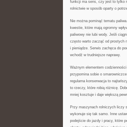
funkcji ma sens, czy jest to tylko
rolnictwie w sposób oparty o potrz
Nie można pominąć tematu paliwa. 
kwestie, które mają ogromny wpły
paliwowy nie lubi wody. Jeśli ciąg
często warto zacząć od prostych r
i pieniądze. Serwis zachęca do po
wchodź w trudniejsze naprawy.
Ważnym elementem codzienności j
przypomina sobie o smarowniczce d
regularna konserwacja to najtańszy
to rzeczy, które robią różnicę. Dob
mniej kosztuje i daje większą pew
Przy maszynach rolniczych liczy s
wykonuje się tak samo. Inne ustawi
podejście do jazdy i pracy, któr