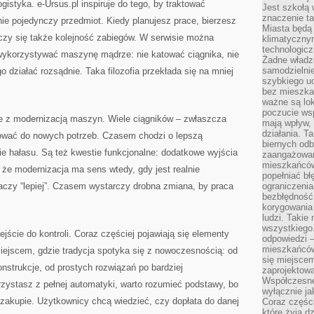
gistyka. e-Ursus.pl inspiruje do tego, by traktować
Jest szkołą 
znaczenie ta
ie pojedynczy przedmiot. Kiedy planujesz prace, bierzesz
Miasta będą
czy się także kolejność zabiegów. W serwisie można
klimatyczny
technologic
wykorzystywać maszynę mądrze: nie katować ciągnika, nie
Żadne władz
samodzielni
o działać rozsądnie. Taka filozofia przekłada się na mniej
szybkiego uc
bez mieszka
ważne są lok
poczucie wsp
e z modernizacją maszyn. Wiele ciągników – zwłaszcza
mają wpływ, 
działania. T
ować do nowych potrzeb. Czasem chodzi o lepszą
biernych odb
e hałasu. Są też kwestie funkcjonalne: dodatkowe wyjścia
zaangażowani
mieszkańców
, że modernizacja ma sens wtedy, gdy jest realnie
popełniać bł
aczy “lepiej”. Czasem wystarczy drobna zmiana, by praca
ograniczenia
bezbłędność,
korygowania
ludzi. Takie 
wszystkiego
ejście do kontroli. Coraz częściej pojawiają się elementy
odpowiedzi 
mieszkańców
miejscem, gdzie tradycja spotyka się z nowoczesnością: od
się miejscem
strukcje, od prostych rozwiązań po bardziej
zaprojektow
Współczesne
zystasz z pełnej automatyki, warto rozumieć podstawy, bo
wyłącznie jak
akupie. Użytkownicy chcą wiedzieć, czy dopłata do danej
Coraz części
które żyją d