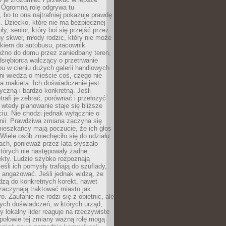
 Ogromną rolę odgrywa tu
 bo to ona najtrafniej pokazuje prawdę
i. Dziecko, które nie ma bezpiecznej
ły, senior, który boi się przejść przez
ny skwer, młody rodzic, który nie może
kiem do autobusu, pracownik
óźno do domu przez zaniedbany teren,
dsiębiorca walczący o przetrwanie
u w cieniu dużych galerii handlowych
i wiedzą o mieście coś, czego nie
 makieta. Ich doświadczenie jest
yczną i bardzo konkretną. Jeśli
rafi je zebrać, porównać i przełożyć
, wtedy planowanie staje się bliższe
iu. Nie chodzi jednak wyłącznie o
inii. Prawdziwa zmiana zaczyna się
ieszkańcy mają poczucie, że ich głos
Wiele osób zniechęciło się do udziału
ach, ponieważ przez lata słyszało
których nie następowały żadne
kty. Ludzie szybko rozpoznają
eśli ich pomysły trafiają do szuflady,
ę angażować. Jeśli jednak widzą, że
dzą do konkretnych korekt, nawet
 zaczynają traktować miasto jak
. Zaufanie nie rodzi się z obietnic, ale
ych doświadczeń, w których urząd,
zy lokalny lider reaguje na rzeczywiste
połowie tej zmiany ważną rolę mogą