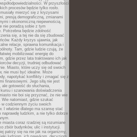
współodpowiedzialności. W przyszłości
kich procesów będzie tylko rosło.
 musiały mierzyć się z kryzysami
mi, presją demograficzną, zmianami
znymi i ekonomiczną niepewnością.
e nie poradzą sobie z tym
e. Potrzebna będzie zdolność
zenia się, a tej nie da się zbudować
ńców. Każdy kryzys ujawnia, jak
alne relacje, sprawna komunikacja i
ólnoty. Tam, gdzie ludzie czują, że
łatwiej mobilizować energię do
am, gdzie przez lata traktowano ich jak
iorców decyzji, trudniej odbudować
e. Miasto, które uczy się od swoich
, nie musi być idealne. Może
ędy, napotykać konflikty i zmagać się z
mi finansowymi. Jego siłą nie jest
 ale gotowość do słuchania,
 kursu i szanowania doświadczenia
miasto nie boi się przyznać, że nie wie
. Wie natomiast, gdzie szukać
– w codziennym życiu swoich
. I właśnie dlatego ma szansę stać
 naprawdę ludzkim, a nie tylko dobrze
anym.
 miasta coraz rzadziej są rozumiane
o zbiór budynków, ulic i instytucji.
ej patrzy się na nie jak na organizmy,
zięki ludziom, ich nawykom, decyzjom,