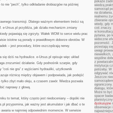
pokaże żadna
to nie “pech”, tylko odkładanie drobiazgów na później
wiedzą prakt
samorząd pot
na działania
realnemu życ
zbieranie op
rawnego transmisji. Dlatego ważnym elementem treści są
wtedy, gdy m
e-Ursus.pl przybliża, jak działa mechanizm zmiany
coś znaczy. 
w konsultacj
kiedy pojawiają się zgrzyty. Wałek WOM to serce wielu prac
pytania, po 
widoczne efe
wisie istotne są porady o prawidłowym doborze obrotów. W
pozorność. J
padek – jest procedury, które oszczędzają nerwy.
przestają si
uwagi prowa
niewielkich,
a się dziś na hydraulice. e-Ursus.pl opisuje więc układ
wspólne dobro
z powtarzaln
aga zrozumieć działanie. Gdy podnośnik szarpie, gdy
instytucja c
dy “coś nie gra” z wyjściami hydrauliki, użytkownik
potrzeby. W 
odgrywać ró
azuje różnicę między objawem i podpowiada, jak podejść
Jeszcze nie
samorządem 
 tylko zbyt mało oleju, a czasem zawór. Wiedza pozwala
ograniczony.
bić naprawy z głową.
dialogu, któr
Może to być 
spacer badaw
niku to temat, który często jest niedoceniany – dopóki nie
planistyczny
dyskusyjne
n
s.pl przypomina, jak ważny jest akumulator i jak dbać o te
obserwacje i
ę awaria w najmniej odpowiednim momencie. W serwisie
najważniejsz