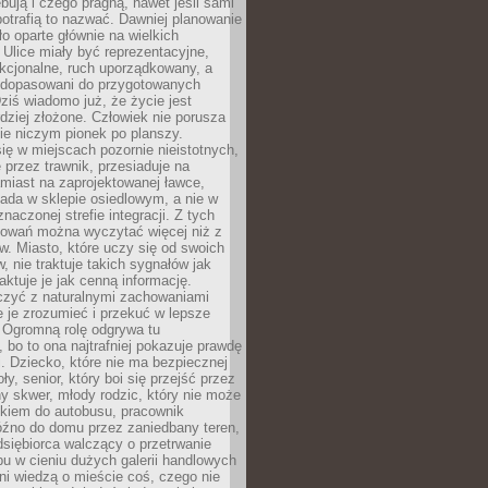
bują i czego pragną, nawet jeśli sami
otrafią to nazwać. Dawniej planowanie
o oparte głównie na wielkich
 Ulice miały być reprezentacyjne,
nkcjonalne, ruch uporządkowany, a
dopasowani do przygotowanych
ziś wiadomo już, że życie jest
dziej złożone. Człowiek nie porusza
ie niczym pionek po planszy.
ię w miejscach pozornie nieistotnych,
 przez trawnik, przesiaduje na
miast na zaprojektowanej ławce,
ada w sklepie osiedlowym, a nie w
znaczonej strefie integracji. Z tych
owań można wyczytać więcej niż z
ów. Miasto, które uczy się od swoich
 nie traktuje takich sygnałów jak
aktuje je jak cenną informację.
czyć z naturalnymi zachowaniami
je je zrozumieć i przekuć w lepsze
 Ogromną rolę odgrywa tu
 bo to ona najtrafniej pokazuje prawdę
i. Dziecko, które nie ma bezpiecznej
ły, senior, który boi się przejść przez
ny skwer, młody rodzic, który nie może
kiem do autobusu, pracownik
óźno do domu przez zaniedbany teren,
dsiębiorca walczący o przetrwanie
u w cieniu dużych galerii handlowych
i wiedzą o mieście coś, czego nie