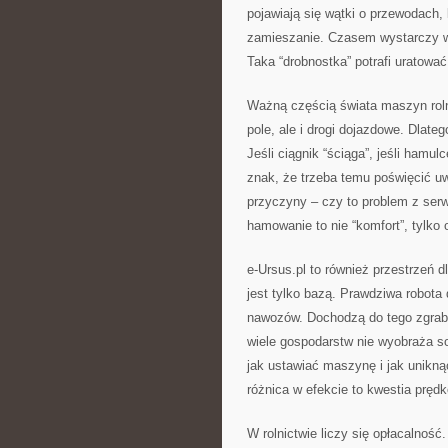
pojawiają się wątki o przewodach,
zamieszanie. Czasem wystarczy wym
Taka “drobnostka” potrafi uratować
Ważną częścią świata maszyn rolni
pole, ale i drogi dojazdowe. Dlat
Jeśli ciągnik “ściąga”, jeśli hamu
znak, że trzeba temu poświęcić u
przyczyny – czy to problem z ser
hamowanie to nie “komfort”, tylko 
e-Ursus.pl to również przestrzeń 
jest tylko bazą. Prawdziwa robota
nawozów. Dochodzą do tego zgrabiar
wiele gospodarstw nie wyobraża sob
jak ustawiać maszynę i jak unikn
różnica w efekcie to kwestia prędk
W rolnictwie liczy się opłacalność