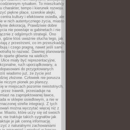
 codziennym rytuałom. To mieszkańcy
u charakter, tempo i kierunek rozwoju.
yć piękne place, szerokie alejki,
entra kultury i efektowne osiedla, ale
nie w nich autentycznego życia, miasto
edynie dekoracją. Prawdziwie dobre
ycia nie powstaje w gabinetach i nie
łącznie z odgórnych strategii. Ono
, gdzie ktoś uważnie słucha tego, jak
stają z przestrzeni, co im przeszkadza,
bują i czego pragną, nawet jeśli sami
otrafią to nazwać. Dawniej planowanie
o oparte głównie na wielkich
 Ulice miały być reprezentacyjne,
nkcjonalne, ruch uporządkowany, a
dopasowani do przygotowanych
ziś wiadomo już, że życie jest
dziej złożone. Człowiek nie porusza
ie niczym pionek po planszy.
ię w miejscach pozornie nieistotnych,
 przez trawnik, przesiaduje na
miast na zaprojektowanej ławce,
ada w sklepie osiedlowym, a nie w
znaczonej strefie integracji. Z tych
owań można wyczytać więcej niż z
ów. Miasto, które uczy się od swoich
 nie traktuje takich sygnałów jak
aktuje je jak cenną informację.
czyć z naturalnymi zachowaniami
je je zrozumieć i przekuć w lepsze