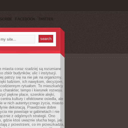
SCRIBE
FACEBOOK
TWITTER
 miasta coraz rzadziej są rozumiane
o zbiór budynków, ulic i instytucji.
ej patrzy się na nie jak na organizmy,
zięki ludziom, ich nawykom, decyzjom,
 codziennym rytuałom. To mieszkańcy
u charakter, tempo i kierunek rozwoju.
yć piękne place, szerokie alejki,
entra kultury i efektowne osiedla, ale
nie w nich autentycznego życia, miasto
edynie dekoracją. Prawdziwie dobre
ycia nie powstaje w gabinetach i nie
łącznie z odgórnych strategii. Ono
, gdzie ktoś uważnie słucha tego, jak
stają z przestrzeni, co im przeszkadza,