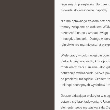
regularnych przeglądów. Bo często 
prowadzi do kosztownej naprawy.
Nie ma sprawnego traktora bez sp
tematy związane ze wałkiem WOM. 
przełożeń i na co zwracać uwagę, 
– napędza kosiarki. Dlatego w ser
rolnictwie nie ma miejsca na przy
Wiele pracy w polu i obejściu opier
hydrauliczny w sposób, który pom
rozdzielacz traci ciśnienie, albo g
potrzebuje wskazówek. Serwis pok
do problemu rozsądnie. Czasem to
uniknąć pochopnych wydatków i ro
Dobrze działająca elektryka w ciąg
pojawią się brak ładowania. e-Ursu
elementy, żeby nie zaskoczyła Ci