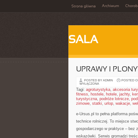
Archiwum
Chorob
Strona główna
SALA
UPRAWY I PLONY
POSTED BY ADMIN
POSTED ON
WYŁĄCZONA
Tagi:
agroturystyka
,
akcesoria tur
fitness
,
hostele
,
hotele
,
jachty
,
ke
turystyczna
,
podróże lotnicze
,
pod
zimowe
,
statki
,
urlop
,
wakacje
,
we
e-Ursus.pl to pełna platforma poś
technice rolniczej. To miejsce st
gospodarczego w praktyce – bez z
wskazówki. Serwis gromadzi treśc