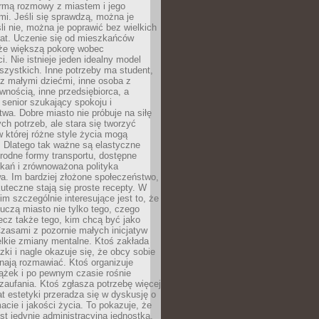
rmą rozmowy z miastem i jego
i. Jeśli się sprawdzą, można je
śli nie, można je poprawić bez wielkich
rat. Uczenie się od mieszkańców
że większą pokorę wobec
i. Nie istnieje jeden idealny model
szystkich. Inne potrzeby ma student,
 z małymi dziećmi, inne osoba z
wnością, inne przedsiębiorca, a
 senior szukający spokoju i
wa. Dobre miasto nie próbuje na siłę
ych potrzeb, ale stara się tworzyć
w której różne style życia mogą
. Dlatego tak ważne są elastyczne
orodne formy transportu, dostępne
kań i zrównoważona polityka
a. Im bardziej złożone społeczeństwo,
uteczne stają się proste recepty. W
m szczególnie interesujące jest to, że
czą miasto nie tylko tego, czego
lecz także tego, kim chcą być jako
zasami z pozornie małych inicjatyw
elkie zmiany mentalne. Ktoś zakłada
zki i nagle okazuje się, że obcy sobie
nają rozmawiać. Ktoś organizuje
ążek i po pewnym czasie rośnie
 zaufania. Ktoś zgłasza potrzebę więcej
mat estetyki przeradza się w dyskusję o
macie i jakości życia. To pokazuje, że
est jedynie administracyjną jednostką.