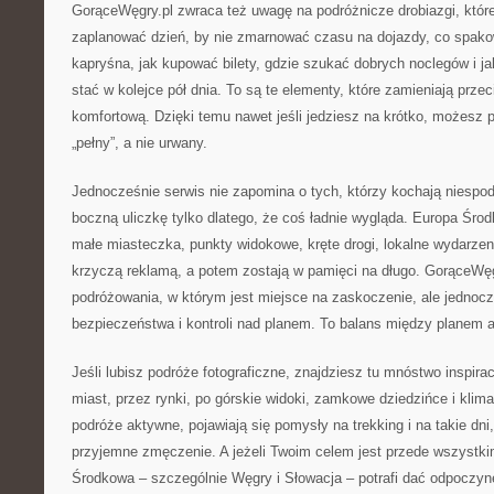
GorąceWęgry.pl zwraca też uwagę na podróżnicze drobiazgi, które 
zaplanować dzień, by nie zmarnować czasu na dojazdy, co spako
kapryśna, jak kupować bilety, gdzie szukać dobrych noclegów i ja
stać w kolejce pół dnia. To są te elementy, które zamieniają prze
komfortową. Dzięki temu nawet jeśli jedziesz na krótko, możesz 
„pełny”, a nie urwany.
Jednocześnie serwis nie zapomina o tych, którzy kochają niespodz
boczną uliczkę tylko dlatego, że coś ładnie wygląda. Europa Śr
małe miasteczka, punkty widokowe, kręte drogi, lokalne wydarzeni
krzyczą reklamą, a potem zostają w pamięci na długo. GorąceWęg
podróżowania, w którym jest miejsce na zaskoczenie, ale jednocz
bezpieczeństwa i kontroli nad planem. To balans między planem a
Jeśli lubisz podróże fotograficzne, znajdziesz tu mnóstwo inspirac
miast, przez rynki, po górskie widoki, zamkowe dziedzińce i klimat
podróże aktywne, pojawiają się pomysły na trekking i na takie dni
przyjemne zmęczenie. A jeżeli Twoim celem jest przede wszystki
Środkowa – szczególnie Węgry i Słowacja – potrafi dać odpoczyne