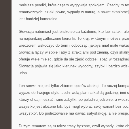
mniejsze perełki, które często wygrywają spokojem. Czechy to te
tematycznych: szlaki piwne, wypady w naturę, a nawet eksploracj
jest bardziej kameralna.
Słowacja natomiast jest blisko serca każdemu, kto lubi szlaki, al
na najbardziej zatłoczone kierunki. To kraj, w którym możesz prz
wieczorem wskoczyć do term i odpocząć, jakbyś miał małe wakac
Słowacja łączy w sobie Tatry z atrakcjami pod ziemią, czyli skaln
oferuje wiele miejsc, gdzie da się zjeść dobrze i spać w rozsądn
Słowacja pojawia się jako kierunek wygodny, szybki i bardzo wdzi
urlop.
Ten serwis nie jest tylko zbiorem opisów atrakcji. To raczej kom
wyjazd do Twojego stylu. Jedni wolą plan na każdą godzinę, inni 
którzy chcą mieszać: rano zabytki, po południu jedzenie, a wiecz
wszystko jest ułożone tak, byś mógł wybrać swój wariant bez po
„wszystko”. Bo podróżowanie ma dawać satysfakcję, a nie presję.
Dużym tematem są tu także trasy łączone, czyli wypady, które obe