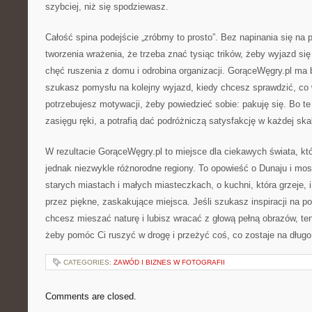
szybciej, niż się spodziewasz.
Całość spina podejście „zróbmy to prosto”. Bez napinania się na 
tworzenia wrażenia, że trzeba znać tysiąc trików, żeby wyjazd si
chęć ruszenia z domu i odrobina organizacji. GorąceWęgry.pl ma
szukasz pomysłu na kolejny wyjazd, kiedy chcesz sprawdzić, co 
potrzebujesz motywacji, żeby powiedzieć sobie: pakuję się. Bo te
zasięgu ręki, a potrafią dać podróżniczą satysfakcję w każdej skal
W rezultacie GorąceWęgry.pl to miejsce dla ciekawych świata, któ
jednak niezwykle różnorodne regiony. To opowieść o Dunaju i mos
starych miastach i małych miasteczkach, o kuchni, która grzeje, i
przez piękne, zaskakujące miejsca. Jeśli szukasz inspiracji na p
chcesz mieszać naturę i lubisz wracać z głową pełną obrazów, ten 
żeby pomóc Ci ruszyć w drogę i przeżyć coś, co zostaje na długo
CATEGORIES:
ZAWÓD I BIZNES W FOTOGRAFII
Comments are closed.