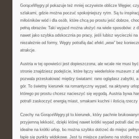
GorąceWęgry.pl pokazuje też mniej oczywiste oblicze Węgier, cz
szlakami, gdzie można poczuć spokojniejszy rytm. Są tu inspiracje
miłośników wód i dla osób, które chcą po prostu jeść dobrze, cho
pełną obrazów. Taki wyjazd można ułożyć na wiele sposobów: z dz
nawet jako szybka odskocznia po pracy, jeśli lubisz wycieczki n
niezależnie od formy, Węgry potrafią dać efekt „wow” bez koniecz
atrakcje.
Austria w tej opowieści jest dopieszczona, ale wcale nie musi być
stronie znajdziesz podejście, które łączy wiedeńskie muzeum z al
pozwala przeskakiwać między światami: rano oglądasz zabytki, a 
gór. To świetny kierunek na romantyczny wypad, na aktywny urlop
którego po prostu chcesz nacieszyć się wygodą. Austria bywa har
potrafi zaskoczyć energią miast, smakami kuchni i ilością rzeczy 
Czechy na GorąceWęgry.pl to kierunek, który pachnie brukowanym
przyjemną lekkość, dzięki której nawet krótki wypad potrafi dać 
idealne na krótki urlop, bo można szybko dotrzeć do miejsc pełny
łapie się punkty widokowe. Jest tu miejsce zarówno na stolicę mos