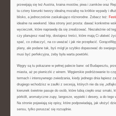
przewijają się też Austria, kraina mostów, piwa i zamków oraz Re
ta cztery kierunki tworzy idealną mozaikę na krótkie wypady i dłu
blisko, a jednocześnie zaskakująco różnorodne. Zobacz też:
Fest
idealne na weekend. Idea strony jest prosta: dawać konkretne ws
wycieczek, które naprawdę da się zrealizować. Niezależnie od te
czy planujesz road trip, dostajesz treści, które mają Ci ułatwić ży
spać, co zobaczyć, na co uważać i jak nie przepłacić. GorąceWęg
plany, ale podane tak, byś mógł je szybko dopasować do swojego
musi być perfekcyjna, żeby była warta powtórki.
Węgry są tu pokazane w pełnej palecie barw: od Budapesztu, prz
miasta, aż po piwniczki z winem. Węgierskie podróżowanie to cz
termach i intensywnego zwiedzania, kiedy jednego dnia łapiesz z
drugiego wchodzisz w zaułki z secesją, których nie da się „odfaj
kierunek świetnie pasuje do osób, które lubią ciepło oraz smaki, k
pörkölt, aromatyczne zupy, langosze, wypieki i desery, a do tego 
Na stronie pojawiają się opisy, które podpowiadają, jak ułożyć dzi
sensu, tylko poruszać się rozsądnie.