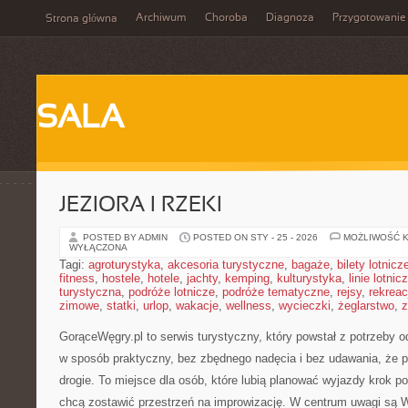
Archiwum
Choroba
Diagnoza
Przygotowanie
Strona główna
SALA
JEZIORA I RZEKI
POSTED BY ADMIN
POSTED ON STY - 25 - 2026
MOŻLIWOŚĆ 
WYŁĄCZONA
Tagi:
agroturystyka
,
akcesoria turystyczne
,
bagaże
,
bilety lotnicz
fitness
,
hostele
,
hotele
,
jachty
,
kemping
,
kulturystyka
,
linie lotnic
turystyczna
,
podróże lotnicze
,
podróże tematyczne
,
rejsy
,
rekreac
zimowe
,
statki
,
urlop
,
wakacje
,
wellness
,
wycieczki
,
żeglarstwo
,
z
GorąceWęgry.pl to serwis turystyczny, który powstał z potrzeby 
w sposób praktyczny, bez zbędnego nadęcia i bez udawania, że 
drogie. To miejsce dla osób, które lubią planować wyjazdy krok po
chcą zostawić przestrzeń na improwizację. W centrum uwagi są W