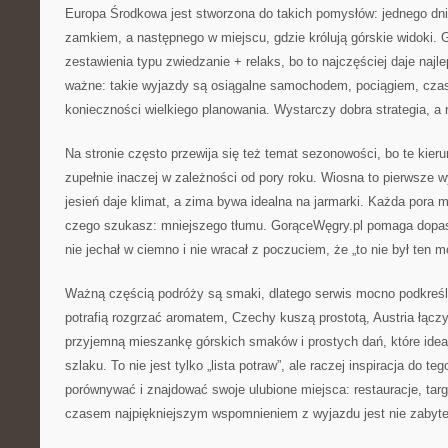
Europa Środkowa jest stworzona do takich pomysłów: jednego dni
zamkiem, a następnego w miejscu, gdzie królują górskie widoki. 
zestawienia typu zwiedzanie + relaks, bo to najczęściej daje najl
ważne: takie wyjazdy są osiągalne samochodem, pociągiem, cz
konieczności wielkiego planowania. Wystarczy dobra strategia, a
Na stronie często przewija się też temat sezonowości, bo te kieru
zupełnie inaczej w zależności od pory roku. Wiosna to pierwsze wy
jesień daje klimat, a zima bywa idealna na jarmarki. Każda pora m
czego szukasz: mniejszego tłumu. GorąceWęgry.pl pomaga dopas
nie jechał w ciemno i nie wracał z poczuciem, że „to nie był ten 
Ważną częścią podróży są smaki, dlatego serwis mocno podkreśl
potrafią rozgrzać aromatem, Czechy kuszą prostotą, Austria łączy
przyjemną mieszankę górskich smaków i prostych dań, które ideal
szlaku. To nie jest tylko „lista potraw”, ale raczej inspiracja do t
porównywać i znajdować swoje ulubione miejsca: restauracje, targi
czasem najpiękniejszym wspomnieniem z wyjazdu jest nie zabyte