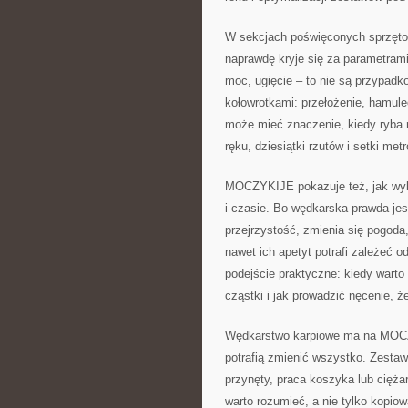
W sekcjach poświęconych sprzęt
naprawdę kryje się za parametrami
moc, ugięcie – to nie są przypadko
kołowrotkami: przełożenie, hamule
może mieć znaczenie, kiedy ryba 
ręku, dziesiątki rzutów i setki met
MOCZYKIJE pokazuje też, jak wybi
i czasie. Bo wędkarska prawda jest
przejrzystość, zmienia się pogoda
nawet ich apetyt potrafi zależeć o
podejście praktyczne: kiedy warto
cząstki i jak prowadzić nęcenie, że
Wędkarstwo karpiowe ma na MOCZY
potrafią zmienić wszystko. Zesta
przynęty, praca koszyka lub ciężar
warto rozumieć, a nie tylko kopiow