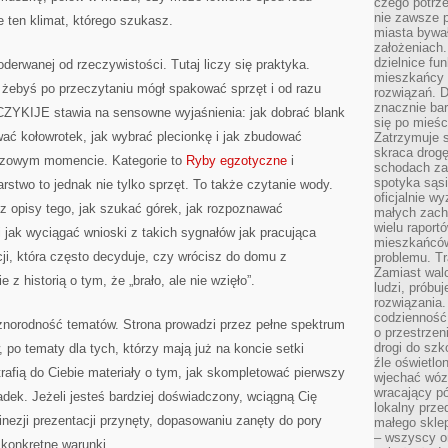
czego potrze
nie zawsze p
ten klimat, którego szukasz.
miasta bywał
założeniach.
dzielnice fu
oderwanej od rzeczywistości. Tutaj liczy się praktyka.
mieszkańcy 
 żebyś po przeczytaniu mógł spakować sprzęt i od razu
rozwiązań. D
znacznie bar
ZYKIJE stawia na sensowne wyjaśnienia: jak dobrać blank
się po mieśc
ać kołowrotek, jak wybrać plecionkę i jak zbudować
Zatrzymuje s
skraca drogę
uczowym momencie. Kategorie to
Ryby egzotyczne
i
schodach za
spotyka sąsi
rstwo to jednak nie tylko sprzęt. To także czytanie wody.
oficjalnie wy
 opisy tego, jak szukać górek, jak rozpoznawać
małych zach
wielu raport
i jak wyciągać wnioski z takich sygnałów jak pracująca
mieszkańców,
ji, która często decyduje, czy wrócisz do domu z
problemu. Tr
Zamiast wal
z historią o tym, że „brało, ale nie wzięło”.
ludzi, próbu
rozwiązania.
codzienność,
norodność tematów. Strona prowadzi przez pełne spektrum
o przestrzen
drogi do szko
 po tematy dla tych, którzy mają już na koncie setki
źle oświetlo
trafią do Ciebie materiały o tym, jak skompletować pierwszy
wjechać wóz
wracający p
dek. Jeżeli jesteś bardziej doświadczony, wciągną Cię
lokalny prze
finezji prezentacji przynęty, dopasowaniu zanęty do pory
małego sklep
– wszyscy on
 konkretne warunki.