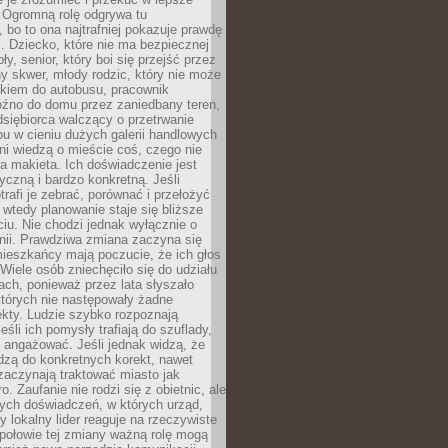
 Ogromną rolę odgrywa tu
 bo to ona najtrafniej pokazuje prawdę
i. Dziecko, które nie ma bezpiecznej
ły, senior, który boi się przejść przez
ny skwer, młody rodzic, który nie może
kiem do autobusu, pracownik
óźno do domu przez zaniedbany teren,
dsiębiorca walczący o przetrwanie
u w cieniu dużych galerii handlowych
i wiedzą o mieście coś, czego nie
 makieta. Ich doświadczenie jest
yczną i bardzo konkretną. Jeśli
rafi je zebrać, porównać i przełożyć
, wtedy planowanie staje się bliższe
iu. Nie chodzi jednak wyłącznie o
inii. Prawdziwa zmiana zaczyna się
ieszkańcy mają poczucie, że ich głos
Wiele osób zniechęciło się do udziału
ach, ponieważ przez lata słyszało
których nie następowały żadne
kty. Ludzie szybko rozpoznają
eśli ich pomysły trafiają do szuflady,
ę angażować. Jeśli jednak widzą, że
dzą do konkretnych korekt, nawet
 zaczynają traktować miasto jak
. Zaufanie nie rodzi się z obietnic, ale
ych doświadczeń, w których urząd,
zy lokalny lider reaguje na rzeczywiste
połowie tej zmiany ważną rolę mogą