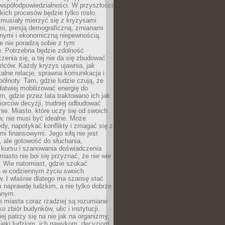
współodpowiedzialności. W przyszłości
kich procesów będzie tylko rosło.
 musiały mierzyć się z kryzysami
mi, presją demograficzną, zmianami
znymi i ekonomiczną niepewnością.
e nie poradzą sobie z tym
e. Potrzebna będzie zdolność
zenia się, a tej nie da się zbudować
ńców. Każdy kryzys ujawnia, jak
alne relacje, sprawna komunikacja i
ólnoty. Tam, gdzie ludzie czują, że
łatwiej mobilizować energię do
am, gdzie przez lata traktowano ich jak
iorców decyzji, trudniej odbudować
e. Miasto, które uczy się od swoich
, nie musi być idealne. Może
ędy, napotykać konflikty i zmagać się z
mi finansowymi. Jego siłą nie jest
 ale gotowość do słuchania,
 kursu i szanowania doświadczenia
miasto nie boi się przyznać, że nie wie
. Wie natomiast, gdzie szukać
– w codziennym życiu swoich
. I właśnie dlatego ma szansę stać
 naprawdę ludzkim, a nie tylko dobrze
anym.
 miasta coraz rzadziej są rozumiane
o zbiór budynków, ulic i instytucji.
ej patrzy się na nie jak na organizmy,
zięki ludziom, ich nawykom, decyzjom,