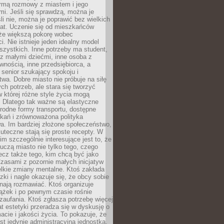
rmą rozmowy z miastem i jego
i. Jeśli się sprawdzą, można je
śli nie, można je poprawić bez wielkich
rat. Uczenie się od mieszkańców
że większą pokorę wobec
i. Nie istnieje jeden idealny model
szystkich. Inne potrzeby ma student,
 z małymi dziećmi, inne osoba z
wnością, inne przedsiębiorca, a
 senior szukający spokoju i
wa. Dobre miasto nie próbuje na siłę
ych potrzeb, ale stara się tworzyć
w której różne style życia mogą
. Dlatego tak ważne są elastyczne
orodne formy transportu, dostępne
kań i zrównoważona polityka
a. Im bardziej złożone społeczeństwo,
uteczne stają się proste recepty. W
m szczególnie interesujące jest to, że
czą miasto nie tylko tego, czego
lecz także tego, kim chcą być jako
zasami z pozornie małych inicjatyw
elkie zmiany mentalne. Ktoś zakłada
zki i nagle okazuje się, że obcy sobie
nają rozmawiać. Ktoś organizuje
ążek i po pewnym czasie rośnie
 zaufania. Ktoś zgłasza potrzebę więcej
mat estetyki przeradza się w dyskusję o
macie i jakości życia. To pokazuje, że
est jedynie administracyjną jednostką.