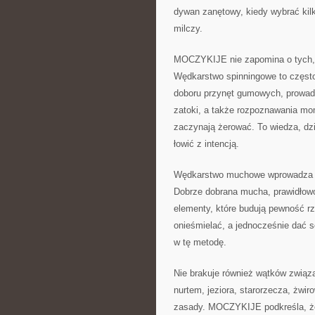
dywan zanętowy, kiedy wybrać kil
milczy.
MOCZYKIJE nie zapomina o tych, kt
Wędkarstwo spinningowe to często 
doboru przynęt gumowych, prowadz
zatoki, a także rozpoznawania m
zaczynają żerować. To wiedza, dzi
łowić z intencją.
Wędkarstwo muchowe wprowadza z ko
Dobrze dobrana mucha, prawidłowo 
elementy, które budują pewność r
onieśmielać, a jednocześnie dać so
w tę metodę.
Nie brakuje również wątków związ
nurtem, jeziora, starorzecza, żwi
zasady. MOCZYKIJE podkreśla, że 