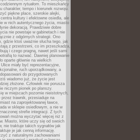
 codziennym rytuałom. To mieszkańcy
u charakter, tempo i kierunek rozwoju.
yć piękne place, szerokie alejki,
entra kultury i efektowne osiedla, ale
nie w nich autentycznego życia, miasto
edynie dekoracją. Prawdziwie dobre
ycia nie powstaje w gabinetach i nie
łącznie z odgórnych strategii. Ono
, gdzie ktoś uważnie słucha tego, jak
stają z przestrzeni, co im przeszkadza,
bują i czego pragną, nawet jeśli sami
otrafią to nazwać. Dawniej planowanie
o oparte głównie na wielkich
 Ulice miały być reprezentacyjne,
nkcjonalne, ruch uporządkowany, a
dopasowani do przygotowanych
ziś wiadomo już, że życie jest
dziej złożone. Człowiek nie porusza
ie niczym pionek po planszy.
ię w miejscach pozornie nieistotnych,
 przez trawnik, przesiaduje na
miast na zaprojektowanej ławce,
ada w sklepie osiedlowym, a nie w
znaczonej strefie integracji. Z tych
owań można wyczytać więcej niż z
ów. Miasto, które uczy się od swoich
 nie traktuje takich sygnałów jak
aktuje je jak cenną informację.
czyć z naturalnymi zachowaniami
je je zrozumieć i przekuć w lepsze