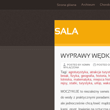
Archiwum
Chorob
Strona główna
SALA
WYPRAWY WĘDK
POSTED BY ADMIN
POSTED ON
WYŁĄCZONA
Tagi:
agroturystyka
,
atrakcje tury
break
,
fizyka
,
geografia
,
historia
,
h
lotniska
,
matematyka
,
miejsca his
rejsy
,
statki
,
turystyka
,
urlop
,
waka
MOCZYKIJE to niezależny serwis d
do wody z praktycznymi poradami. 
ale jednocześnie chcą łowić mądrze
karpi, grunt, łowienie na sztuczn