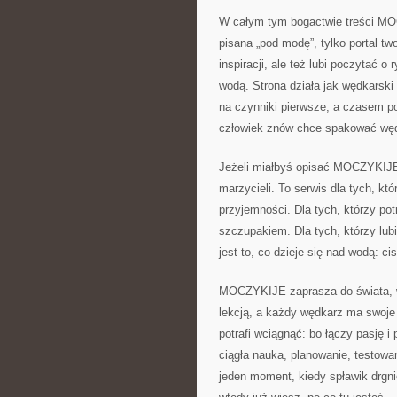
W całym tym bogactwie treści MOC
pisana „pod modę”, tylko portal t
inspiracji, ale też lubi poczytać 
wodą. Strona działa jak wędkarski
na czynniki pierwsze, a czasem po
człowiek znów chce spakować wędk
Jeżeli miałbyś opisać MOCZYKIJE j
marzycieli. To serwis dla tych, któ
przyjemności. Dla tych, którzy po
szczupakiem. Dla tych, którzy lubi
jest to, co dzieje się nad wodą: ci
MOCZYKIJE zaprasza do świata, w
lekcją, a każdy wędkarz ma swoje 
potrafi wciągnąć: bo łączy pasję i
ciągła nauka, planowanie, testowa
jeden moment, kiedy spławik drgni