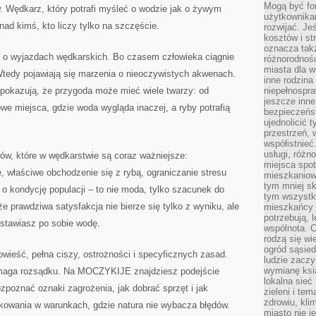
Mogą być fo
w. Wędkarz, który potrafi myśleć o wodzie jak o żywym
użytkownikam
ad kimś, kto liczy tylko na szczęście.
rozwijać. Je
kosztów i st
oznacza tak
y o wyjazdach wędkarskich. Bo czasem człowieka ciągnie
różnorodnośc
miasta dla w
 Wtedy pojawiają się marzenia o nieoczywistych akwenach.
inne rodzina
kazują, że przygoda może mieć wiele twarzy: od
niepełnospra
jeszcze inne
we miejsca, gdzie woda wygląda inaczej, a ryby potrafią
bezpieczeńst
ujednolicić t
przestrzeń, 
współistnieć
usługi, różn
tów, które w wędkarstwie są coraz ważniejsze:
miejsca spot
, właściwe obchodzenie się z rybą, ograniczanie stresu
mieszkaniow
tym mniej sk
 o kondycję populacji – to nie moda, tylko szacunek do
tym wszystki
prawdziwa satysfakcja nie bierze się tylko z wyniku, ale
mieszkańcy u
potrzebują, 
zostawiasz po sobie wodę.
wspólnota. C
rodzą się wi
ogród sąsied
ieść, pełna ciszy, ostrożności i specyficznych zasad.
ludzie zaczy
wymianę ksi
wymaga rozsądku. Na MOCZYKIJE znajdziesz podejście
lokalna sieć
ozpoznać oznaki zagrożenia, jak dobrać sprzęt i jak
zieleni i te
zdrowiu, kli
kowania w warunkach, gdzie natura nie wybacza błędów.
miasto nie j