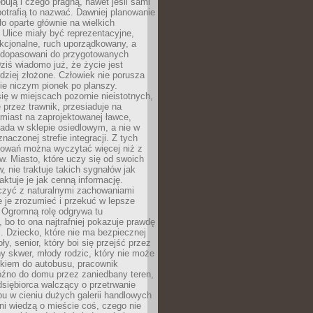
bują i czego pragną, nawet jeśli sami
otrafią to nazwać. Dawniej planowanie
o oparte głównie na wielkich
 Ulice miały być reprezentacyjne,
nkcjonalne, ruch uporządkowany, a
dopasowani do przygotowanych
ziś wiadomo już, że życie jest
dziej złożone. Człowiek nie porusza
ie niczym pionek po planszy.
ię w miejscach pozornie nieistotnych,
 przez trawnik, przesiaduje na
miast na zaprojektowanej ławce,
ada w sklepie osiedlowym, a nie w
znaczonej strefie integracji. Z tych
owań można wyczytać więcej niż z
ów. Miasto, które uczy się od swoich
 nie traktuje takich sygnałów jak
aktuje je jak cenną informację.
czyć z naturalnymi zachowaniami
je je zrozumieć i przekuć w lepsze
 Ogromną rolę odgrywa tu
 bo to ona najtrafniej pokazuje prawdę
i. Dziecko, które nie ma bezpiecznej
ły, senior, który boi się przejść przez
ny skwer, młody rodzic, który nie może
kiem do autobusu, pracownik
óźno do domu przez zaniedbany teren,
dsiębiorca walczący o przetrwanie
u w cieniu dużych galerii handlowych
i wiedzą o mieście coś, czego nie