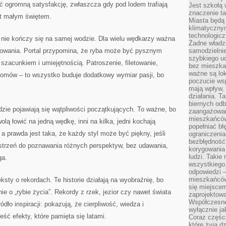
ć ogromną satysfakcję, zwłaszcza gdy pod lodem trafiają
Jest szkołą 
znaczenie ta
est małym świętem.
Miasta będą
klimatyczny
technologic
nie kończy się na samej wodzie. Dla wielu wędkarzy ważna
Żadne władz
otowania. Portal przypomina, że ryba może być pysznym
samodzielni
szybkiego uc
z szacunkiem i umiejętnością. Patroszenie, filetowanie,
bez mieszka
ważne są lok
 domów – to wszystko buduje dodatkowy wymiar pasji, bo
poczucie wsp
mają wpływ, 
działania. T
biernych odb
ie pojawiają się wątpliwości początkujących. To ważne, bo
zaangażowani
mieszkańców
lą łowić na jedną wędkę, inni na kilka, jedni kochają
popełniać bł
– a prawda jest taka, że każdy styl może być piękny, jeśli
ograniczenia
bezbłędność,
zestrzeń do poznawania różnych perspektyw, bez udawania,
korygowania
ludzi. Takie 
ga.
wszystkiego
odpowiedzi 
mieszkańców
sty o rekordach. Te historie działają na wyobraźnię, bo
się miejscem
 o „rybie życia”. Rekordy z rzek, jezior czy nawet świata
zaprojektow
Współczesne
ródło inspiracji: pokazują, że cierpliwość, wiedza i
wyłącznie jak
ść efekty, które pamięta się latami.
Coraz części
które żyją d