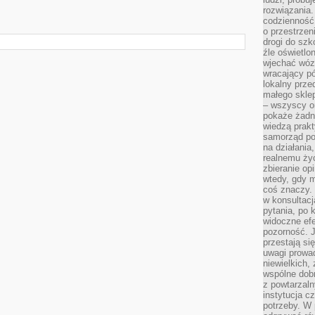
rozwiązania.
codzienność,
o przestrzen
drogi do szko
źle oświetlo
wjechać wóz
wracający p
lokalny prze
małego sklep
– wszyscy on
pokaże żadna
wiedzą prakt
samorząd pot
na działania
realnemu życ
zbieranie op
wtedy, gdy m
coś znaczy. 
w konsultacj
pytania, po 
widoczne efe
pozorność. J
przestają si
uwagi prowa
niewielkich,
wspólne dobro
z powtarzaln
instytucja c
potrzeby. W 