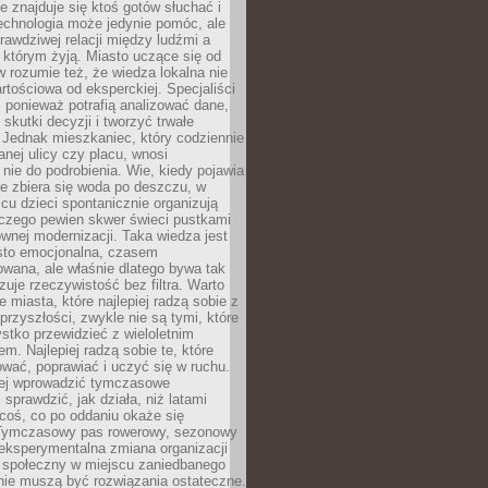
ie znajduje się ktoś gotów słuchać i
echnologia może jedynie pomóc, ale
prawdziwej relacji między ludźmi a
którym żyją. Miasto uczące się od
rozumie też, że wiedza lokalna nie
artościowa od eksperckiej. Specjaliści
, ponieważ potrafią analizować dane,
skutki decyzji i tworzyć trwałe
 Jednak mieszkaniec, który codziennie
anej ulicy czy placu, wnosi
nie do podrobienia. Wie, kiedy pojawia
zie zbiera się woda po deszczu, w
cu dzieci spontanicznie organizują
aczego pewien skwer świeci pustkami
nej modernizacji. Taka wiedza jest
sto emocjonalna, czasem
wana, ale właśnie dlatego bywa tak
uje rzeczywistość bez filtra. Warto
 miasta, które najlepiej radzą sobie z
rzyszłości, zwykle nie są tymi, które
stko przewidzieć z wieloletnim
m. Najlepiej radzą sobie te, które
tować, poprawiać i uczyć się w ruchu.
ej wprowadzić tymczasowe
 sprawdzić, jak działa, niż latami
coś, co po oddaniu okaże się
. Tymczasowy pas rowerowy, sezonowy
eksperymentalna zmiana organizacji
d społeczny w miejscu zaniedbanego
nie muszą być rozwiązania ostateczne.