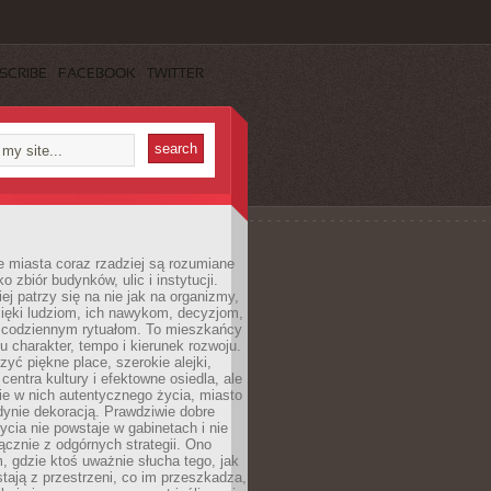
SCRIBE
FACEBOOK
TWITTER
 miasta coraz rzadziej są rozumiane
o zbiór budynków, ulic i instytucji.
ej patrzy się na nie jak na organizmy,
zięki ludziom, ich nawykom, decyzjom,
 codziennym rytuałom. To mieszkańcy
u charakter, tempo i kierunek rozwoju.
yć piękne place, szerokie alejki,
entra kultury i efektowne osiedla, ale
nie w nich autentycznego życia, miasto
edynie dekoracją. Prawdziwie dobre
ycia nie powstaje w gabinetach i nie
łącznie z odgórnych strategii. Ono
, gdzie ktoś uważnie słucha tego, jak
stają z przestrzeni, co im przeszkadza,