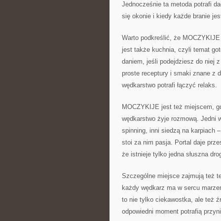
Jednocześnie ta metoda potrafi da
się okonie i kiedy każde branie j
Warto podkreślić, że MOCZYKIJE 
jest także kuchnia, czyli temat g
daniem, jeśli podejdziesz do niej 
proste receptury i smaki znane z
wędkarstwo potrafi łączyć relaks.
MOCZYKIJE jest też miejscem, gdz
wędkarstwo żyje rozmową. Jedni wo
spinning, inni siedzą na karpiach 
stoi za nim pasja. Portal daje pr
że istnieje tylko jedna słuszna dro
Szczególne miejsce zajmują też tek
każdy wędkarz ma w sercu marzenie
to nie tylko ciekawostka, ale też ź
odpowiedni moment potrafią przynie