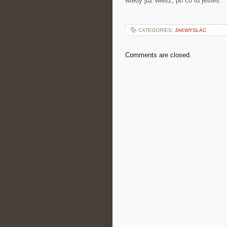
wtedy już wiesz, po co tu jesteś.
CATEGORIES:
JAKWYSLAC
Comments are closed.