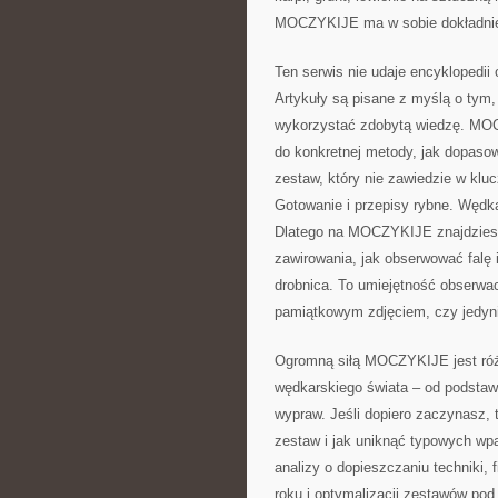
MOCZYKIJE ma w sobie dokładnie 
Ten serwis nie udaje encyklopedii 
Artykuły są pisane z myślą o tym,
wykorzystać zdobytą wiedzę. MOC
do konkretnej metody, jak dopasow
zestaw, który nie zawiedzie w kl
Gotowanie i przepisy rybne. Wędka
Dlatego na MOCZYKIJE znajdziesz
zawirowania, jak obserwować falę 
drobnica. To umiejętność obserwac
pamiątkowym zdjęciem, czy jedynie 
Ogromną siłą MOCZYKIJE jest róż
wędkarskiego świata – od podstaw,
wypraw. Jeśli dopiero zaczynasz, 
zestaw i jak uniknąć typowych wpa
analizy o dopieszczaniu techniki, 
roku i optymalizacji zestawów pod