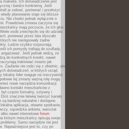
 makieta. Ich doświadczenie jest
yczną i bardzo konkretną. Jeśli
rafi je zebrać, porównać i przełożyć
, wtedy planowanie staje się bliższe
iu. Nie chodzi jednak wyłącznie o
inii. Prawdziwa zmiana zaczyna się
ieszkańcy mają poczucie, że ich głos
Wiele osób zniechęciło się do udziału
ach, ponieważ przez lata słyszało
których nie następowały żadne
kty. Ludzie szybko rozpoznają
eśli ich pomysły trafiają do szuflady,
ę angażować. Jeśli jednak widzą, że
dzą do konkretnych korekt, nawet
 zaczynają traktować miasto jak
. Zaufanie nie rodzi się z obietnic, ale
ych doświadczeń, w których urząd,
zy lokalny lider reaguje na rzeczywiste
połowie tej zmiany ważną rolę mogą
wnież nowe narzędzia komunikacji.
dawno kontakt mieszkańców z
był często formalny, sztywny i
 Dziś znacznie łatwiej tworzyć kanały
e są bardziej naturalne i dostępne.
lokalna aplikacja, otwarte spotkanie,
czy, sąsiedzka ankieta, warsztat
 albo nawet internetowe
forum
a którym mieszkańcy opisują swoje
 problemy. Samo narzędzie nie jest
e. Najważniejsze jest to, czy po