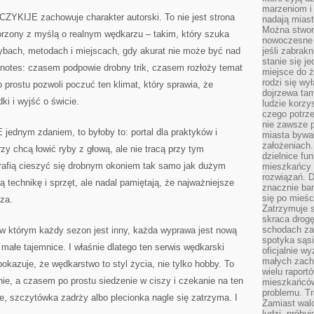
marzeniom i
ZYKIJE zachowuje charakter autorski. To nie jest strona
nadają miast
Można stworz
worzony z myślą o realnym wędkarzu – takim, który szuka
nowoczesne c
o rybach, metodach i miejscach, gdy akurat nie może być nad
jeśli zabrak
stanie się j
 notes: czasem podpowie drobny trik, czasem rozłoży temat
miejsce do ż
rodzi się wy
 prostu pozwoli poczuć ten klimat, który sprawia, że
dojrzewa tam
i i wyjść o świcie.
ludzie korzy
czego potrze
nie zawsze p
ednym zdaniem, to byłoby to: portal dla praktyków i
miasta bywał
założeniach.
rzy chcą łowić ryby z głową, ale nie tracą przy tym
dzielnice fu
trafią cieszyć się drobnym okoniem tak samo jak dużym
mieszkańcy 
rozwiązań. D
ą technikę i sprzęt, ale nadal pamiętają, że najważniejsze
znacznie bar
się po mieśc
sza.
Zatrzymuje s
skraca drogę
schodach za
 którym każdy sezon jest inny, każda wyprawa jest nową
spotyka sąsi
małe tajemnice. I właśnie dlatego ten serwis wędkarski
oficjalnie wy
małych zach
 pokazuje, że wędkarstwo to styl życia, nie tylko hobby. To
wielu raport
nie, a czasem po prostu siedzenie w ciszy i czekanie na ten
mieszkańców,
problemu. Tr
e, szczytówka zadrży albo plecionka nagle się zatrzyma. I
Zamiast wal
ludzi, próbu