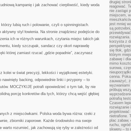
drugiej stron
kudniową kampanię i jak zachować cierpliwość, kiedy woda
reagować. T
nie zastąpi 
miejscem, w 
mieszkańców 
jest mniej w
órzy lubią ruch i polowanie, czyli o spinningistach.
są potrzebni
aktywny styl łowienia. Na stronie znajdziesz podejście do
przewidywać 
rozwiązania.
enia ich w różnych warunkach, czytania miejsc takich jak
korzysta z d
omentu, kiedy szczupak, sandacz czy okoń naprawdę
perspektywę 
się tłok, gd
ęki której zamiast rzucać „gdzie popadnie”, zaczynasz
którym miejs
zabawę i dl
mimo kosztow
surowa, czę
nieuporządko
lei w świat precyzji, lekkości i wyjątkowej estetyki.
cenna. Pokaz
nawinięty backing, odpowiednie linki i przypony – to
zauważyć, że
wyzwaniami p
zutów. MOCZYKIJE potrafi opowiedzieć o tym tak, by nie
próbują wszy
lidną porcję konkretów dla tych, którzy chcą wejść głębiej
wyprzedzenie
potrafią tes
Czasem lepi
rozwiązanie i
projektować 
anych z miejscówkami. Polska woda bywa różna: rzeki z
nietrafione
plac zabaw, 
rownie, zbiorniki zaporowe. Każde środowisko ma swoje
ruchu, ogró
warto rozumieć, jak zachowują się ryby w zależności od
skweru – to 