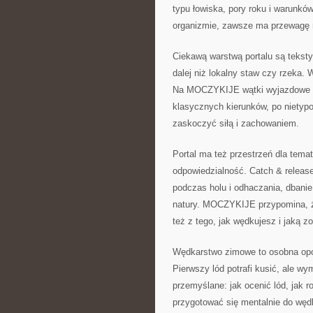
typu łowiska, pory roku i warunkó
organizmie, zawsze ma przewagę n
Ciekawą warstwą portalu są tekst
dalej niż lokalny staw czy rzeka.
Na MOCZYKIJE wątki wyjazdowe po
klasycznych kierunków, po nietypo
zaskoczyć siłą i zachowaniem.
Portal ma też przestrzeń dla tema
odpowiedzialność. Catch & release
podczas holu i odhaczania, dbanie
natury. MOCZYKIJE przypomina, że 
też z tego, jak wędkujesz i jaką 
Wędkarstwo zimowe to osobna opow
Pierwszy lód potrafi kusić, ale 
przemyślane: jak ocenić lód, jak r
przygotować się mentalnie do węd