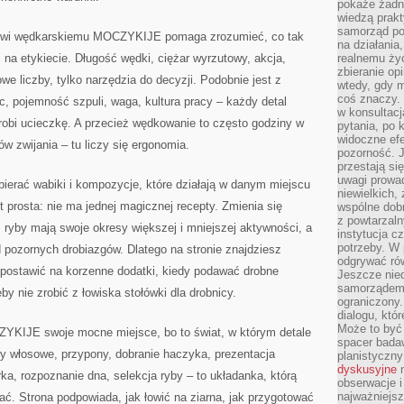
pokaże żadna
wiedzą prakt
samorząd pot
owi wędkarskiemu MOCZYKIJE pomaga zrozumieć, co tak
na działania
 na etykiecie. Długość wędki, ciężar wyrzutowy, akcja,
realnemu życ
zbieranie op
we liczby, tylko narzędzia do decyzji. Podobnie jest z
wtedy, gdy m
coś znaczy. 
c, pojemność szpuli, waga, kultura pracy – każdy detal
w konsultacj
robi ucieczkę. A przecież wędkowanie to często godziny w
pytania, po 
widoczne efe
rów zwijania – tu liczy się ergonomia.
pozorność. J
przestają si
uwagi prowa
erać wabiki i kompozycje, które działają w danym miejscu
niewielkich,
 prosta: nie ma jednej magicznej recepty. Zmienia się
wspólne dobro
z powtarzaln
, ryby mają swoje okresy większej i mniejszej aktywności, a
instytucja c
potrzeby. W 
d pozornych drobiazgów. Dlatego na stronie znajdziesz
odgrywać ró
 postawić na korzenne dodatki, kiedy podawać drobne
Jeszcze nie
samorządem 
by nie zrobić z łowiska stołówki dla drobnicy.
ograniczony.
dialogu, któr
Może to być 
KIJE swoje mocne miejsce, bo to świat, w którym detale
spacer badaw
wy włosowe, przypony, dobranie haczyka, prezentacja
planistyczny
dyskusyjne
n
ka, rozpoznanie dna, selekcja ryby – to układanka, którą
obserwacje i
najważniejsz
ać. Strona podpowiada, jak łowić na ziarna, jak przygotować