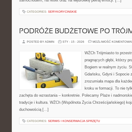
samochodem, na reset oraz na wędrówkę pełną emocji. […]
CATEGORIES:
SERYKORYCINSKIE
PODRÓŻE BUDŻETOWE PO TRÓJM
POSTED BY ADMIN
STY - 15 - 2026
MOŻLIWOŚĆ KOMENTOWA
WŻCh Trójmiasto to przestr
pragnących głębi, którzy pr
Bogiem w realnym życiu. St
Gdańsku, Gdyni i Sopocie 
zrozumiała mapa dla każdeg
kroku w formacji. To nie tyl
zachęta do wzrastania – konkretnie. Polecamy Plaże i nadmorskie
tradycje i kultura. WŻCh (Wspólnota Życia Chrześcijańskiego) koj
duchowością […]
CATEGORIES:
SERWIS I KONSERWACJA SPRZĘTU