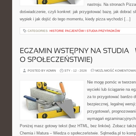
nastroju. Na stronach Pizza
doświadczenie, czyli konkret: jak przygotować bazę, jak dobrać sk
wypiek i jak dojść do tego momentu, kiedy pizza wychodzi […]
CATEGORIES:
HISTORIE PACJENTÓW I STUDIA PRZYPADKÓW
EGZAMIN WSTĘPNY NA STUDIA –
O SPOŁECZEŃSTWIE)
POSTED BY ADMIN
STY - 12 - 2026
MOŻLIWOŚĆ KOMENTOWA
Nie mogę pomóc w tworzeniu 
wycieki lub ściąganie na 
za to przygotować bardzo d
bezpiecznej, legalnej wersji
przygotowań, prognozowani
wymagań egzaminacyjnych 
Poniżej masz gotowy tekst (bez HTML, bez linków). Zobacz takż
Chemia i Matura – Wiedza o społeczeństwie. Sqlmedia.pl to kom