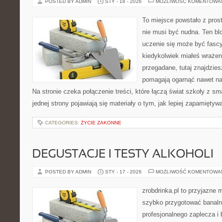
POSTED BY ADMIN
STY - 18 - 2026
MOŻLIWOŚĆ KOMENTOWA
To miejsce powstało z pros
nie musi być nudna. Ten bl
uczenie się może być fascy
kiedykolwiek miałeś wrażen
przegadane, tutaj znajdzies
pomagają ogarnąć nawet naj
Na stronie czeka połączenie treści, które łączą świat szkoły z s
jednej strony pojawiają się materiały o tym, jak lepiej zapamięty
CATEGORIES:
ŻYCIE ZAKONNE
DEGUSTACJE I TESTY ALKOHOLI
POSTED BY ADMIN
STY - 17 - 2026
MOŻLIWOŚĆ KOMENTOWA
zrobdrinka.pl to przyjazne 
szybko przygotować banalni
profesjonalnego zaplecza 