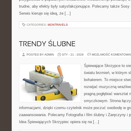
trudne, aby efekty były satysfakcjonujące. Polecamy także Sosy i
Serwis kieruje się ideą, że […]
CATEGORIES:
MONTRAVELS
TRENDY ŚLUBNE
POSTED BY ADMIN
STY - 21 - 2026
MOŻLIWOŚĆ KOMENTOWA
Śpiewające Skrzypce to si
światu brzmień, w którym s
bohaterem. To miejsce stwo
rozwijać muzyczną wrażliwo
pragną pogłębiać warsztat 
smyczkowym. Strona łączy i
informacjami, dzięki czemu czytelnik może poczuć swobodę w gr
zaawansowania. Polecamy Fotografia i film ślubny i Zaręczyny i 
Idea Śpiewających Skrzypiec opiera się na […]