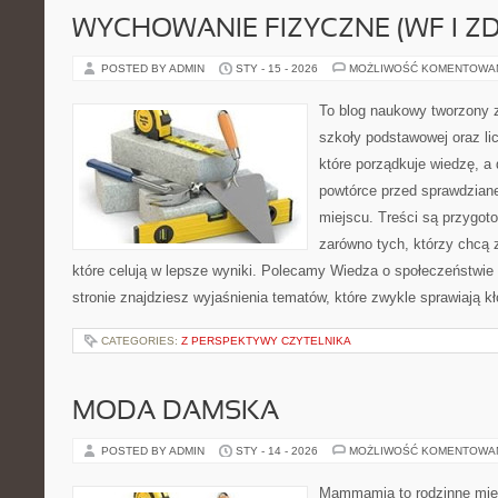
WYCHOWANIE FIZYCZNE (WF I Z
POSTED BY ADMIN
STY - 15 - 2026
MOŻLIWOŚĆ KOMENTOWA
To blog naukowy tworzony 
szkoły podstawowej oraz li
które porządkuje wiedzę, a
powtórce przed sprawdzian
miejscu. Treści są przygot
zarówno tych, którzy chcą 
które celują w lepsze wyniki. Polecamy Wiedza o społeczeństwie
stronie znajdziesz wyjaśnienia tematów, które zwykle sprawiają kło
CATEGORIES:
Z PERSPEKTYWY CZYTELNIKA
MODA DAMSKA
POSTED BY ADMIN
STY - 14 - 2026
MOŻLIWOŚĆ KOMENTOWA
Mammamia to rodzinne miej