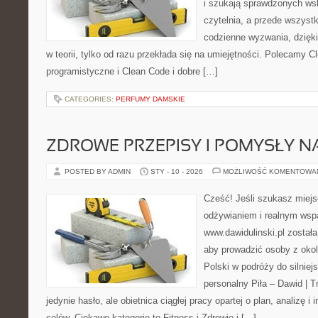
i szukają sprawdzonych ws
czytelnia, a przede wszyst
codzienne wyzwania, dzięki
w teorii, tylko od razu przekłada się na umiejętności. Polecamy C
programistyczne i Clean Code i dobre […]
CATEGORIES:
PERFUMY DAMSKIE
ZDROWE PRZEPISY I POMYSŁY NA
POSTED BY ADMIN
STY - 10 - 2026
MOŻLIWOŚĆ KOMENTOWA
Cześć! Jeśli szukasz miejsc
odżywianiem i realnym wspa
www.dawidulinski.pl została
aby prowadzić osoby z okoli
Polski w podróży do silniejs
personalny Piła – Dawid | Tre
jedynie hasło, ale obietnica ciągłej pracy opartej o plan, analizę i
celów. Ciekawe kategorie to Fitness i Zdrowie i […]