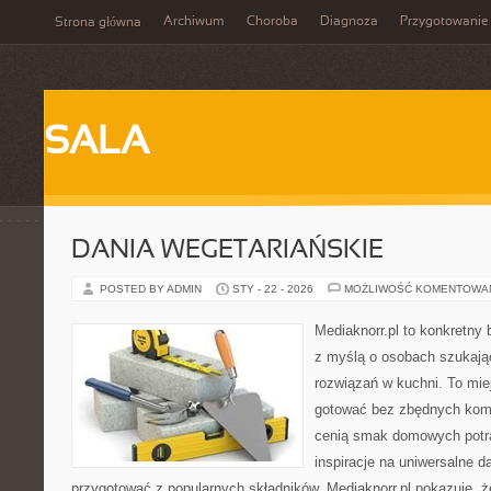
Archiwum
Choroba
Diagnoza
Przygotowanie
Strona główna
SALA
DANIA WEGETARIAŃSKIE
POSTED BY ADMIN
STY - 22 - 2026
MOŻLIWOŚĆ KOMENTOWA
Mediaknorr.pl to konkretny b
z myślą o osobach szukaj
rozwiązań w kuchni. To miej
gotować bez zbędnych kompl
cenią smak domowych potra
inspiracje na uniwersalne d
przygotować z popularnych składników. Mediaknorr.pl pokazuje, ż