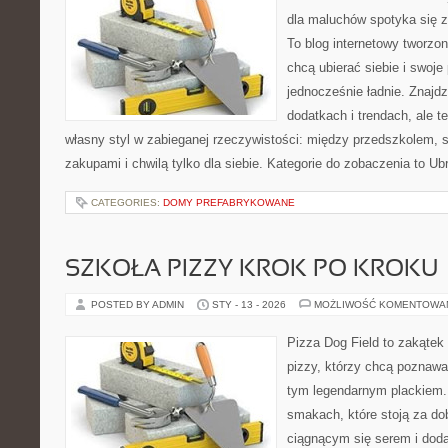
dla maluchów spotyka się 
To blog internetowy tworzon
chcą ubierać siebie i swoje
jednocześnie ładnie. Znajdz
dodatkach i trendach, ale t
własny styl w zabieganej rzeczywistości: między przedszkolem, 
zakupami i chwilą tylko dla siebie. Kategorie do zobaczenia to Ub
CATEGORIES:
DOMY PREFABRYKOWANE
SZKOŁA PIZZY KROK PO KROKU
POSTED BY ADMIN
STY - 13 - 2026
MOŻLIWOŚĆ KOMENTOWA
Pizza Dog Field to zakątek
pizzy, którzy chcą poznawa
tym legendarnym plackiem. 
smakach, które stoją za d
ciągnącym się serem i do