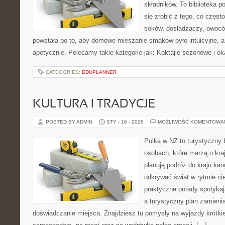
składników. To biblioteka p
się zrobić z tego, co częst
soków, dosładzaczy, owoców
powstała po to, aby domowe mieszanie smaków było intuicyjne, a
apetycznie. Polecamy takie kategorie jak: Koktajle sezonowe i o
CATEGORIES:
EDUPLANNER
KULTURA I TRADYCJE
POSTED BY ADMIN
STY - 16 - 2026
MOŻLIWOŚĆ KOMENTOWA
Polka w NZ to turystyczny 
osobach, które marzą o kraj
planują podróż do kraju ka
odkrywać świat w rytmie ci
praktyczne porady spotykaj
a turystyczny plan zamieni
doświadczanie miejsca. Znajdziesz tu pomysły na wyjazdy krótkie 