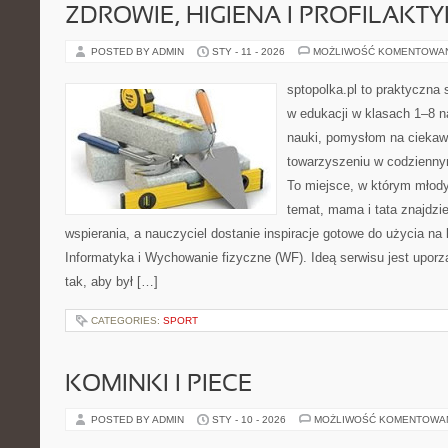
ZDROWIE, HIGIENA I PROFILAKT
POSTED BY ADMIN
STY - 11 - 2026
MOŻLIWOŚĆ KOMENTOWA
sptopolka.pl to praktyczna
w edukacji w klasach 1–8 n
nauki, pomysłom na ciekaw
towarzyszeniu w codziennym
To miejsce, w którym młody
temat, mama i tata znajdz
wspierania, a nauczyciel dostanie inspiracje gotowe do użycia na 
Informatyka i Wychowanie fizyczne (WF). Ideą serwisu jest upor
tak, aby był […]
CATEGORIES:
SPORT
KOMINKI I PIECE
POSTED BY ADMIN
STY - 10 - 2026
MOŻLIWOŚĆ KOMENTOWA