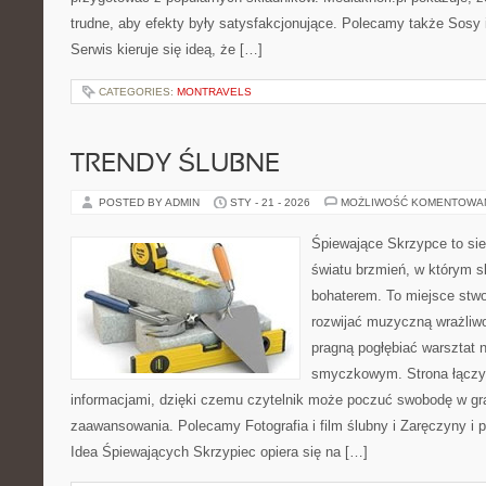
trudne, aby efekty były satysfakcjonujące. Polecamy także Sosy i
Serwis kieruje się ideą, że […]
CATEGORIES:
MONTRAVELS
TRENDY ŚLUBNE
POSTED BY ADMIN
STY - 21 - 2026
MOŻLIWOŚĆ KOMENTOWA
Śpiewające Skrzypce to si
światu brzmień, w którym s
bohaterem. To miejsce stwo
rozwijać muzyczną wrażliwo
pragną pogłębiać warsztat 
smyczkowym. Strona łączy i
informacjami, dzięki czemu czytelnik może poczuć swobodę w gr
zaawansowania. Polecamy Fotografia i film ślubny i Zaręczyny i 
Idea Śpiewających Skrzypiec opiera się na […]