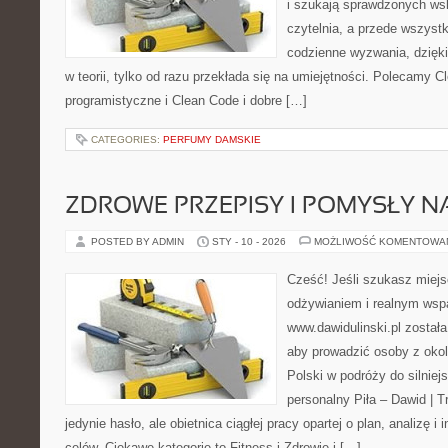
i szukają sprawdzonych ws
czytelnia, a przede wszyst
codzienne wyzwania, dzięki
w teorii, tylko od razu przekłada się na umiejętności. Polecamy C
programistyczne i Clean Code i dobre […]
CATEGORIES:
PERFUMY DAMSKIE
ZDROWE PRZEPISY I POMYSŁY NA
POSTED BY ADMIN
STY - 10 - 2026
MOŻLIWOŚĆ KOMENTOWA
Cześć! Jeśli szukasz miejsc
odżywianiem i realnym wspa
www.dawidulinski.pl została
aby prowadzić osoby z okoli
Polski w podróży do silniejs
personalny Piła – Dawid | Tre
jedynie hasło, ale obietnica ciągłej pracy opartej o plan, analizę i
celów. Ciekawe kategorie to Fitness i Zdrowie i […]