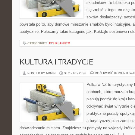
składników. To biblioteka p
się zrobić z tego, co częst
soków, dosładzaczy, owoców
powstała po to, aby domowe mieszanie smaków było intuicyjne, a
apetycznie. Polecamy takie kategorie jak: Koktajle sezonowe i o
CATEGORIES:
EDUPLANNER
KULTURA I TRADYCJE
POSTED BY ADMIN
STY - 16 - 2026
MOŻLIWOŚĆ KOMENTOWA
Polka w NZ to turystyczny 
osobach, które marzą o kraj
planują podróż do kraju ka
odkrywać świat w rytmie ci
praktyczne porady spotykaj
a turystyczny plan zamieni
doświadczanie miejsca. Znajdziesz tu pomysły na wyjazdy krótkie 