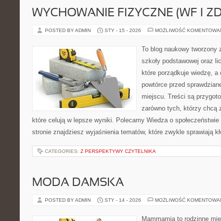
WYCHOWANIE FIZYCZNE (WF I Z
POSTED BY ADMIN
STY - 15 - 2026
MOŻLIWOŚĆ KOMENTOWA
To blog naukowy tworzony 
szkoły podstawowej oraz li
które porządkuje wiedzę, a
powtórce przed sprawdzian
miejscu. Treści są przygot
zarówno tych, którzy chcą 
które celują w lepsze wyniki. Polecamy Wiedza o społeczeństwie
stronie znajdziesz wyjaśnienia tematów, które zwykle sprawiają kło
CATEGORIES:
Z PERSPEKTYWY CZYTELNIKA
MODA DAMSKA
POSTED BY ADMIN
STY - 14 - 2026
MOŻLIWOŚĆ KOMENTOWA
Mammamia to rodzinne miej