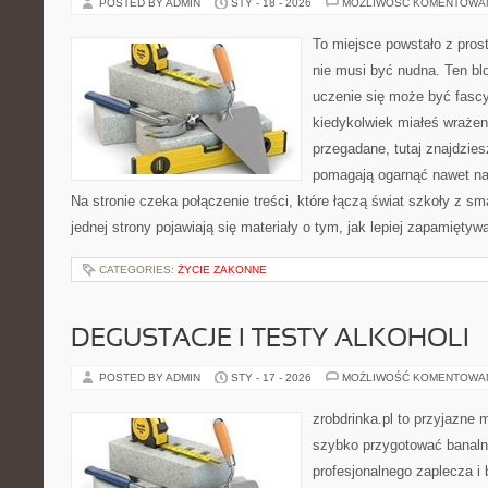
POSTED BY ADMIN
STY - 18 - 2026
MOŻLIWOŚĆ KOMENTOWA
To miejsce powstało z pros
nie musi być nudna. Ten bl
uczenie się może być fascy
kiedykolwiek miałeś wrażen
przegadane, tutaj znajdzies
pomagają ogarnąć nawet naj
Na stronie czeka połączenie treści, które łączą świat szkoły z s
jednej strony pojawiają się materiały o tym, jak lepiej zapamięty
CATEGORIES:
ŻYCIE ZAKONNE
DEGUSTACJE I TESTY ALKOHOLI
POSTED BY ADMIN
STY - 17 - 2026
MOŻLIWOŚĆ KOMENTOWA
zrobdrinka.pl to przyjazne 
szybko przygotować banalni
profesjonalnego zaplecza 