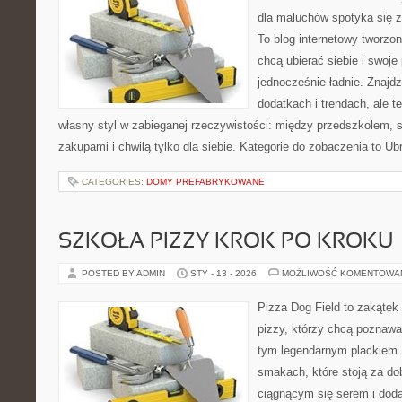
dla maluchów spotyka się 
To blog internetowy tworzon
chcą ubierać siebie i swoje
jednocześnie ładnie. Znajdz
dodatkach i trendach, ale t
własny styl w zabieganej rzeczywistości: między przedszkolem, 
zakupami i chwilą tylko dla siebie. Kategorie do zobaczenia to Ub
CATEGORIES:
DOMY PREFABRYKOWANE
SZKOŁA PIZZY KROK PO KROKU
POSTED BY ADMIN
STY - 13 - 2026
MOŻLIWOŚĆ KOMENTOWA
Pizza Dog Field to zakątek
pizzy, którzy chcą poznawa
tym legendarnym plackiem. 
smakach, które stoją za d
ciągnącym się serem i do