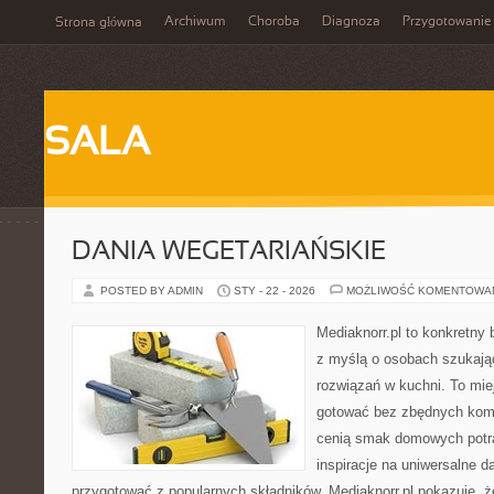
Archiwum
Choroba
Diagnoza
Przygotowanie
Strona główna
SALA
DANIA WEGETARIAŃSKIE
POSTED BY ADMIN
STY - 22 - 2026
MOŻLIWOŚĆ KOMENTOWA
Mediaknorr.pl to konkretny b
z myślą o osobach szukaj
rozwiązań w kuchni. To miej
gotować bez zbędnych kompl
cenią smak domowych potra
inspiracje na uniwersalne d
przygotować z popularnych składników. Mediaknorr.pl pokazuje, ż