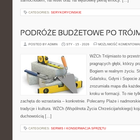
samochodem, na reset oraz na wędrówkę pełną emocji. […]
CATEGORIES:
SERYKORYCINSKIE
PODRÓŻE BUDŻETOWE PO TRÓJM
POSTED BY ADMIN
STY - 15 - 2026
MOŻLIWOŚĆ KOMENTOWA
WŻCh Trójmiasto to przestr
pragnących głębi, którzy pr
Bogiem w realnym życiu. St
Gdańsku, Gdyni i Sopocie 
zrozumiała mapa dla każdeg
kroku w formacji. To nie tyl
zachęta do wzrastania – konkretnie. Polecamy Plaże i nadmorskie
tradycje i kultura. WŻCh (Wspólnota Życia Chrześcijańskiego) koj
duchowością […]
CATEGORIES:
SERWIS I KONSERWACJA SPRZĘTU