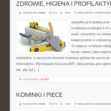
ZDROWIE, HIGIENA I PROFILAKT
POSTED BY ADMIN
STY - 11 - 2026
MOŻLIWOŚĆ KOMENTOWA
sptopolka.pl to praktyczna
w edukacji w klasach 1–8 n
nauki, pomysłom na ciekaw
towarzyszeniu w codziennym
To miejsce, w którym młody
temat, mama i tata znajdz
wspierania, a nauczyciel dostanie inspiracje gotowe do użycia na 
Informatyka i Wychowanie fizyczne (WF). Ideą serwisu jest upor
tak, aby był […]
CATEGORIES:
SPORT
KOMINKI I PIECE
POSTED BY ADMIN
STY - 10 - 2026
MOŻLIWOŚĆ KOMENTOWA