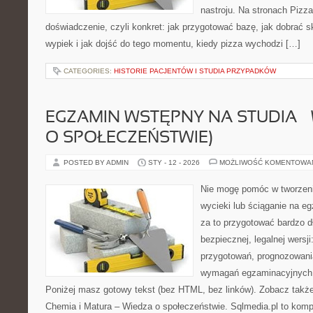
nastroju. Na stronach Pizza
doświadczenie, czyli konkret: jak przygotować bazę, jak dobrać sk
wypiek i jak dojść do tego momentu, kiedy pizza wychodzi […]
CATEGORIES:
HISTORIE PACJENTÓW I STUDIA PRZYPADKÓW
EGZAMIN WSTĘPNY NA STUDIA –
O SPOŁECZEŃSTWIE)
POSTED BY ADMIN
STY - 12 - 2026
MOŻLIWOŚĆ KOMENTOWA
Nie mogę pomóc w tworzeniu 
wycieki lub ściąganie na 
za to przygotować bardzo d
bezpiecznej, legalnej wersji
przygotowań, prognozowani
wymagań egzaminacyjnych 
Poniżej masz gotowy tekst (bez HTML, bez linków). Zobacz takż
Chemia i Matura – Wiedza o społeczeństwie. Sqlmedia.pl to kom