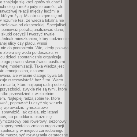
ie znajduje się ktoś gotów słuchać i
echnologia może jedynie pomóc, ale
prawdziwej relacji między ludźmi a
którym żyją. Miasto uczące się od
rozumie też, że wiedza lokalna nie
artościowa od eksperckiej. Specjaliści
, ponieważ potrafią analizować dane,
skutki decyzji i tworzyć trwałe
 Jednak mieszkaniec, który codziennie
anej ulicy czy placu, wnosi
nie do podrobienia. Wie, kiedy pojawia
zie zbiera się woda po deszczu, w
cu dzieci spontanicznie organizują
aczego pewien skwer świeci pustkami
nej modernizacji. Taka wiedza jest
sto emocjonalna, czasem
wana, ale właśnie dlatego bywa tak
uje rzeczywistość bez filtra. Warto
 miasta, które najlepiej radzą sobie z
rzyszłości, zwykle nie są tymi, które
stko przewidzieć z wieloletnim
m. Najlepiej radzą sobie te, które
tować, poprawiać i uczyć się w ruchu.
ej wprowadzić tymczasowe
 sprawdzić, jak działa, niż latami
coś, co po oddaniu okaże się
. Tymczasowy pas rowerowy, sezonowy
eksperymentalna zmiana organizacji
d społeczny w miejscu zaniedbanego
nie muszą być rozwiązania ostateczne.