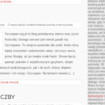
pokaże żadna
RCZYŃCÓW
wiedzą prakt
samorząd pot
na działania
realnemu życ
zbieranie op
wtedy, gdy m
SZCZEPAN
 2026
MOŻLIWOŚĆ KOMENTOWANIA
ZOSTAŁA WYŁĄCZONA
coś znaczy. 
w konsultacj
pytania, po 
Szczepan.org.pl to blog poświęcony wierze oraz życiu
widoczne efe
Kościoła, którego sercem jest temat parafii św.
pozorność. J
przestają si
Szczepana. To miejsce powstało dla osób, które chcą
uwagi prowa
niewielkich,
lepiej zrozumieć codzienność wiary: od ciszy serca,
wspólne dobro
przez liturgię, aż po święte znaki łaski. Strona łączy
z powtarzaln
instytucja c
pamięć pokoleń z współczesnym językiem, dzięki
potrzeby. W 
iernych praktykujących, jak i do tych, którzy dopiero
odgrywać ró
Jeszcze nie
uchowni i ich misja i Szczepan. Na łamach serwisu […]
samorządem 
ograniczony.
dialogu, któr
ECJALNE OKAZJE
Może to być 
spacer badaw
planistyczny
dyskusyjne
n
ICZBY
obserwacje i
najważniejsz