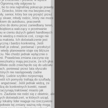
 Ogromną rolę odgrywa tu
 bo to ona najtrafniej pokazuje prawdę
i. Dziecko, które nie ma bezpiecznej
ły, senior, który boi się przejść przez
ny skwer, młody rodzic, który nie może
kiem do autobusu, pracownik
óźno do domu przez zaniedbany teren,
dsiębiorca walczący o przetrwanie
u w cieniu dużych galerii handlowych
i wiedzą o mieście coś, czego nie
 makieta. Ich doświadczenie jest
yczną i bardzo konkretną. Jeśli
rafi je zebrać, porównać i przełożyć
, wtedy planowanie staje się bliższe
iu. Nie chodzi jednak wyłącznie o
inii. Prawdziwa zmiana zaczyna się
ieszkańcy mają poczucie, że ich głos
Wiele osób zniechęciło się do udziału
ach, ponieważ przez lata słyszało
których nie następowały żadne
kty. Ludzie szybko rozpoznają
eśli ich pomysły trafiają do szuflady,
ę angażować. Jeśli jednak widzą, że
dzą do konkretnych korekt, nawet
 zaczynają traktować miasto jak
. Zaufanie nie rodzi się z obietnic, ale
ych doświadczeń, w których urząd,
zy lokalny lider reaguje na rzeczywiste
połowie tej zmiany ważną rolę mogą