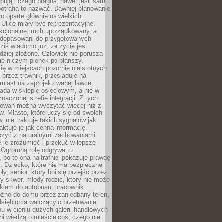
bują i czego pragną, nawet jeśli sami
otrafią to nazwać. Dawniej planowanie
o oparte głównie na wielkich
 Ulice miały być reprezentacyjne,
nkcjonalne, ruch uporządkowany, a
dopasowani do przygotowanych
ziś wiadomo już, że życie jest
dziej złożone. Człowiek nie porusza
ie niczym pionek po planszy.
ię w miejscach pozornie nieistotnych,
 przez trawnik, przesiaduje na
miast na zaprojektowanej ławce,
ada w sklepie osiedlowym, a nie w
znaczonej strefie integracji. Z tych
owań można wyczytać więcej niż z
ów. Miasto, które uczy się od swoich
 nie traktuje takich sygnałów jak
aktuje je jak cenną informację.
czyć z naturalnymi zachowaniami
je je zrozumieć i przekuć w lepsze
 Ogromną rolę odgrywa tu
 bo to ona najtrafniej pokazuje prawdę
i. Dziecko, które nie ma bezpiecznej
ły, senior, który boi się przejść przez
ny skwer, młody rodzic, który nie może
kiem do autobusu, pracownik
óźno do domu przez zaniedbany teren,
dsiębiorca walczący o przetrwanie
u w cieniu dużych galerii handlowych
i wiedzą o mieście coś, czego nie