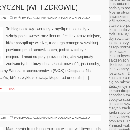
marzeniom i
YCZNE (WF I ZDROWIE)
nadają miast
Można stworz
nowoczesne c
WYCHOWANIE
 2026
MOŻLIWOŚĆ KOMENTOWANIA
ZOSTAŁA WYŁĄCZONA
jeśli zabrak
FIZYCZNE
(WF
stanie się j
I
To blog naukowy tworzony z myślą o młodzieży z
miejsce do ż
ZDROWIE)
rodzi się wy
szkoły podstawowej oraz liceum. Jeśli szukasz miejsca,
dojrzewa tam
które porządkuje wiedzę, a do tego pomaga w szybkiej
ludzie korzy
czego potrze
powtórce przed sprawdzianem, jesteś w dobrym
nie zawsze p
miasta bywał
miejscu. Treści są przygotowane tak, aby wspierały
założeniach.
zarówno tych, którzy chcą złapać pewność, jak i osoby,
dzielnice fu
mieszkańcy 
lecamy Wiedza o społeczeństwie (WOS) i Geografia. Na
rozwiązań. D
atów, które zwykle sprawiają kłopot: od ortografii […]
znacznie bar
się po mieśc
Zatrzymuje s
YTELNIKA
skraca drogę
schodach za
spotyka sąsi
oficjalnie wy
małych zach
wielu raport
mieszkańców,
MODA
 2026
MOŻLIWOŚĆ KOMENTOWANIA
ZOSTAŁA WYŁĄCZONA
DAMSKA
problemu. Tr
Zamiast wal
Mammamia to rodzinne miejsce w sieci, w którym moda
ludzi, próbu