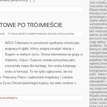
drówkę pełną emocji. […]
Jest szkołą 
znaczenie ta
Miasta będą
klimatyczny
technologic
Żadne władz
samodzielni
TOWE PO TRÓJMIEŚCIE
szybkiego uc
bez mieszka
PODRÓŻE
 2026
MOŻLIWOŚĆ KOMENTOWANIA
ZOSTAŁA WYŁĄCZONA
ważne są lok
BUDŻETOWE
poczucie wsp
PO
TRÓJMIEŚCIE
mają wpływ, 
WŻCh Trójmiasto to przestrzeń spotkania chrześcijan
działania. T
pragnących głębi, którzy pragną rozwijać relację z
biernych odb
zaangażowani
Bogiem w realnym życiu. Strona internetowa tej grupy w
mieszkańców
popełniać bł
Gdańsku, Gdyni i Sopocie została pomyślana jako
ograniczenia
zrozumiała mapa dla każdego, kto szuka kolejnego
bezbłędność,
korygowania
kroku w formacji. To nie tylko ogłoszenia, ale też
ludzi. Takie 
e. Polecamy Plaże i nadmorskie krajobrazy i Lokalne
wszystkiego
odpowiedzi 
ta Życia Chrześcijańskiego) kojarzy się wielu osobom z
mieszkańców
się miejscem
zaprojektow
Współczesne
ACJA SPRZĘTU
wyłącznie jak
Coraz części
które żyją d