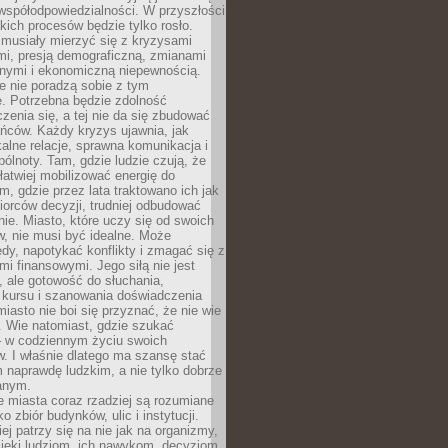
współodpowiedzialności. W przyszłości
kich procesów będzie tylko rosło.
 musiały mierzyć się z kryzysami
mi, presją demograficzną, zmianami
znymi i ekonomiczną niepewnością.
e nie poradzą sobie z tym
e. Potrzebna będzie zdolność
zenia się, a tej nie da się zbudować
ńców. Każdy kryzys ujawnia, jak
alne relacje, sprawna komunikacja i
ólnoty. Tam, gdzie ludzie czują, że
łatwiej mobilizować energię do
am, gdzie przez lata traktowano ich jak
iorców decyzji, trudniej odbudować
e. Miasto, które uczy się od swoich
, nie musi być idealne. Może
ędy, napotykać konflikty i zmagać się z
mi finansowymi. Jego siłą nie jest
 ale gotowość do słuchania,
 kursu i szanowania doświadczenia
miasto nie boi się przyznać, że nie wie
. Wie natomiast, gdzie szukać
– w codziennym życiu swoich
. I właśnie dlatego ma szansę stać
 naprawdę ludzkim, a nie tylko dobrze
anym.
 miasta coraz rzadziej są rozumiane
o zbiór budynków, ulic i instytucji.
ej patrzy się na nie jak na organizmy,
zięki ludziom, ich nawykom, decyzjom,