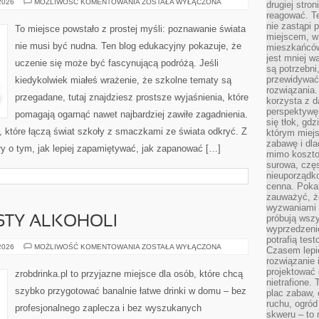
MATEMATYKA
 2026
MOŻLIWOŚĆ KOMENTOWANIA
ZOSTAŁA WYŁĄCZONA
drugiej stron
I
reagować. T
LICZBY
nie zastąpi 
To miejsce powstało z prostej myśli: poznawanie świata
miejscem, w 
nie musi być nudna. Ten blog edukacyjny pokazuje, że
mieszkańców 
jest mniej w
uczenie się może być fascynującą podróżą. Jeśli
są potrzebni
przewidywać 
kiedykolwiek miałeś wrażenie, że szkolne tematy są
rozwiązania.
przegadane, tutaj znajdziesz prostsze wyjaśnienia, które
korzysta z d
perspektywę 
pomagają ogarnąć nawet najbardziej zawiłe zagadnienia.
się tłok, gd
i, które łączą świat szkoły z smaczkami ze świata odkryć. Z
którym miejs
zabawę i dl
ały o tym, jak lepiej zapamiętywać, jak zapanować […]
mimo kosztow
surowa, czę
nieuporządko
cenna. Pokaz
zauważyć, że
wyzwaniami p
próbują wszy
ESTY ALKOHOLI
wyprzedzenie
potrafią tes
DEGUSTACJE
 2026
MOŻLIWOŚĆ KOMENTOWANIA
ZOSTAŁA WYŁĄCZONA
Czasem lepi
I
rozwiązanie i
TESTY
ALKOHOLI
projektować 
zrobdrinka.pl to przyjazne miejsce dla osób, które chcą
nietrafione
szybko przygotować banalnie łatwe drinki w domu – bez
plac zabaw, 
ruchu, ogró
profesjonalnego zaplecza i bez wyszukanych
skweru – to 