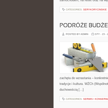
samochodem, na reset oraz na wę
CATEGORIES:
SERYKORYCINSKIE
PODRÓŻE BUDŻE
POSTED BY ADMIN
STY - 15 -
zachęta do wzrastania – konkretni
tradycje i kultura. WŻCh (Wspólno
duchowością […]
CATEGORIES:
SERWIS I KONSERW