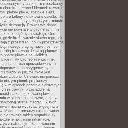
 codziennym rytuałom. To mieszkańcy
u charakter, tempo i kierunek rozwoju.
yć piękne place, szerokie alejki,
entra kultury i efektowne osiedla, ale
nie w nich autentycznego życia, miasto
edynie dekoracją. Prawdziwie dobre
ycia nie powstaje w gabinetach i nie
łącznie z odgórnych strategii. Ono
, gdzie ktoś uważnie słucha tego, jak
stają z przestrzeni, co im przeszkadza,
bują i czego pragną, nawet jeśli sami
otrafią to nazwać. Dawniej planowanie
o oparte głównie na wielkich
 Ulice miały być reprezentacyjne,
nkcjonalne, ruch uporządkowany, a
dopasowani do przygotowanych
ziś wiadomo już, że życie jest
dziej złożone. Człowiek nie porusza
ie niczym pionek po planszy.
ię w miejscach pozornie nieistotnych,
 przez trawnik, przesiaduje na
miast na zaprojektowanej ławce,
ada w sklepie osiedlowym, a nie w
znaczonej strefie integracji. Z tych
owań można wyczytać więcej niż z
ów. Miasto, które uczy się od swoich
 nie traktuje takich sygnałów jak
aktuje je jak cenną informację.
czyć z naturalnymi zachowaniami
je je zrozumieć i przekuć w lepsze