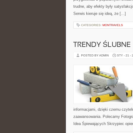
trudne, aby efekty były satysfakc
Serwis kieruje się ideą, że […]
CATEGORIES:
MONTRAVELS
TRENDY ŚLUBNE
POSTED BY ADMIN
STY - 21 -
informacjami, dzięki czemu czyte
zaawansowania. Polecamy Fotografi
Idea Śpiewających Skrzypiec opier