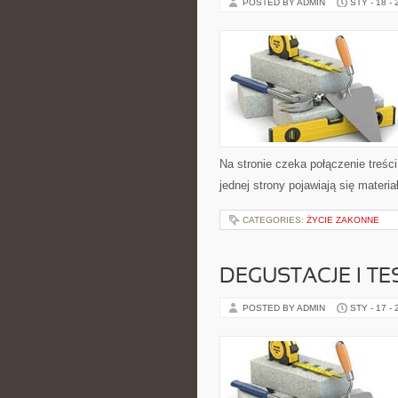
POSTED BY ADMIN
STY - 18 -
Na stronie czeka połączenie treśc
jednej strony pojawiają się materi
CATEGORIES:
ŻYCIE ZAKONNE
DEGUSTACJE I T
POSTED BY ADMIN
STY - 17 -