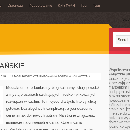
a
Diagnoza
Przygotowanie
Tagi
Tagi
Spis Treści
SUB
AŃSKIE
Współczesne
wyłącznie jak
DANIA
 2026
MOŻLIWOŚĆ KOMENTOWANIA
ZOSTAŁA WYŁĄCZONA
Coraz części
WEGETARIAŃSKIE
które żyją d
marzeniom i
Mediaknorr.pl to konkretny blog kulinarny, który powstał
nadają miast
z myślą o osobach szukających nieskomplikowanych
Można stworz
nowoczesne c
rozwiązań w kuchni. To miejsce dla tych, którzy chcą
jeśli zabrak
gotować bez zbędnych komplikacji, a jednocześnie
stanie się j
miejsce do ż
cenią smak domowych potraw. Na stronie znajdziesz
rodzi się wy
dojrzewa tam
inspiracje na uniwersalne dania, które można
ludzie korzy
ków. Mediaknorr.pl pokazuje, że gotowanie nie musi być