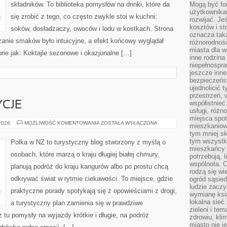
składników. To biblioteka pomysłów na drinki, które da
Mogą być fo
użytkownikam
się zrobić z tego, co często zwykle stoi w kuchni:
rozwijać. Je
kosztów i st
soków, dosładzaczy, owoców i lodu w kostkach. Strona
oznacza tak
anie smaków było intuicyjne, a efekt końcowy wyglądał
różnorodnośc
miasta dla w
rie jak: Koktajle sezonowe i okazjonalne […]
inne rodzina
niepełnospra
jeszcze inne
bezpieczeńst
ujednolicić t
przestrzeń, 
współistnieć
YCJE
usługi, różn
miejsca spot
KULTURA
 2026
MOŻLIWOŚĆ KOMENTOWANIA
ZOSTAŁA WYŁĄCZONA
mieszkaniow
I
tym mniej sk
TRADYCJE
tym wszystki
Polka w NZ to turystyczny blog stworzony z myślą o
mieszkańcy u
osobach, które marzą o kraju długiej białej chmury,
potrzebują, 
wspólnota. C
planują podróż do kraju kangurów albo po prostu chcą
rodzą się wi
odkrywać świat w rytmie ciekawości. To miejsce, gdzie
ogród sąsied
ludzie zaczy
praktyczne porady spotykają się z opowieściami z drogi,
wymianę ksi
lokalna sieć
a turystyczny plan zamienia się w prawdziwe
zieleni i te
 tu pomysły na wyjazdy krótkie i długie, na podróż
zdrowiu, kli
miasto nie j