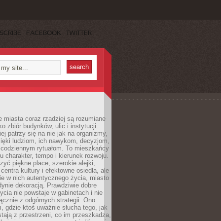
SCRIBE
FACEBOOK
TWITTER
 miasta coraz rzadziej są rozumiane
o zbiór budynków, ulic i instytucji.
ej patrzy się na nie jak na organizmy,
zięki ludziom, ich nawykom, decyzjom,
 codziennym rytuałom. To mieszkańcy
u charakter, tempo i kierunek rozwoju.
yć piękne place, szerokie alejki,
entra kultury i efektowne osiedla, ale
nie w nich autentycznego życia, miasto
edynie dekoracją. Prawdziwie dobre
ycia nie powstaje w gabinetach i nie
łącznie z odgórnych strategii. Ono
, gdzie ktoś uważnie słucha tego, jak
stają z przestrzeni, co im przeszkadza,