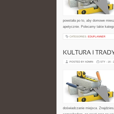
powstała po to, aby domowe miesz
apetycznie. Polecamy takie katego
CATEGORIES:
EDUPLANNER
KULTURA I TRAD
POSTED BY ADMIN
STY - 16 -
doświadczanie miejsca. Znajdziesz