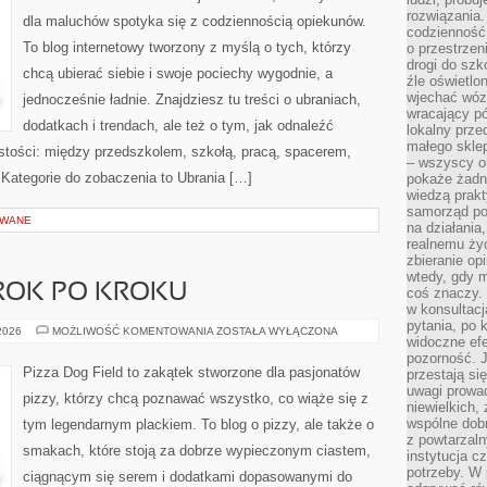
rozwiązania.
dla maluchów spotyka się z codziennością opiekunów.
codzienność,
To blog internetowy tworzony z myślą o tych, którzy
o przestrzen
drogi do szko
chcą ubierać siebie i swoje pociechy wygodnie, a
źle oświetlo
wjechać wóz
jednocześnie ładnie. Znajdziesz tu treści o ubraniach,
wracający p
dodatkach i trendach, ale też o tym, jak odnaleźć
lokalny prze
małego sklep
istości: między przedszkolem, szkołą, pracą, spacerem,
– wszyscy on
. Kategorie do zobaczenia to Ubrania […]
pokaże żadna
wiedzą prakt
samorząd pot
OWANE
na działania
realnemu życ
zbieranie op
wtedy, gdy m
ROK PO KROKU
coś znaczy. 
w konsultacj
pytania, po 
SZKOŁA
 2026
MOŻLIWOŚĆ KOMENTOWANIA
ZOSTAŁA WYŁĄCZONA
widoczne efe
PIZZY
KROK
pozorność. J
PO
Pizza Dog Field to zakątek stworzone dla pasjonatów
przestają si
KROKU
uwagi prowa
pizzy, którzy chcą poznawać wszystko, co wiąże się z
niewielkich,
wspólne dobro
tym legendarnym plackiem. To blog o pizzy, ale także o
z powtarzaln
smakach, które stoją za dobrze wypieczonym ciastem,
instytucja c
potrzeby. W 
ciągnącym się serem i dodatkami dopasowanymi do