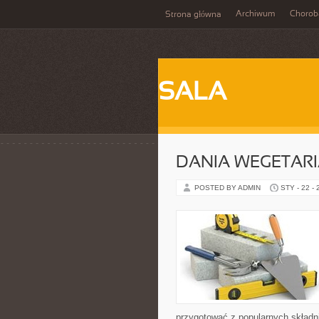
Archiwum
Chorob
Strona główna
SALA
DANIA WEGETARI
POSTED BY ADMIN
STY - 22 -
przygotować z popularnych składni