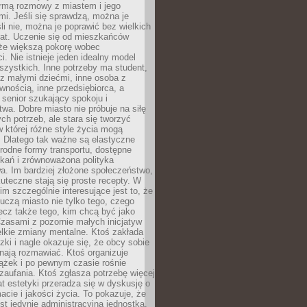
rmą rozmowy z miastem i jego
i. Jeśli się sprawdzą, można je
śli nie, można je poprawić bez wielkich
rat. Uczenie się od mieszkańców
że większą pokorę wobec
i. Nie istnieje jeden idealny model
szystkich. Inne potrzeby ma student,
 z małymi dziećmi, inne osoba z
wnością, inne przedsiębiorca, a
 senior szukający spokoju i
wa. Dobre miasto nie próbuje na siłę
ych potrzeb, ale stara się tworzyć
w której różne style życia mogą
. Dlatego tak ważne są elastyczne
orodne formy transportu, dostępne
kań i zrównoważona polityka
a. Im bardziej złożone społeczeństwo,
uteczne stają się proste recepty. W
m szczególnie interesujące jest to, że
czą miasto nie tylko tego, czego
lecz także tego, kim chcą być jako
zasami z pozornie małych inicjatyw
elkie zmiany mentalne. Ktoś zakłada
zki i nagle okazuje się, że obcy sobie
nają rozmawiać. Ktoś organizuje
ążek i po pewnym czasie rośnie
 zaufania. Ktoś zgłasza potrzebę więcej
mat estetyki przeradza się w dyskusję o
macie i jakości życia. To pokazuje, że
est jedynie administracyjną jednostką.