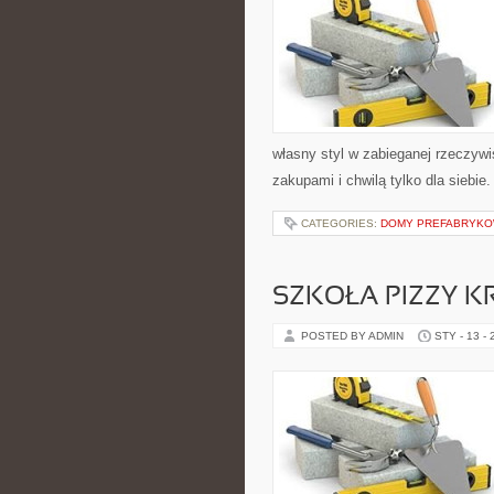
własny styl w zabieganej rzeczyw
zakupami i chwilą tylko dla siebie
CATEGORIES:
DOMY PREFABRYK
SZKOŁA PIZZY K
POSTED BY ADMIN
STY - 13 -