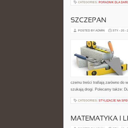
CATEGORIES:
PORADNIK DLA DA
SZCZEPAN
POSTED BY ADMIN
STY - 20 -
czemu treści trafiają zarówno do w
szukają drogi. Polecamy także: D
CATEGORIES:
STYLIZACJE NA SP
MATEMATYKA I L