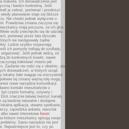
 makieta. Ich doświadczenie jest
yczną i bardzo konkretną. Jeśli
rafi je zebrać, porównać i przełożyć
, wtedy planowanie staje się bliższe
iu. Nie chodzi jednak wyłącznie o
inii. Prawdziwa zmiana zaczyna się
ieszkańcy mają poczucie, że ich głos
Wiele osób zniechęciło się do udziału
ach, ponieważ przez lata słyszało
których nie następowały żadne
kty. Ludzie szybko rozpoznają
eśli ich pomysły trafiają do szuflady,
ę angażować. Jeśli jednak widzą, że
dzą do konkretnych korekt, nawet
 zaczynają traktować miasto jak
. Zaufanie nie rodzi się z obietnic, ale
ych doświadczeń, w których urząd,
zy lokalny lider reaguje na rzeczywiste
połowie tej zmiany ważną rolę mogą
wnież nowe narzędzia komunikacji.
dawno kontakt mieszkańców z
był często formalny, sztywny i
 Dziś znacznie łatwiej tworzyć kanały
e są bardziej naturalne i dostępne.
lokalna aplikacja, otwarte spotkanie,
czy, sąsiedzka ankieta, warsztat
 albo nawet internetowe
forum
a którym mieszkańcy opisują swoje
 problemy. Samo narzędzie nie jest
e. Najważniejsze jest to, czy po