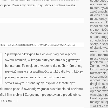
czego potrze
nie zawsze p
jonujące. Polecamy także Sosy i dipy i Kuchnie świata.
miasta bywał
założeniach.
dzielnice fu
mieszkańcy 
rozwiązań. D
znacznie bar
się po mieśc
Zatrzymuje s
skraca drogę
schodach za
spotyka sąsi
TRENDY
 2026
MOŻLIWOŚĆ KOMENTOWANIA
ZOSTAŁA WYŁĄCZONA
oficjalnie wy
ŚLUBNE
małych zach
Śpiewające Skrzypce to sieciowy blog poświęcony
wielu raport
mieszkańców,
światu brzmień, w którym skrzypce stają się głównym
problemu. Tr
bohaterem. To miejsce stworzone dla osób, które chcą
Zamiast wal
ludzi, próbu
rozwijać muzyczną wrażliwość, a także dla tych, którzy
rozwiązania.
codzienność,
pragną pogłębiać warsztat na instrumencie
o przestrzen
smyczkowym. Strona łączy inspiracje z rzetelnymi
drogi do szko
źle oświetlo
lnik może poczuć swobodę w graniu niezależnie od poziomu
wjechać wóz
a i film ślubny i Zaręczyny i przygotowania przedślubne.
wracający p
lokalny prze
a się na […]
małego sklep
– wszyscy on