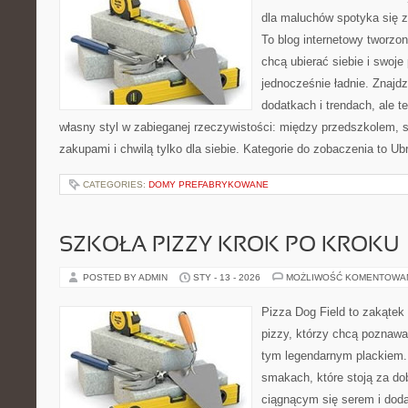
dla maluchów spotyka się 
To blog internetowy tworzon
chcą ubierać siebie i swoje
jednocześnie ładnie. Znajdz
dodatkach i trendach, ale t
własny styl w zabieganej rzeczywistości: między przedszkolem, 
zakupami i chwilą tylko dla siebie. Kategorie do zobaczenia to Ub
CATEGORIES:
DOMY PREFABRYKOWANE
SZKOŁA PIZZY KROK PO KROKU
POSTED BY ADMIN
STY - 13 - 2026
MOŻLIWOŚĆ KOMENTOWA
Pizza Dog Field to zakątek
pizzy, którzy chcą poznawa
tym legendarnym plackiem. 
smakach, które stoją za d
ciągnącym się serem i do