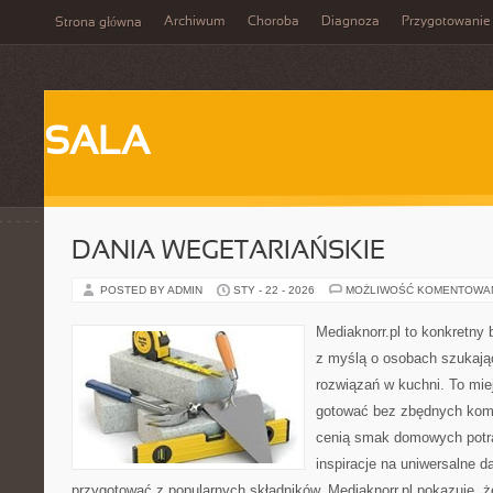
Archiwum
Choroba
Diagnoza
Przygotowanie
Strona główna
SALA
DANIA WEGETARIAŃSKIE
POSTED BY ADMIN
STY - 22 - 2026
MOŻLIWOŚĆ KOMENTOWA
Mediaknorr.pl to konkretny b
z myślą o osobach szukaj
rozwiązań w kuchni. To miej
gotować bez zbędnych kompl
cenią smak domowych potra
inspiracje na uniwersalne d
przygotować z popularnych składników. Mediaknorr.pl pokazuje, ż