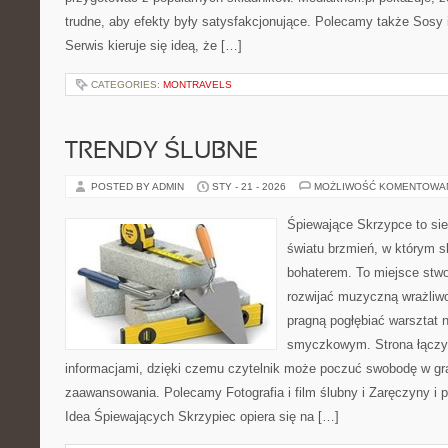
trudne, aby efekty były satysfakcjonujące. Polecamy także Sosy i
Serwis kieruje się ideą, że […]
CATEGORIES:
MONTRAVELS
TRENDY ŚLUBNE
POSTED BY ADMIN
STY - 21 - 2026
MOŻLIWOŚĆ KOMENTOWA
Śpiewające Skrzypce to si
światu brzmień, w którym s
bohaterem. To miejsce stwo
rozwijać muzyczną wrażliwo
pragną pogłębiać warsztat 
smyczkowym. Strona łączy i
informacjami, dzięki czemu czytelnik może poczuć swobodę w gr
zaawansowania. Polecamy Fotografia i film ślubny i Zaręczyny i 
Idea Śpiewających Skrzypiec opiera się na […]