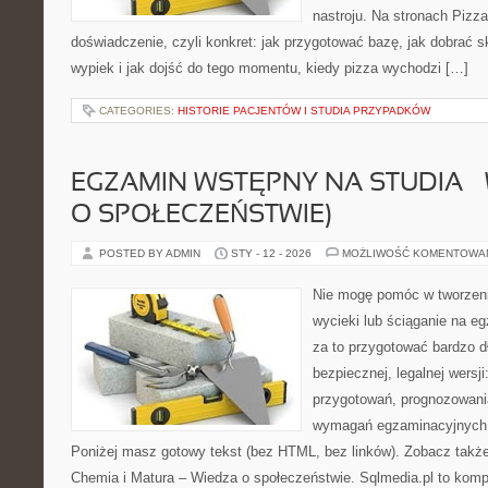
nastroju. Na stronach Pizza
doświadczenie, czyli konkret: jak przygotować bazę, jak dobrać sk
wypiek i jak dojść do tego momentu, kiedy pizza wychodzi […]
CATEGORIES:
HISTORIE PACJENTÓW I STUDIA PRZYPADKÓW
EGZAMIN WSTĘPNY NA STUDIA –
O SPOŁECZEŃSTWIE)
POSTED BY ADMIN
STY - 12 - 2026
MOŻLIWOŚĆ KOMENTOWA
Nie mogę pomóc w tworzeniu 
wycieki lub ściąganie na 
za to przygotować bardzo d
bezpiecznej, legalnej wersji
przygotowań, prognozowani
wymagań egzaminacyjnych 
Poniżej masz gotowy tekst (bez HTML, bez linków). Zobacz takż
Chemia i Matura – Wiedza o społeczeństwie. Sqlmedia.pl to kom