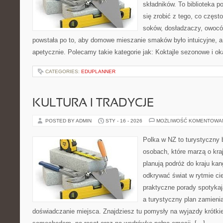
składników. To biblioteka p
się zrobić z tego, co częst
soków, dosładzaczy, owoców
powstała po to, aby domowe mieszanie smaków było intuicyjne, a
apetycznie. Polecamy takie kategorie jak: Koktajle sezonowe i o
CATEGORIES:
EDUPLANNER
KULTURA I TRADYCJE
POSTED BY ADMIN
STY - 16 - 2026
MOŻLIWOŚĆ KOMENTOWA
Polka w NZ to turystyczny 
osobach, które marzą o kraj
planują podróż do kraju ka
odkrywać świat w rytmie ci
praktyczne porady spotykaj
a turystyczny plan zamieni
doświadczanie miejsca. Znajdziesz tu pomysły na wyjazdy krótkie 