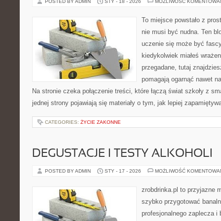
POSTED BY ADMIN
STY - 18 - 2026
MOŻLIWOŚĆ KOMENTOWA
To miejsce powstało z pros
nie musi być nudna. Ten bl
uczenie się może być fascy
kiedykolwiek miałeś wrażen
przegadane, tutaj znajdzies
pomagają ogarnąć nawet naj
Na stronie czeka połączenie treści, które łączą świat szkoły z s
jednej strony pojawiają się materiały o tym, jak lepiej zapamięty
CATEGORIES:
ŻYCIE ZAKONNE
DEGUSTACJE I TESTY ALKOHOLI
POSTED BY ADMIN
STY - 17 - 2026
MOŻLIWOŚĆ KOMENTOWA
zrobdrinka.pl to przyjazne 
szybko przygotować banalni
profesjonalnego zaplecza 