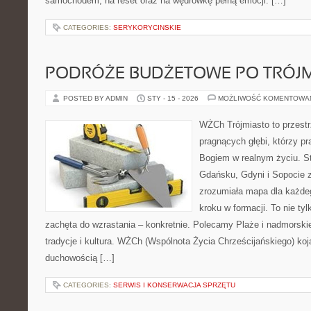
samochodem, na reset oraz na wędrówkę pełną emocji. […]
CATEGORIES:
SERYKORYCINSKIE
PODRÓŻE BUDŻETOWE PO TRÓJM
POSTED BY ADMIN
STY - 15 - 2026
MOŻLIWOŚĆ KOMENTOWA
WŻCh Trójmiasto to przestr
pragnących głębi, którzy pr
Bogiem w realnym życiu. St
Gdańsku, Gdyni i Sopocie 
zrozumiała mapa dla każdeg
kroku w formacji. To nie tyl
zachęta do wzrastania – konkretnie. Polecamy Plaże i nadmorskie
tradycje i kultura. WŻCh (Wspólnota Życia Chrześcijańskiego) koj
duchowością […]
CATEGORIES:
SERWIS I KONSERWACJA SPRZĘTU