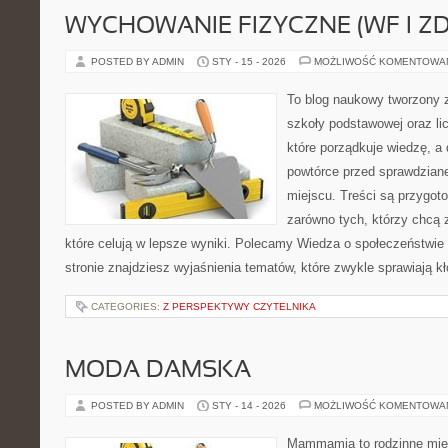
WYCHOWANIE FIZYCZNE (WF I Z
POSTED BY ADMIN
STY - 15 - 2026
MOŻLIWOŚĆ KOMENTOWA
To blog naukowy tworzony 
szkoły podstawowej oraz li
które porządkuje wiedzę, a
powtórce przed sprawdzian
miejscu. Treści są przygot
zarówno tych, którzy chcą 
które celują w lepsze wyniki. Polecamy Wiedza o społeczeństwie
stronie znajdziesz wyjaśnienia tematów, które zwykle sprawiają kło
CATEGORIES:
Z PERSPEKTYWY CZYTELNIKA
MODA DAMSKA
POSTED BY ADMIN
STY - 14 - 2026
MOŻLIWOŚĆ KOMENTOWA
Mammamia to rodzinne miej