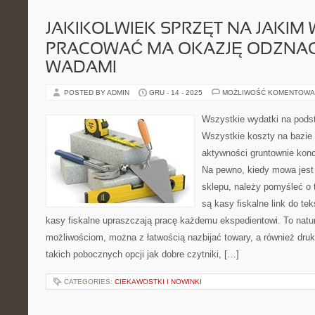
JAKIKOLWIEK SPRZĘT NA JAKIM
PRACOWAĆ MA OKAZJĘ ODZNAC
WADAMI
POSTED BY ADMIN
GRU - 14 - 2025
MOŻLIWOŚĆ KOMENTOWA
Wszystkie wydatki na pods
Wszystkie koszty na bazie
aktywności gruntownie konc
Na pewno, kiedy mowa jest
sklepu, należy pomyśleć o 
są kasy fiskalne link do te
kasy fiskalne upraszczają pracę każdemu ekspedientowi. To natura
możliwościom, można z łatwością nazbijać towary, a również dr
takich pobocznych opcji jak dobre czytniki, […]
CATEGORIES:
CIEKAWOSTKI I NOWINKI