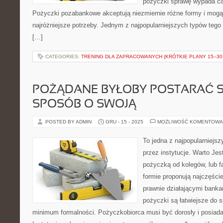
pożyczki sprawę wypada ca
Pożyczki pozabankowe akceptują niezmiernie różne formy i mogą
najróżniejsze potrzeby. Jednym z najpopularniejszych typów tego
[…]
CATEGORIES:
TRENING DLA ZAPRACOWANYCH (KRÓTKIE PLANY 15–30 
POŻĄDANE BYŁOBY POSTARAĆ SI
SPOSÓB O SWOJĄ
POSTED BY ADMIN
GRU - 15 - 2025
MOŻLIWOŚĆ KOMENTOWA
To jedna z najpopularniejs
przez instytucje. Warto Jes
pożyczką od kolegów, lub fa
formie proponują najczęściej
prawnie działającymi banka
pożyczki są łatwiejsze do s
minimum formalności. Pożyczkobiorca musi być dorosły i posiada