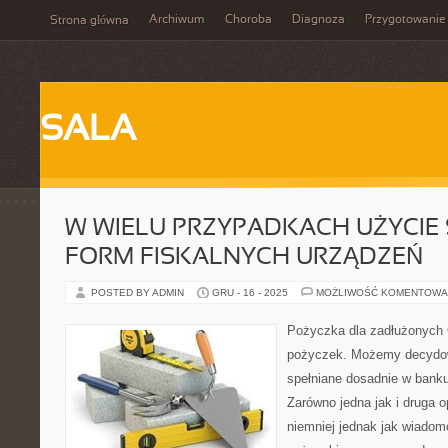
Archiwum
Choroba
Diagnoza
Przygotowanie
Strona główna
SALA
W WIELU PRZYPADKACH UŻYCIE
FORM FISKALNYCH URZĄDZEŃ
POSTED BY ADMIN
GRU - 16 - 2025
MOŻLIWOŚĆ KOMENTOWA
Pożyczka dla zadłużonych 
pożyczek. Możemy decydow
spełniane dosadnie w banku
Zarówno jedna jak i druga 
niemniej jednak jak wiado