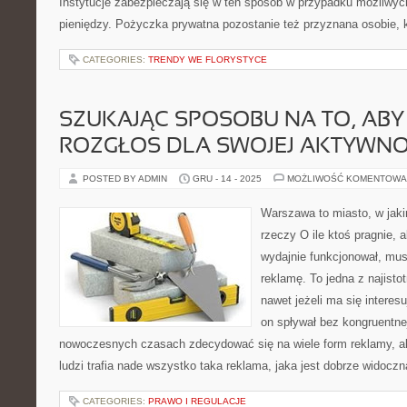
Instytucje zabezpieczają się w ten sposób w przypadku możliwy
pieniędzy. Pożyczka prywatna pozostanie też przyznana osobie, k
CATEGORIES:
TRENDY WE FLORYSTYCE
SZUKAJĄC SPOSOBU NA TO, AB
ROZGŁOS DLA SWOJEJ AKTYWNO
POSTED BY ADMIN
GRU - 14 - 2025
MOŻLIWOŚĆ KOMENTOWA
Warszawa to miasto, w jak
rzeczy O ile ktoś pragnie, a
wydajnie funkcjonował, mus
reklamę. To jedna z najisto
nawet jeżeli ma się interesu
on spływał bez kongruentn
nowoczesnych czasach zdecydować się na wiele form reklamy, al
ludzi trafia nade wszystko taka reklama, jaka jest dobrze widocz
CATEGORIES:
PRAWO I REGULACJE