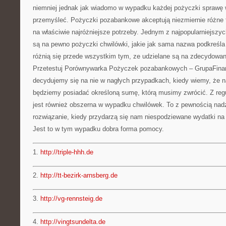
niemniej jednak jak wiadomo w wypadku każdej pożyczki sprawę 
przemyśleć. Pożyczki pozabankowe akceptują niezmiernie różne 
na właściwie najróżniejsze potrzeby. Jednym z najpopularniejszy
są na pewno pożyczki chwilówki, jakie jak sama nazwa podkreśla
różnią się przede wszystkim tym, ze udzielane są na zdecydowan
Przetestuj Porównywarka Pożyczek pozabankowych – GrupaFinan
decydujemy się na nie w nagłych przypadkach, kiedy wiemy, że n
będziemy posiadać określoną sumę, którą musimy zwrócić. Z reg
jest również obszerna w wypadku chwilówek. To z pewnością nad
rozwiązanie, kiedy przydarzą się nam niespodziewane wydatki na 
Jest to w tym wypadku dobra forma pomocy.
1.
http://triple-hhh.de
2.
http://tt-bezirk-arnsberg.de
3.
http://vg-rennsteig.de
4.
http://vingtsundelta.de