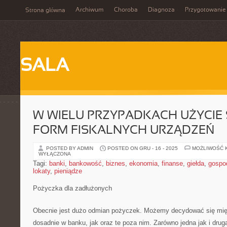
Archiwum
Choroba
Diagnoza
Przygotowanie
Strona główna
SALA
W WIELU PRZYPADKACH UŻYCIE
FORM FISKALNYCH URZĄDZEŃ
POSTED BY ADMIN
POSTED ON GRU - 16 - 2025
MOŻLIWOŚĆ 
WYŁĄCZONA
Tagi:
banki
,
bankowość
,
biznes
,
ekonomia
,
finanse
,
giełda
,
gospo
lokaty
,
pieniądze
Pożyczka dla zadłużonych
Obecnie jest dużo odmian pożyczek. Możemy decydować się międ
dosadnie w banku, jak oraz te poza nim. Zarówno jedna jak i drug