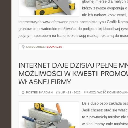
głównej mierze dla małych 
którzy zawsze dysponują o
niż ich rynkowi konkurenci,
internetowych www oferowane przez specjaliste typu Grafik Komp
gruntownie nowatorskie możliwości do podjęcia tej kłopotliwej ryw
jedynym sposobem na trafienie ze swoją marką i reklamą do ma
CATEGORIES:
EDUKACJA
INTERNET DAJE DZISIAJ PEŁNE 
MOŻLIWOŚCI W KWESTII PROMO
WŁASNEJ FIRMY
POSTED BY ADMIN
LIP - 13 - 2025
MOŻLIWOŚĆ KOMENTOWAN
Dziś dużo osób zakłada oso
Jeśli chcesz stać się właśc
to z pewnością musisz nie 
w sieci mamy całe mnóstwo 