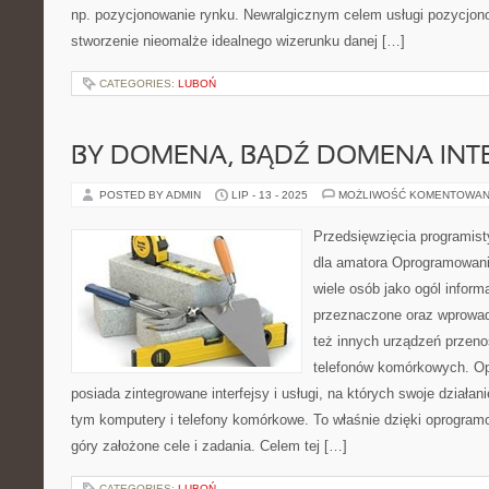
np. pozycjonowanie rynku. Newralgicznym celem usługi pozycjon
stworzenie nieomalże idealnego wizerunku danej […]
CATEGORIES:
LUBOŃ
BY DOMENA, BĄDŹ DOMENA IN
POSTED BY ADMIN
LIP - 13 - 2025
MOŻLIWOŚĆ KOMENTOWAN
Przedsięwzięcia programisty
dla amatora Oprogramowanie
wiele osób jako ogól inform
przeznaczone oraz wprowa
też innych urządzeń przen
telefonów komórkowych. O
posiada zintegrowane interfejsy i usługi, na których swoje działa
tym komputery i telefony komórkowe. To właśnie dzięki oprogra
góry założone cele i zadania. Celem tej […]
CATEGORIES:
LUBOŃ