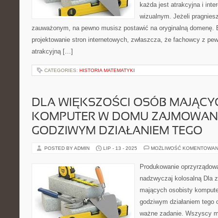
każda jest atrakcyjna i int
wizualnym. Jeżeli pragnies
zauważonym, na pewno musisz postawić na oryginalną domenę. 
projektowanie stron internetowych, zwłaszcza, że fachowcy z pe
atrakcyjną […]
CATEGORIES:
HISTORIA MATEMATYKI
DLA WIĘKSZOŚCI OSÓB MAJĄC
KOMPUTER W DOMU ZAJMOWANI
GODZIWYM DZIAŁANIEM TEGO
POSTED BY ADMIN
LIP - 13 - 2025
MOŻLIWOŚĆ KOMENTOWAN
Produkowanie oprzyrządowa
nadzwyczaj kolosalną Dla 
mających osobisty kompute
godziwym działaniem tego 
ważne zadanie. Wszyscy m