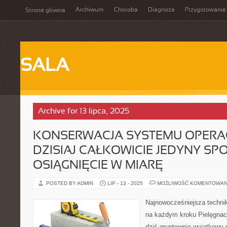
Archiwum
Choroba
Diagnoza
Przygotowanie
Strona główna
SALA
Archive for 13 lipca, 2025
KONSERWACJA SYSTEMU OPERA
DZISIAJ CAŁKOWICIE JEDYNY SP
OSIĄGNIĘCIE W MIARĘ
POSTED BY ADMIN
LIP - 13 - 2025
MOŻLIWOŚĆ KOMENTOWAN
Najnowocześniejsza technik
na każdym kroku Pielęgnac
dziś gruntownie wyjątkowy 