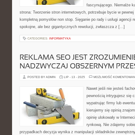
fascynującego. Niemalże k
strona: Tworzenie stron internetowych, potrzebuje bycie w pewnej
kompletną pomysłów non stop. Sięganie po rady i usługi agencji 
spokojne, ale bez gigantycznych rewolucji, zwłaszcza z […]
CATEGORIES:
INFORMATYKA
REKLAMA SEO JEST ZROZUMIENI
NADZWYCZAJ OBSZERNYM PRZE
POSTED BY ADMIN
LIP - 13 - 2025
MOŻLIWOŚĆ KOMENTOWAN
Nawet jeśli nie jesteś fac
pewnością intrygujesz się 
wypatrując firmy lub ewentu
kierujemy się opinią znajo
opinię ulokowały w Internec
rynkową. Nie zdajemy sobie
przypadkach decyzja wynika z manipulacji składników zewnętrznych