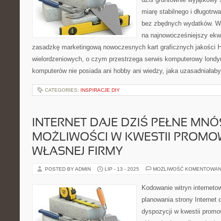
miarę stabilnego i długotrw
bez zbędnych wydatków. Wie
na najnowocześniejszy ekw
zasadzkę marketingową nowoczesnych kart graficznych jakości 
wielordzeniowych, o czym przestrzega serwis komputerowy londy
komputerów nie posiada ani hobby ani wiedzy, jaka uzasadniałaby
CATEGORIES:
INSPIRACJE DIY
INTERNET DAJE DZIŚ PEŁNE MN
MOŻLIWOŚCI W KWESTII PROMO
WŁASNEJ FIRMY
POSTED BY ADMIN
LIP - 13 - 2025
MOŻLIWOŚĆ KOMENTOWAN
Kodowanie witryn interneto
planowania strony Internet 
dyspozycji w kwestii promo