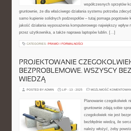
współczesnych sprzętów k
gruntownie, że dla właściwego działania systemu potrzeba zdecyd
samo kupienie solidnych podzespołów – tutaj pomaga pogotowie 
jakość działania wyposażenia komputerowego największy wpływ 
przez użytkownika, a także naprawa laptopów lublin. […]
CATEGORIES:
PRAWO I FORMALNOŚCI
PROJEKTOWANIE CZEGOKOLWIEK 
BEZPROBLEMOWE. WSZYSCY BEZ
WIEDZĄ
POSTED BY ADMIN
LIP - 13 - 2025
MOŻLIWOŚĆ KOMENTOWAN
Planowanie czegokolwiek ni
gruntownie zdają sobie spr
czegokolwiek nie jest bez
bezbłędnie wiedzą, ile serca
należy włożyć, żeby powsta