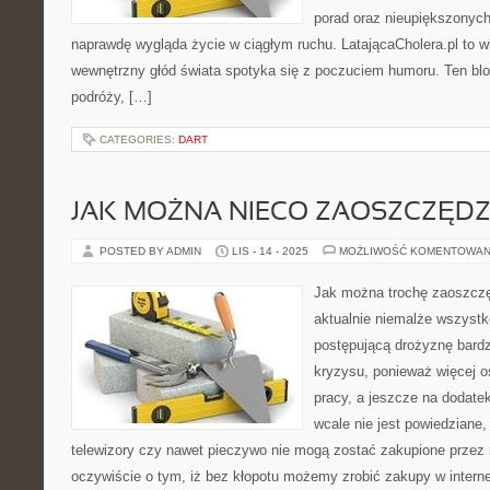
porad oraz nieupiększonych 
naprawdę wygląda życie w ciągłym ruchu. LatającaCholera.pl to w
wewnętrzny głód świata spotyka się z poczuciem humoru. Ten blog
podróży, […]
CATEGORIES:
DART
JAK MOŻNA NIECO ZAOSZCZĘDZ
POSTED BY ADMIN
LIS - 14 - 2025
MOŻLIWOŚĆ KOMENTOWAN
Jak można trochę zaoszczę
aktualnie niemalże wszystk
postępującą drożyznę bard
kryzysu, ponieważ więcej o
pracy, a jeszcze na dodate
wcale nie jest powiedziane,
telewizory czy nawet pieczywo nie mogą zostać zakupione przez n
oczywiście o tym, iż bez kłopotu możemy zrobić zakupy w interne