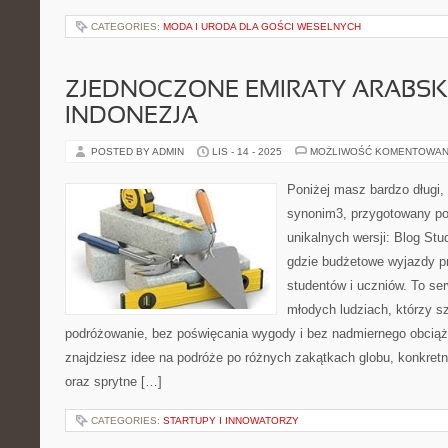
CATEGORIES:
MODA I URODA DLA GOŚCI WESELNYCH
ZJEDNOCZONE EMIRATY ARABSKI
INDONEZJA
POSTED BY ADMIN
LIS - 14 - 2025
MOŻLIWOŚĆ KOMENTOWAN
Poniżej masz bardzo długi, 
synonim3, przygotowany po
unikalnych wersji: Blog Stu
gdzie budżetowe wyjazdy p
studentów i uczniów. To se
młodych ludziach, którzy s
podróżowanie, bez poświęcania wygody i bez nadmiernego obciąża
znajdziesz idee na podróże po różnych zakątkach globu, konkret
oraz sprytne […]
CATEGORIES:
STARTUPY I INNOWATORZY