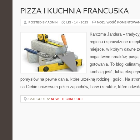
PIZZA I KUCHNIA FRANCUSKA
POSTED BY ADMIN
LIS - 14 - 2025
MOŻLIWOŚĆ KOMENTOWAN
Karczma Jandura – tradycy
regionu i sprawdzone recep
miejsce, w którym dawne z
bogactwem smaków, pasją i
gotowania. To blog kulinarn
kochają jeść, lubią ekspery
pomysłów na pewne dania, które urzekną rodzinę i gości. Na str
na Ciebie uniwersum pełen zapachów, barw i struktur, które odwoł
CATEGORIES:
NOWE TECHNOLOGIE