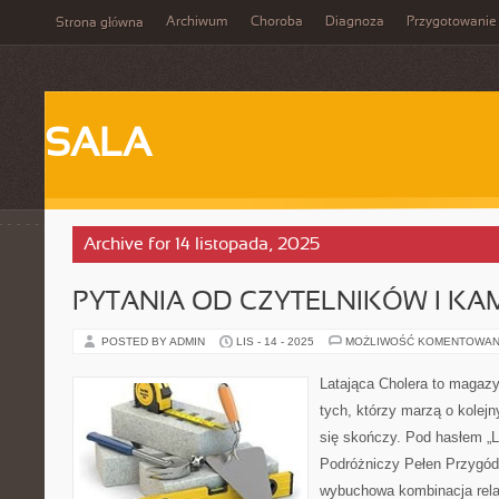
Archiwum
Choroba
Diagnoza
Przygotowanie
Strona główna
SALA
Archive for 14 listopada, 2025
PYTANIA OD CZYTELNIKÓW I K
POSTED BY ADMIN
LIS - 14 - 2025
MOŻLIWOŚĆ KOMENTOWAN
Latająca Cholera to magazy
tych, którzy marzą o kolejn
się skończy. Pod hasłem „L
Podróżniczy Pełen Przygód i 
wybuchowa kombinacja relac