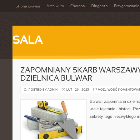
Archiwum
Choroba
Diagnoza
Przygotowanie
Strona główna
SALA
ZAPOMNIANY SKARB WARSZAWY:
DZIELNICA BULWAR
POSTED BY ADMIN
LUT - 26 - 2025
MOŻLIWOŚĆ KOMENTOWA
Bulwar, zapomniana dzielni
wiele tajemnic i historii. P
sekrety tego niezwykłego m