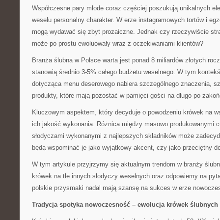
Współczesne pary młode coraz częściej poszukują unikalnych el
weselu personalny charakter. W erze instagramowych tortów i eg
mogą wydawać się zbyt prozaiczne. Jednak czy rzeczywiście stra
może po prostu ewoluowały wraz z oczekiwaniami klientów?
Branża ślubna w Polsce warta jest ponad 8 miliardów złotych rocz
stanowią średnio 3-5% całego budżetu weselnego. W tym kontekś
dotycząca menu deserowego nabiera szczególnego znaczenia, sz
produkty, które mają pozostać w pamięci gości na długo po zakoń
Kluczowym aspektem, który decyduje o powodzeniu krówek na ws
ich jakość wykonania. Różnica między masowo produkowanymi cu
słodyczami wykonanymi z najlepszych składników może zadecyd
będą wspominać je jako wyjątkowy akcent, czy jako przeciętny d
W tym artykule przyjrzymy się aktualnym trendom w branży ślubn
krówek na tle innych słodyczy weselnych oraz odpowiemy na pytan
polskie przysmaki nadal mają szansę na sukces w erze nowoczes
Tradycja spotyka nowoczesność – ewolucja krówek ślubnych