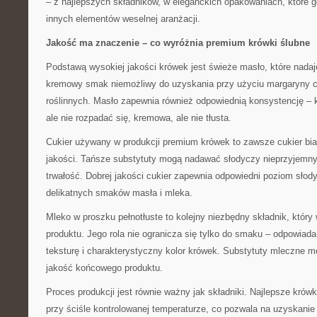
– z najlepszych składników, w eleganckich opakowaniach, które g
innych elementów weselnej aranżacji.
Jakość ma znaczenie – co wyróżnia premium krówki ślubne
Podstawą wysokiej jakości krówek jest świeże masło, które nadaj
kremowy smak niemożliwy do uzyskania przy użyciu margaryny c
roślinnych. Masło zapewnia również odpowiednią konsystencję –
ale nie rozpadać się, kremowa, ale nie tłusta.
Cukier używany w produkcji premium krówek to zawsze cukier bia
jakości. Tańsze substytuty mogą nadawać słodyczy nieprzyjemny
trwałość. Dobrej jakości cukier zapewnia odpowiedni poziom słod
delikatnych smaków masła i mleka.
Mleko w proszku pełnotłuste to kolejny niezbędny składnik, któr
produktu. Jego rola nie ogranicza się tylko do smaku – odpowiad
teksturę i charakterystyczny kolor krówek. Substytuty mleczne 
jakość końcowego produktu.
Proces produkcji jest równie ważny jak składniki. Najlepsze krów
przy ściśle kontrolowanej temperaturze, co pozwala na uzyskanie