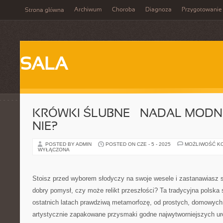
Archiwum
Choroba
Diagnoza
Przygotowanie
Strona główna
SALA
KRÓWKI ŚLUBNE – NADAL MODNE
NIE?
POSTED BY ADMIN
POSTED ON CZE - 5 - 2025
MOŻLIWOŚĆ K
WYŁĄCZONA
Stoisz przed wyborem słodyczy na swoje wesele i zastanawiasz si
dobry pomysł, czy może relikt przeszłości? Ta tradycyjna polska
ostatnich latach prawdziwą metamorfozę, od prostych, domowych
artystycznie zapakowane przysmaki godne najwytworniejszych ur