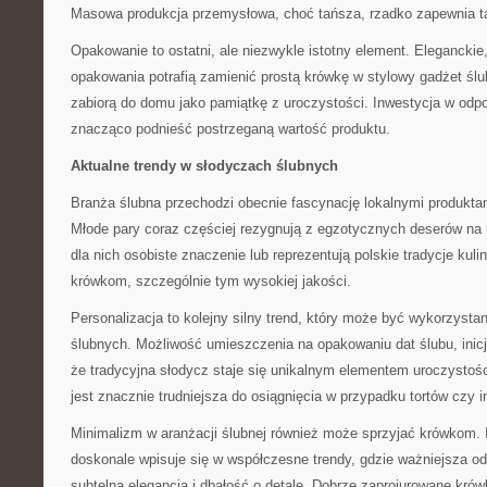
Masowa produkcja przemysłowa, choć tańsza, rzadko zapewnia 
Opakowanie to ostatni, ale niezwykle istotny element. Elegancki
opakowania potrafią zamienić prostą krówkę w stylowy gadżet ślub
zabiorą do domu jako pamiątkę z uroczystości. Inwestycja w od
znacząco podnieść postrzeganą wartość produktu.
Aktualne trendy w słodyczach ślubnych
Branża ślubna przechodzi obecnie fascynację lokalnymi produkta
Młode pary coraz częściej rezygnują z egzotycznych deserów na 
dla nich osobiste znaczenie lub reprezentują polskie tradycje kuli
krówkom, szczególnie tym wysokiej jakości.
Personalizacja to kolejny silny trend, który może być wykorzyst
ślubnych. Możliwość umieszczenia na opakowaniu dat ślubu, inicj
że tradycyjna słodycz staje się unikalnym elementem uroczystośc
jest znacznie trudniejsza do osiągnięcia w przypadku tortów czy 
Minimalizm w aranżacji ślubnej również może sprzyjać krówkom. 
doskonale wpisuje się w współczesne trendy, gdzie ważniejsza o
subtelna elegancja i dbałość o detale. Dobrze zaprojurowane kró