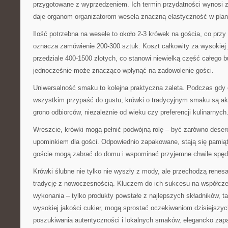
przygotowane z wyprzedzeniem. Ich termin przydatności wynosi 
daje organom organizatorom wesela znaczną elastyczność w pla
Ilość potrzebna na wesele to około 2-3 krówek na gościa, co pr
oznacza zamówienie 200-300 sztuk. Koszt całkowity za wysokiej 
przedziale 400-1500 złotych, co stanowi niewielką część całego 
jednocześnie może znacząco wpłynąć na zadowolenie gości.
Uniwersalność smaku to kolejna praktyczna zaleta. Podczas gdy
wszystkim przypaść do gustu, krówki o tradycyjnym smaku są a
grono odbiorców, niezależnie od wieku czy preferencji kulinarnych
Wreszcie, krówki mogą pełnić podwójną rolę – być zarówno deser
upominkiem dla gości. Odpowiednio zapakowane, stają się pamiąt
goście mogą zabrać do domu i wspominać przyjemne chwile spęd
Krówki ślubne nie tylko nie wyszły z mody, ale przechodzą renes
tradycję z nowoczesnością. Kluczem do ich sukcesu na współcze
wykonania – tylko produkty powstałe z najlepszych składników, ta
wysokiej jakości cukier, mogą sprostać oczekiwaniom dzisiejszy
poszukiwania autentyczności i lokalnych smaków, elegancko zap