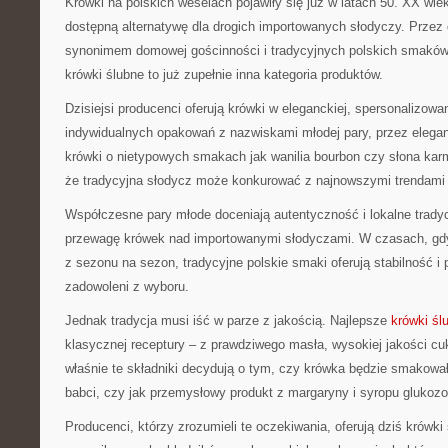
Krówki na polskich weselach pojawiły się już w latach 50. XX wiek
dostępną alternatywę dla drogich importowanych słodyczy. Przez d
synonimem domowej gościnności i tradycyjnych polskich smakó
krówki ślubne to już zupełnie inna kategoria produktów.
Dzisiejsi producenci oferują krówki w eleganckiej, spersonalizowa
indywidualnych opakowań z nazwiskami młodej pary, przez elega
krówki o nietypowych smakach jak wanilia bourbon czy słona karm
że tradycyjna słodycz może konkurować z najnowszymi trendami 
Współczesne pary młode doceniają autentyczność i lokalne trady
przewagę krówek nad importowanymi słodyczami. W czasach, gdy 
z sezonu na sezon, tradycyjne polskie smaki oferują stabilność i
zadowoleni z wyboru.
Jednak tradycja musi iść w parze z jakością. Najlepsze
krówki śl
klasycznej receptury – z prawdziwego masła, wysokiej jakości cu
właśnie te składniki decydują o tym, czy krówka będzie smakow
babci, czy jak przemysłowy produkt z margaryny i syropu glukoz
Producenci, którzy zrozumieli te oczekiwania, oferują dziś krówk