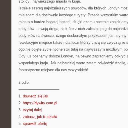
stolicy i największego miasta w kraju.
Istnieje szereg najróżniejszych powodów, dla których Londyn mo
miejscem dla dosłownie każdego turysty. Przede wszystkim warto 
miasto o bardzo bogatej historii, dzięki czemu obecnie znajdzie
zabytków – swoją drogą, niektóre z nich zaliczają się do najbardz
budynków na świecie, czego doskonałym przykładem jest słynny 
rewelacyjne miejsce także i dla ludzi którzy chcą się zwyczajnie 
ogólnie pojęte życie nocne stoi tutaj na najwyższym możliwym po
Gdy już poznamy dobrze Londyn, na pewno zapragniemy odkryć p
wspaniałego kraju. Jak najbardziej warto zatem odwiedzić Anglię
fantastyczne miejsce dla nas wszystkich!
źródło:
———————————
1.
dowiedz się jak
2.
https://dywity.com.pl
3.
czytaj dalej
4.
zobacz, jak to działa
5.
sprawdź ofertę