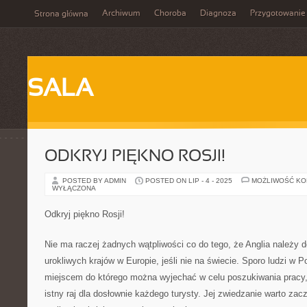
Archiwum
Choroba
Diagnoza
Przygotowanie
Strona główna
SALA
ODKRYJ PIĘKNO ROSJI!
POSTED BY ADMIN
POSTED ON LIP - 4 - 2025
MOŻLIWOŚĆ K
WYŁĄCZONA
Odkryj piękno Rosji!
Nie ma raczej żadnych wątpliwości co do tego, że Anglia należy do
urokliwych krajów w Europie, jeśli nie na świecie. Sporo ludzi w P
miejscem do którego można wyjechać w celu poszukiwania pracy, 
istny raj dla dosłownie każdego turysty. Jej zwiedzanie warto zac