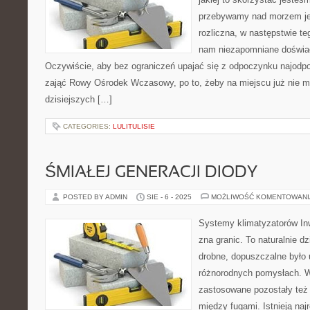
przebywamy nad morzem jes
rozliczna, w następstwie t
nam niezapomniane doświadc
Oczywiście, aby bez ograniczeń upajać się z odpoczynku najodpo
zająć Rowy Ośrodek Wczasowy, po to, żeby na miejscu już nie ma
dzisiejszych […]
CATEGORIES:
LULITULISIE
ŚMIAŁEJ GENERACJI DIODY
POSTED BY ADMIN
SIE - 6 - 2025
MOŻLIWOŚĆ KOMENTOWAN
Systemy klimatyzatorów In
zna granic. To naturalnie dz
drobne, dopuszczalne było u
różnorodnych pomysłach. W
zastosowane pozostały też
między fugami. Istnieją naj