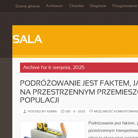
Archiwum
Choroba
Diagnoza
Przygotowanie
Strona główna
SALA
Archive for 6 sierpnia, 2025
PODRÓŻOWANIE JEST FAKTEM, J
NA PRZESTRZENNYM PRZEMIESZ
POPULACJI
POSTED BY ADMIN
SIE - 6 - 2025
MOŻLIWOŚĆ KOMENTOWAN
Podróżowanie jest faktem, 
przestrzennym transportowan
jakiej to skorzystać jesteśm