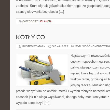
zachodu. Stało się tak głównie skutkiem tego, że gospodarka soc
szansę ukrywania bezrobocia […]
CATEGORIES:
IRLANDIA
KOTŁY CO
POSTED BY ADMIN
SIE - 6 - 2025
MOŻLIWOŚĆ KOMENTOWAN
Najstarszym i równocześni
ogólnym sposobem ogrzewa
paliwa stałego, czyli surow
węgiel, koks bądź drewno. 
wieków temu, gdzie ogień b
jedyną rzeczą. Musiał osią
przede wszystkim do obróbki metali i wyrobu różnych narzędzi or
czasach jak nie ulega wątpliwości, do tego żeby móc korzystać z
wypada zaopatrzyć […]