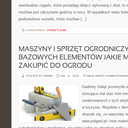
ewentualnie zegarki, które posiadają obręcz wykonaną z diod, to 
możliwe jest odczytanie godziny w nocy. W wypadkach wielu hote
podświetlone numerki, które możliwe […]
CATEGORIES:
OŚWIETLENIE
MASZYNY I SPRZĘT OGRODNICZY
BAZOWYCH ELEMENTÓW JAKIE M
ZAKUPIĆ DO OGRODU
POSTED BY ADMIN
SIE - 6 - 2025
MOŻLIWOŚĆ KOMENTOWAN
Gadżety Gałąź przemysłu 
stosująca stal oraz inne m
zrealizowanych z tych artyk
w kryzysie. Wspólnie z dem
okazało się, ze warsztaty 
www.polgard.pl i inne mate
w budownictwie i mechanice, nie radzą sobie na otwartym rynku i