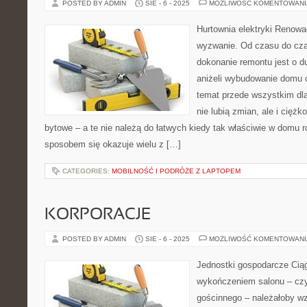
POSTED BY ADMIN
SIE - 6 - 2025
MOŻLIWOŚĆ KOMENTOWAN
Hurtownia elektryki Renow
wyzwanie. Od czasu do cza
dokonanie remontu jest o d
aniżeli wybudowanie domu o
temat przede wszystkim dla 
nie lubią zmian, ale i cięż
bytowe – a te nie należą do łatwych kiedy tak właściwie w domu 
sposobem się okazuje wielu z […]
CATEGORIES:
MOBILNOŚĆ I PODRÓŻE Z LAPTOPEM
KORPORACJE
POSTED BY ADMIN
SIE - 6 - 2025
MOŻLIWOŚĆ KOMENTOWAN
Jednostki gospodarcze Ciąg
wykończeniem salonu – czyl
gościnnego – należałoby wz