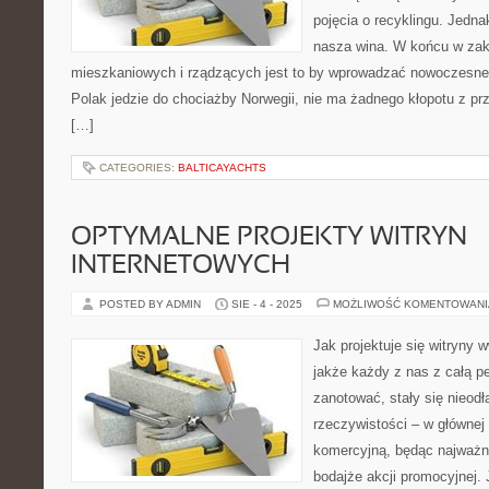
pojęcia o recyklingu. Jednak
nasza wina. W końcu w zakr
mieszkaniowych i rządzących jest to by wprowadzać nowoczesne 
Polak jedzie do chociażby Norwegii, nie ma żadnego kłopotu z p
[…]
CATEGORIES:
BALTICAYACHTS
OPTYMALNE PROJEKTY WITRYN
INTERNETOWYCH
POSTED BY ADMIN
SIE - 4 - 2025
MOŻLIWOŚĆ KOMENTOWAN
Jak projektuje się witryny 
jakże każdy z nas z całą p
zanotować, stały się nieod
rzeczywistości – w głównej 
komercyjną, będąc najważn
bodajże akcji promocyjnej. 