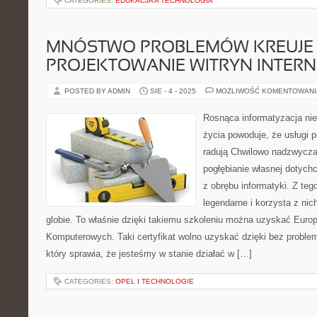
CATEGORIES:
EDUKACJA A TECHNOLOGIA
MNÓSTWO PROBLEMÓW KREUJE
PROJEKTOWANIE WITRYN INTER
POSTED BY ADMIN
SIE - 4 - 2025
MOŻLIWOŚĆ KOMENTOWAN
Rosnąca informatyzacja nie
życia powoduje, że usługi
radują Chwilowo nadzwyczaj
pogłębianie własnej dotych
z obrębu informatyki. Z teg
legendarne i korzysta z nic
globie. To właśnie dzięki takiemu szkoleniu można uzyskać Europe
Komputerowych. Taki certyfikat wolno uzyskać dzięki bez probl
który sprawia, że jesteśmy w stanie działać w […]
CATEGORIES:
OPEL I TECHNOLOGIE