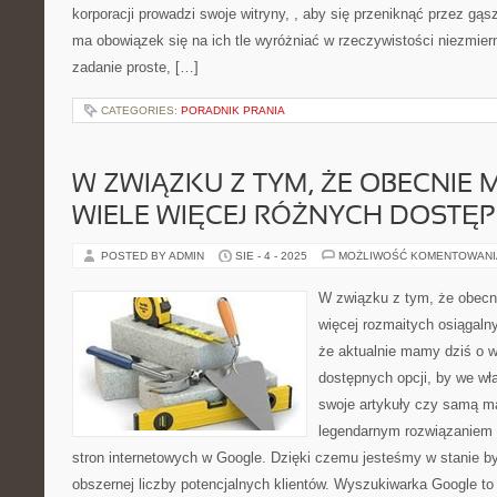
korporacji prowadzi swoje witryny, , aby się przeniknąć przez gąs
ma obowiązek się na ich tle wyróżniać w rzeczywistości niezmiern
zadanie proste, […]
CATEGORIES:
PORADNIK PRANIA
W ZWIĄZKU Z TYM, ŻE OBECNIE 
WIELE WIĘCEJ RÓŻNYCH DOSTĘP
POSTED BY ADMIN
SIE - 4 - 2025
MOŻLIWOŚĆ KOMENTOWAN
W związku z tym, że obecn
więcej rozmaitych osiągaln
że aktualnie mamy dziś o w
dostępnych opcji, by we w
swoje artykuły czy samą ma
legendarnym rozwiązaniem 
stron internetowych w Google. Dzięki czemu jesteśmy w stanie być
obszernej liczby potencjalnych klientów. Wyszukiwarka Google to 