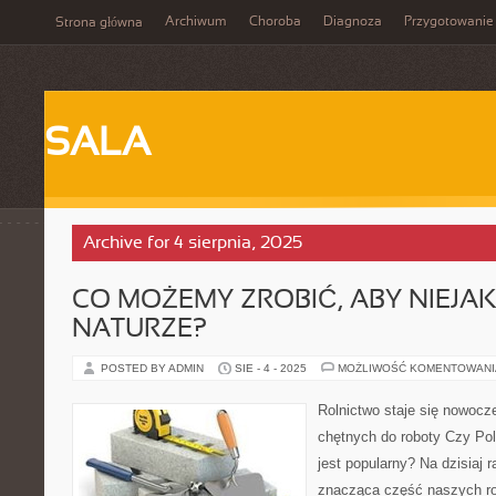
Archiwum
Choroba
Diagnoza
Przygotowanie
Strona główna
SALA
Archive for 4 sierpnia, 2025
CO MOŻEMY ZROBIĆ, ABY NIEJ
NATURZE?
POSTED BY ADMIN
SIE - 4 - 2025
MOŻLIWOŚĆ KOMENTOWAN
Rolnictwo staje się nowocz
chętnych do roboty Czy Pols
jest popularny? Na dzisiaj r
znacząca część naszych ro