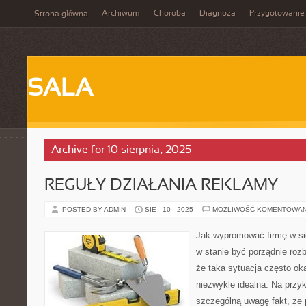
Archiwum
Choroba
Diagnoza
Przygotowanie
Strona główna
SALA
Archive for 10 sierpnia, 2025
REGUŁY DZIAŁANIA REKLAMY
POSTED BY ADMIN
SIE - 10 - 2025
MOŻLIWOŚĆ KOMENTOWA
Jak wypromować firmę w sie
w stanie być porządnie roz
że taka sytuacja często oka
niezwykle idealna. Na przy
szczególną uwagę fakt, że 