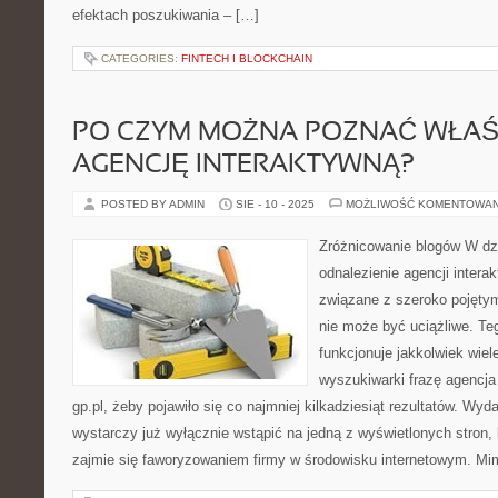
efektach poszukiwania – […]
CATEGORIES:
FINTECH I BLOCKCHAIN
PO CZYM MOŻNA POZNAĆ WŁAŚ
AGENCJĘ INTERAKTYWNĄ?
POSTED BY ADMIN
SIE - 10 - 2025
MOŻLIWOŚĆ KOMENTOWA
Zróżnicowanie blogów W dz
odnalezienie agencji interak
związane z szeroko pojęty
nie może być uciążliwe. Teg
funkcjonuje jakkolwiek wie
wyszukiwarki frazę agencja
gp.pl, żeby pojawiło się co najmniej kilkadziesiąt rezultatów. Wy
wystarczy już wyłącznie wstąpić na jedną z wyświetlonych stron,
zajmie się faworyzowaniem firmy w środowisku internetowym. Mi