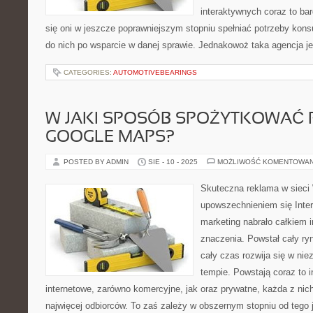
interaktywnych coraz to bar
się oni w jeszcze poprawniejszym stopniu spełniać potrzeby kon
do nich po wsparcie w danej sprawie. Jednakowoż taka agencja je
CATEGORIES:
AUTOMOTIVEBEARINGS
W JAKI SPOSÓB SPOŻYTKOWAĆ 
GOOGLE MAPS?
POSTED BY ADMIN
SIE - 10 - 2025
MOŻLIWOŚĆ KOMENTOWA
Skuteczna reklama w sieci 
upowszechnieniem się Inter
marketing nabrało całkiem i
znaczenia. Powstał cały ryn
cały czas rozwija się w ni
tempie. Powstają coraz to 
internetowe, zarówno komercyjne, jak oraz prywatne, każda z nic
najwięcej odbiorców. To zaś zależy w obszernym stopniu od tego 