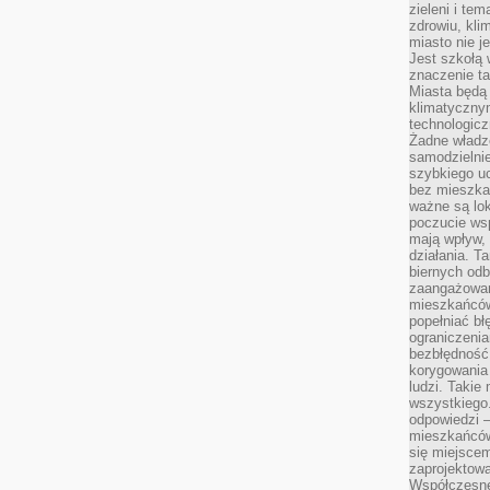
zieleni i te
zdrowiu, kli
miasto nie j
Jest szkołą 
znaczenie ta
Miasta będą
klimatyczny
technologic
Żadne władz
samodzielni
szybkiego uc
bez mieszka
ważne są lok
poczucie wsp
mają wpływ, 
działania. T
biernych odb
zaangażowani
mieszkańców
popełniać bł
ograniczenia
bezbłędność,
korygowania
ludzi. Takie 
wszystkiego
odpowiedzi 
mieszkańców
się miejscem
zaprojektow
Współczesne