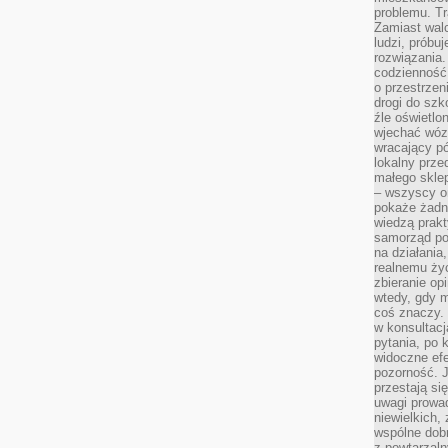
problemu. Tr
Zamiast wal
ludzi, próbu
rozwiązania.
codzienność,
o przestrzen
drogi do szko
źle oświetlo
wjechać wóz
wracający p
lokalny prze
małego sklep
– wszyscy on
pokaże żadna
wiedzą prakt
samorząd pot
na działania
realnemu życ
zbieranie op
wtedy, gdy m
coś znaczy. 
w konsultacj
pytania, po 
widoczne efe
pozorność. J
przestają si
uwagi prowa
niewielkich,
wspólne dobro
z powtarzaln