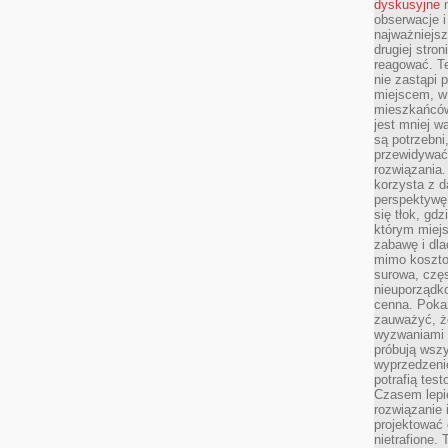
dyskusyjne
n
obserwacje i
najważniejsz
drugiej stron
reagować. T
nie zastąpi 
miejscem, w 
mieszkańców 
jest mniej w
są potrzebni
przewidywać 
rozwiązania.
korzysta z d
perspektywę 
się tłok, gd
którym miejs
zabawę i dl
mimo kosztow
surowa, czę
nieuporządko
cenna. Pokaz
zauważyć, że
wyzwaniami p
próbują wszy
wyprzedzenie
potrafią tes
Czasem lepi
rozwiązanie i
projektować 
nietrafione