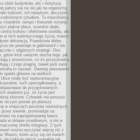
o zbiór budynków, ulic i instytucji.
ej patrzy się na nie jak na organizmy,
zięki ludziom, ich nawykom, decyzjom,
 codziennym rytuałom. To mieszkańcy
u charakter, tempo i kierunek rozwoju.
yć piękne place, szerokie alejki,
entra kultury i efektowne osiedla, ale
nie w nich autentycznego życia, miasto
edynie dekoracją. Prawdziwie dobre
ycia nie powstaje w gabinetach i nie
łącznie z odgórnych strategii. Ono
, gdzie ktoś uważnie słucha tego, jak
stają z przestrzeni, co im przeszkadza,
bują i czego pragną, nawet jeśli sami
otrafią to nazwać. Dawniej planowanie
o oparte głównie na wielkich
 Ulice miały być reprezentacyjne,
nkcjonalne, ruch uporządkowany, a
dopasowani do przygotowanych
ziś wiadomo już, że życie jest
dziej złożone. Człowiek nie porusza
ie niczym pionek po planszy.
ię w miejscach pozornie nieistotnych,
 przez trawnik, przesiaduje na
miast na zaprojektowanej ławce,
ada w sklepie osiedlowym, a nie w
znaczonej strefie integracji. Z tych
owań można wyczytać więcej niż z
ów. Miasto, które uczy się od swoich
 nie traktuje takich sygnałów jak