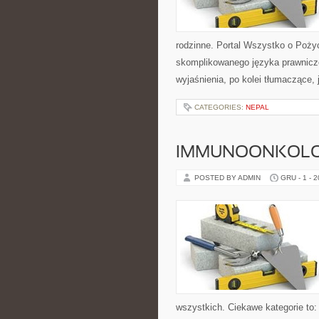
rodzinne. Portal Wszystko o Poży
skomplikowanego języka prawnicz
wyjaśnienia, po kolei tłumaczące, 
CATEGORIES:
NEPAL
IMMUNOONKOLOG
POSTED BY ADMIN
GRU - 1 - 
wszystkich. Ciekawe kategorie to: 