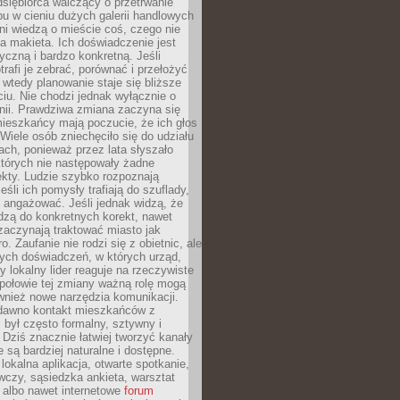
dsiębiorca walczący o przetrwanie
u w cieniu dużych galerii handlowych
i wiedzą o mieście coś, czego nie
 makieta. Ich doświadczenie jest
yczną i bardzo konkretną. Jeśli
rafi je zebrać, porównać i przełożyć
, wtedy planowanie staje się bliższe
iu. Nie chodzi jednak wyłącznie o
inii. Prawdziwa zmiana zaczyna się
ieszkańcy mają poczucie, że ich głos
Wiele osób zniechęciło się do udziału
ach, ponieważ przez lata słyszało
których nie następowały żadne
kty. Ludzie szybko rozpoznają
eśli ich pomysły trafiają do szuflady,
ę angażować. Jeśli jednak widzą, że
dzą do konkretnych korekt, nawet
 zaczynają traktować miasto jak
. Zaufanie nie rodzi się z obietnic, ale
ych doświadczeń, w których urząd,
zy lokalny lider reaguje na rzeczywiste
połowie tej zmiany ważną rolę mogą
wnież nowe narzędzia komunikacji.
dawno kontakt mieszkańców z
był często formalny, sztywny i
 Dziś znacznie łatwiej tworzyć kanały
e są bardziej naturalne i dostępne.
lokalna aplikacja, otwarte spotkanie,
czy, sąsiedzka ankieta, warsztat
 albo nawet internetowe
forum