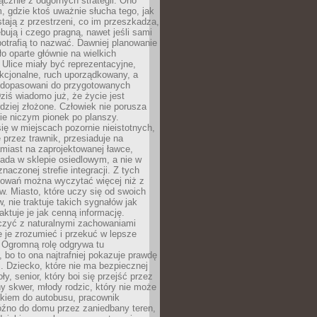
łącznie z odgórnych strategii. Ono
, gdzie ktoś uważnie słucha tego, jak
stają z przestrzeni, co im przeszkadza,
bują i czego pragną, nawet jeśli sami
otrafią to nazwać. Dawniej planowanie
o oparte głównie na wielkich
 Ulice miały być reprezentacyjne,
nkcjonalne, ruch uporządkowany, a
dopasowani do przygotowanych
ziś wiadomo już, że życie jest
dziej złożone. Człowiek nie porusza
ie niczym pionek po planszy.
ię w miejscach pozornie nieistotnych,
 przez trawnik, przesiaduje na
miast na zaprojektowanej ławce,
ada w sklepie osiedlowym, a nie w
znaczonej strefie integracji. Z tych
owań można wyczytać więcej niż z
ów. Miasto, które uczy się od swoich
 nie traktuje takich sygnałów jak
aktuje je jak cenną informację.
czyć z naturalnymi zachowaniami
je je zrozumieć i przekuć w lepsze
 Ogromną rolę odgrywa tu
 bo to ona najtrafniej pokazuje prawdę
i. Dziecko, które nie ma bezpiecznej
ły, senior, który boi się przejść przez
ny skwer, młody rodzic, który nie może
kiem do autobusu, pracownik
óźno do domu przez zaniedbany teren,