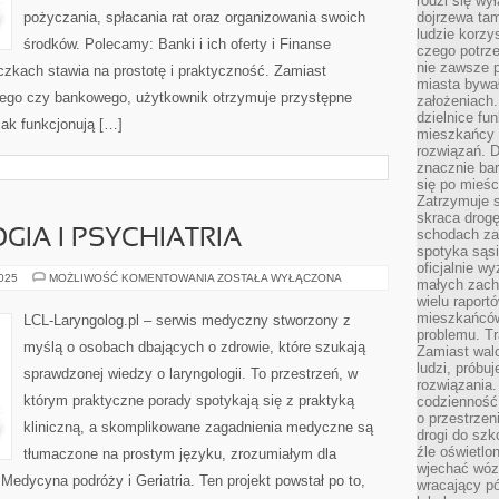
rodzi się wy
pożyczania, spłacania rat oraz organizowania swoich
dojrzewa tam
ludzie korzy
środków. Polecamy: Banki i ich oferty i Finanse
czego potrze
nie zawsze p
czkach stawia na prostotę i praktyczność. Zamiast
miasta bywał
ego czy bankowego, użytkownik otrzymuje przystępne
założeniach.
dzielnice fu
jak funkcjonują […]
mieszkańcy 
rozwiązań. D
znacznie bar
się po mieśc
Zatrzymuje s
skraca drogę
schodach za
IA I PSYCHIATRIA
spotyka sąsi
oficjalnie wy
IMMUNOONKOLOGIA
2025
MOŻLIWOŚĆ KOMENTOWANIA
ZOSTAŁA WYŁĄCZONA
małych zach
I
wielu raport
PSYCHIATRIA
mieszkańców,
LCL-Laryngolog.pl – serwis medyczny stworzony z
problemu. Tr
myślą o osobach dbających o zdrowie, które szukają
Zamiast wal
ludzi, próbu
sprawdzonej wiedzy o laryngologii. To przestrzeń, w
rozwiązania.
którym praktyczne porady spotykają się z praktyką
codzienność,
o przestrzen
kliniczną, a skomplikowane zagadnienia medyczne są
drogi do szko
źle oświetlo
tłumaczone na prostym języku, zrozumiałym dla
wjechać wóz
Medycyna podróży i Geriatria. Ten projekt powstał po to,
wracający p