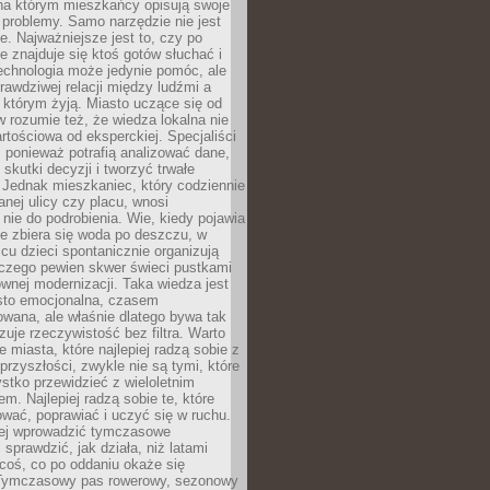
a którym mieszkańcy opisują swoje
 problemy. Samo narzędzie nie jest
e. Najważniejsze jest to, czy po
ie znajduje się ktoś gotów słuchać i
echnologia może jedynie pomóc, ale
prawdziwej relacji między ludźmi a
którym żyją. Miasto uczące się od
rozumie też, że wiedza lokalna nie
artościowa od eksperckiej. Specjaliści
, ponieważ potrafią analizować dane,
skutki decyzji i tworzyć trwałe
 Jednak mieszkaniec, który codziennie
anej ulicy czy placu, wnosi
nie do podrobienia. Wie, kiedy pojawia
zie zbiera się woda po deszczu, w
cu dzieci spontanicznie organizują
aczego pewien skwer świeci pustkami
nej modernizacji. Taka wiedza jest
sto emocjonalna, czasem
wana, ale właśnie dlatego bywa tak
uje rzeczywistość bez filtra. Warto
 miasta, które najlepiej radzą sobie z
rzyszłości, zwykle nie są tymi, które
stko przewidzieć z wieloletnim
m. Najlepiej radzą sobie te, które
tować, poprawiać i uczyć się w ruchu.
ej wprowadzić tymczasowe
 sprawdzić, jak działa, niż latami
coś, co po oddaniu okaże się
. Tymczasowy pas rowerowy, sezonowy