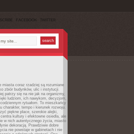
SCRIBE
FACEBOOK
TWITTER
 miasta coraz rzadziej są rozumiane
o zbiór budynków, ulic i instytucji.
ej patrzy się na nie jak na organizmy,
zięki ludziom, ich nawykom, decyzjom,
 codziennym rytuałom. To mieszkańcy
u charakter, tempo i kierunek rozwoju.
yć piękne place, szerokie alejki,
entra kultury i efektowne osiedla, ale
nie w nich autentycznego życia, miasto
edynie dekoracją. Prawdziwie dobre
ycia nie powstaje w gabinetach i nie