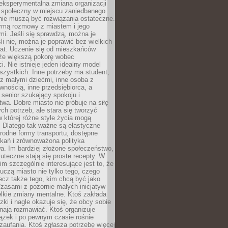
eksperymentalna zmiana organizacji
d społeczny w miejscu zaniedbanego
nie muszą być rozwiązania ostateczne.
rmą rozmowy z miastem i jego
i. Jeśli się sprawdzą, można je
śli nie, można je poprawić bez wielkich
rat. Uczenie się od mieszkańców
że większą pokorę wobec
i. Nie istnieje jeden idealny model
szystkich. Inne potrzeby ma student,
 z małymi dziećmi, inne osoba z
wnością, inne przedsiębiorca, a
 senior szukający spokoju i
wa. Dobre miasto nie próbuje na siłę
ych potrzeb, ale stara się tworzyć
w której różne style życia mogą
. Dlatego tak ważne są elastyczne
orodne formy transportu, dostępne
kań i zrównoważona polityka
a. Im bardziej złożone społeczeństwo,
uteczne stają się proste recepty. W
m szczególnie interesujące jest to, że
czą miasto nie tylko tego, czego
lecz także tego, kim chcą być jako
zasami z pozornie małych inicjatyw
elkie zmiany mentalne. Ktoś zakłada
zki i nagle okazuje się, że obcy sobie
nają rozmawiać. Ktoś organizuje
ążek i po pewnym czasie rośnie
 zaufania. Ktoś zgłasza potrzebę więcej