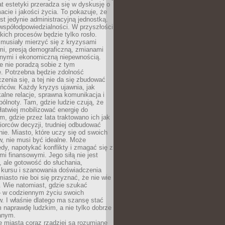
mat estetyki przeradza się w dyskusję o
macie i jakości życia. To pokazuje, że
est jedynie administracyjną jednostką.
współodpowiedzialności. W przyszłości
kich procesów będzie tylko rosło.
 musiały mierzyć się z kryzysami
mi, presją demograficzną, zmianami
znymi i ekonomiczną niepewnością.
e nie poradzą sobie z tym
e. Potrzebna będzie zdolność
zenia się, a tej nie da się zbudować
ńców. Każdy kryzys ujawnia, jak
alne relacje, sprawna komunikacja i
ólnoty. Tam, gdzie ludzie czują, że
łatwiej mobilizować energię do
am, gdzie przez lata traktowano ich jak
iorców decyzji, trudniej odbudować
e. Miasto, które uczy się od swoich
, nie musi być idealne. Może
ędy, napotykać konflikty i zmagać się z
mi finansowymi. Jego siłą nie jest
 ale gotowość do słuchania,
 kursu i szanowania doświadczenia
miasto nie boi się przyznać, że nie wie
. Wie natomiast, gdzie szukać
– w codziennym życiu swoich
. I właśnie dlatego ma szansę stać
 naprawdę ludzkim, a nie tylko dobrze
anym.
 miasta coraz rzadziej są rozumiane