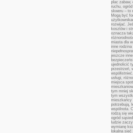
plac zabaw, 
ruchu, ogró
skweru – to 
Mogą być fo
użytkownikam
rozwijać. Je
kosztów i st
oznacza tak
różnorodnośc
miasta dla w
inne rodzina
niepełnospra
jeszcze inne
bezpieczeńst
ujednolicić t
przestrzeń, 
współistnieć
usługi, różn
miejsca spot
mieszkaniow
tym mniej sk
tym wszystki
mieszkańcy u
potrzebują, 
wspólnota. C
rodzą się wi
ogród sąsied
ludzie zaczy
wymianę ksi
lokalna sieć