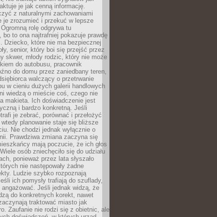
aktuje je jak cenną informację.
czyć z naturalnymi zachowaniami
je je zrozumieć i przekuć w lepsze
 Ogromną rolę odgrywa tu
 bo to ona najtrafniej pokazuje prawdę
i. Dziecko, które nie ma bezpiecznej
ły, senior, który boi się przejść przez
ny skwer, młody rodzic, który nie może
kiem do autobusu, pracownik
óźno do domu przez zaniedbany teren,
dsiębiorca walczący o przetrwanie
u w cieniu dużych galerii handlowych
i wiedzą o mieście coś, czego nie
 makieta. Ich doświadczenie jest
yczną i bardzo konkretną. Jeśli
rafi je zebrać, porównać i przełożyć
, wtedy planowanie staje się bliższe
iu. Nie chodzi jednak wyłącznie o
inii. Prawdziwa zmiana zaczyna się
ieszkańcy mają poczucie, że ich głos
Wiele osób zniechęciło się do udziału
ach, ponieważ przez lata słyszało
których nie następowały żadne
kty. Ludzie szybko rozpoznają
eśli ich pomysły trafiają do szuflady,
ę angażować. Jeśli jednak widzą, że
dzą do konkretnych korekt, nawet
 zaczynają traktować miasto jak
. Zaufanie nie rodzi się z obietnic, ale
ych doświadczeń, w których urząd,