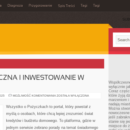
a
Diagnoza
Przygotowanie
Tagi
Tagi
Spis Treści
SUB
CZNA I INWESTOWANIE W
Współczesne
wyłącznie jak
Coraz części
które żyją d
ANALIZA
2025
MOŻLIWOŚĆ KOMENTOWANIA
ZOSTAŁA WYŁĄCZONA
TECHNICZNA
marzeniom i
I
nadają miast
INWESTOWANIE
Wszystko o Pożyczkach to portal, który powstał z
Można stworz
W
AKCJE
nowoczesne c
myślą o osobach, które chcą lepiej zrozumieć świat
jeśli zabrak
kredytów i budżetu domowego. To platforma, gdzie w
stanie się j
miejsce do ż
jednym serwisie zebrano porady na temat świadomego