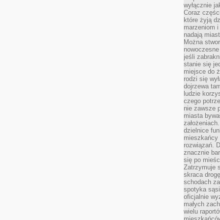
wyłącznie jak
Coraz części
które żyją d
marzeniom i
nadają miast
Można stworz
nowoczesne c
jeśli zabrak
stanie się j
miejsce do ż
rodzi się wy
dojrzewa tam
ludzie korzy
czego potrze
nie zawsze p
miasta bywał
założeniach.
dzielnice fu
mieszkańcy 
rozwiązań. D
znacznie bar
się po mieśc
Zatrzymuje s
skraca drogę
schodach za
spotyka sąsi
oficjalnie wy
małych zach
wielu raport
mieszkańców,