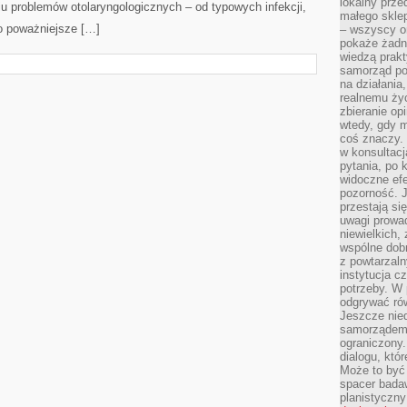
lokalny prze
u problemów otolaryngologicznych – od typowych infekcji,
małego sklep
po poważniejsze […]
– wszyscy on
pokaże żadna
wiedzą prakt
samorząd pot
na działania
realnemu życ
zbieranie op
wtedy, gdy m
coś znaczy. 
w konsultacj
pytania, po 
widoczne efe
pozorność. J
przestają si
uwagi prowa
niewielkich,
wspólne dobro
z powtarzaln
instytucja c
potrzeby. W 
odgrywać ró
Jeszcze nie
samorządem 
ograniczony.
dialogu, któr
Może to być 
spacer badaw
planistyczny