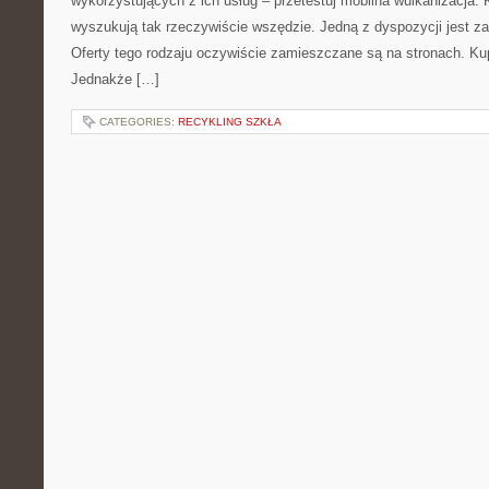
wykorzystujących z ich usług – przetestuj mobilna wulkanizacja.
wyszukują tak rzeczywiście wszędzie. Jedną z dyspozycji jest z
Oferty tego rodzaju oczywiście zamieszczane są na stronach. Kup
Jednakże […]
CATEGORIES:
RECYKLING SZKŁA