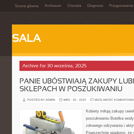
Archiwum
Choroba
Diagnoza
Przygotowanie
Strona główna
SALA
Archive for 30 września, 2025
PANIE UBÓSTWIAJĄ ZAKUPY LUBI
SKLEPACH W POSZUKIWANIU
POSTED BY ADMIN
WRZ - 30 - 2025
MOŻLIWOŚĆ KOMENTOWA
Kobiety miłują zakupy uwie
poszukiwaniu Butelka wody
zdrowego odżywiania i akty
Powszechnie wiadomo, że s