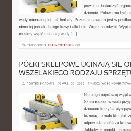
powinien dostarczyć organi
dziennie. Połowa ma być uz
wody mineralnej lub też herbaty. Pozostała zawarta jest w posiłkac
niemniej jednak do tego kawy i alkoholu. Wręcz na odwrót. Wypij
musimy wypić szklankę wody […]
CATEGORIES:
TRADYCJE I FOLKLOR
PÓŁKI SKLEPOWE UGINAJĄ SIĘ O
WSZELAKIEGO RODZAJU SPRZĘT
POSTED BY ADMIN
WRZ - 30 - 2025
MOŻLIWOŚĆ KOMENTOWA
Nie ulega najniższej wątpli
Skoro rodzice w wielu przyp
dzieciom korzyści płynącyc
biznesu, to mało kto ufał,
odpowiedzialność za kreowan
Jakkolwiek projekt ten niec