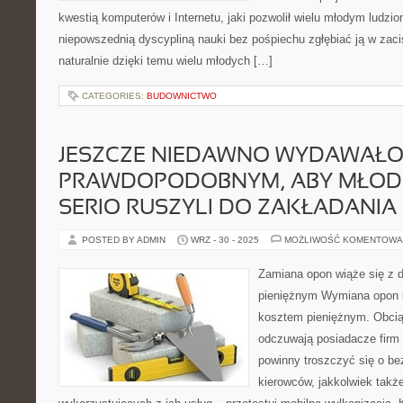
kwestią komputerów i Internetu, jaki pozwolił wielu młodym ludz
niepowszednią dyscypliną nauki bez pośpiechu zgłębiać ją w zac
naturalnie dzięki temu wielu młodych […]
CATEGORIES:
BUDOWNICTWO
JESZCZE NIEDAWNO WYDAWAŁO
PRAWDOPODOBNYM, ABY MŁODZ
SERIO RUSZYLI DO ZAKŁADANIA
POSTED BY ADMIN
WRZ - 30 - 2025
MOŻLIWOŚĆ KOMENTOWA
Zamiana opon wiąże się z
pieniężnym Wymiana opon k
kosztem pieniężnym. Obcią
odczuwają posiadacze firm 
powinny troszczyć się o b
kierowców, jakkolwiek takż